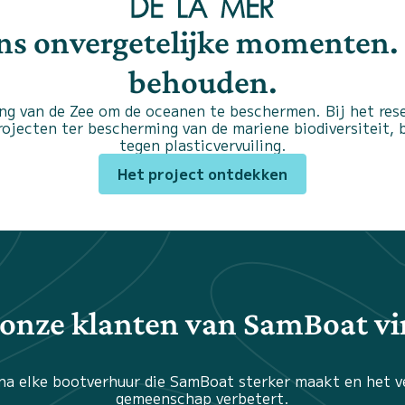
ons onvergetelijke momenten.
behouden.
ng van de Zee om de oceanen te beschermen. Bij het rese
projecten ter bescherming van de mariene biodiversiteit,
tegen plasticvervuiling.
Het project ontdekken
onze klanten van SamBoat v
na elke bootverhuur die SamBoat sterker maakt en het 
gemeenschap verbetert.