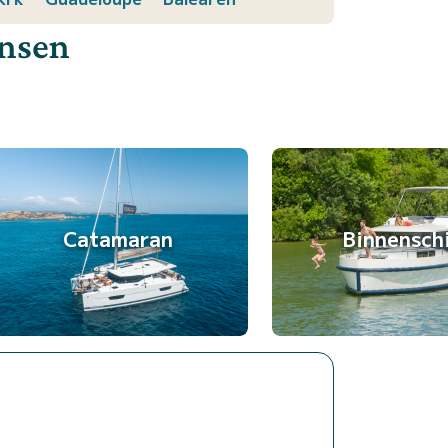
ensen
Catamaran
Binnensch