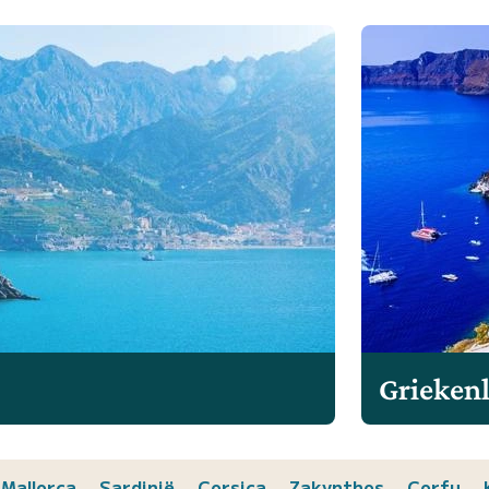
Grieken
Mallorca
Sardinië
Corsica
Zakynthos
Corfu