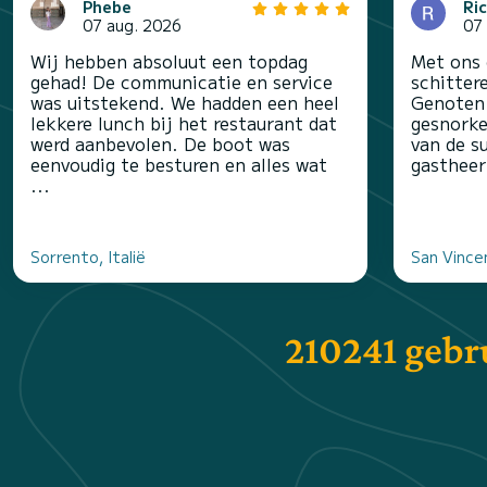
Phebe
Ri
07 aug. 2026
07
Wij hebben absoluut een topdag
Met ons 
gehad! De communicatie en service
schitter
was uitstekend. We hadden een heel
Genoten 
lekkere lunch bij het restaurant dat
gesnorke
werd aanbevolen. De boot was
van de s
eenvoudig te besturen en alles wat
gastheer
...
Sorrento, Italië
San Vincen
210241 gebr