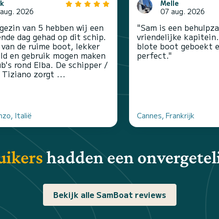
ck
Melle
 aug. 2026
07 aug. 2026
gezin van 5 hebben wij een
"Sam is een behulpza
ende dag gehad op dit schip.
vriendelijke kapitei
van de ruime boot, lekker
blote boot geboekt 
ld en gebruik mogen maken
perfect."
ub's rond Elba. De schipper /
 Tiziano zorgt ...
zo, Italië
Cannes, Frankrijk
uikers
hadden een onvergeteli
Bekijk alle SamBoat reviews