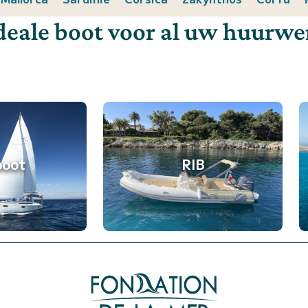
deale boot voor al uw huurw
boot
RIB