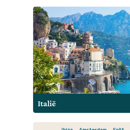
Italië
Ibiza
Amsterdam
Split