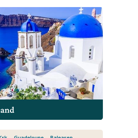
land
Krk
Guadeloupe
Balearen