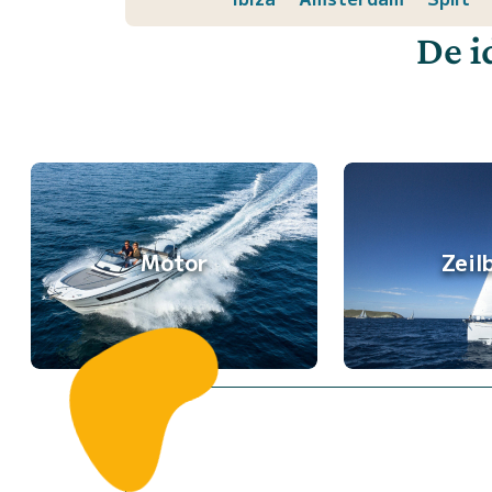
De i
Motor
Zeil