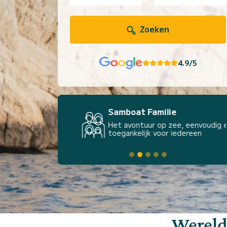
Zoeken
4.9/5
Samboat Familie
Het avontuur op zee, eenvoudig en
toegankelijk voor iedereen
Wereld