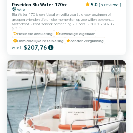
Poseidon Blu Water 170cc
5.0
(5 reviews)
Mália
Blu Water 170 is een ideaal en veilig vaartuig voor gezinnen of
groepen vrienden die unieke momenten op zee willen beleven,
Motorboot
Boot zonder bemanning
7 pers.
30 PK
2023
zonder de noodzaak van een vergunning. Met zijn stabiele
5.1 m
rompontwerp en hoge boord zorgt het voor gemoedsrust en
Flexibele annulering
Geweldige eigenaar
veiligheid terwijl u over het water navigeert. Met een lengte van
5,10 meter biedt het ruime en comfortabele interieur, compleet
Onmiddellijke reservering
Zonder vergunning
met luxe kussens, een gezellig toevluchtsoord voor maximaal 7
$207,76
vanaf
personen. Geniet van je favoriete deuntjes met het audiosysteem
aan boor...