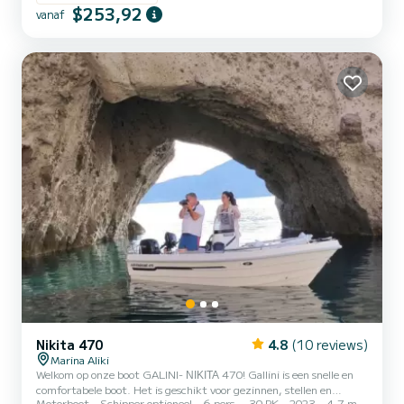
staat om deze prachtige locaties op uw eigen tempo te verkennen.
$253,92
vanaf
Geen vergunning vereist, waardoor het ideaal...
Nikita 470
4.8
(10 reviews)
Marina Aliki
Welkom op onze boot GALINI- ΝΙΚΙΤΑ 470! Gallini is een snelle en
comfortabele boot. Het is geschikt voor gezinnen, stellen en
Motorboot
Schipper optioneel
6 pers.
30 PK
2023
4.7 m