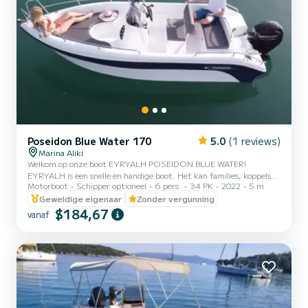
Poseidon Blue Water 170
5.0
(1 reviews)
Marina Aliki
Welkom op onze boot EYRYALH POSEIDON BLUE WATER!
EYRYALH is een snelle en handige boot. Het kan families, koppels
Motorboot
Schipper optioneel
6 pers.
34 PK
2022
5 m
en vrienden ontvangen. U heeft de mogelijkheid om alle mooie en
verborgen stranden rond Paros te zien. We kijken ernaar uit om u te
Geweldige eigenaar
Zonder vergunning
verwelkomen op onze boot!
$184,67
vanaf