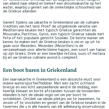
van eiland naar eiland en beleef een droomvakantie op het
water, waarbij u geniet van de onmetelijke schoonheid van
de Griekse eilanden.
Geniet tijdens uw vakantie in Griekenland van de culinaire
tradities van het land. Proef de uitgebreide variatie van
Mediterrane keuken met typisch Griekse gerechten als
Moussaka, Pastitsio, Gyros, een typisch Griekse salade met
Feta of het populaire gerecht Souvlaki. De beste manier om
kennis te maken met de Griekse keuken is om er op uit te
gaan voor Mezedes. Mezedes (Mezethes) is de
verzamelnaam voor allerlei kleine hapjes, een soort van tapas
op zijn Grieks. Drink er een heerlijke retsina, ouzo of metaxa
bij en uw Griekse culinaire avond is compleet.
Een boot huren in Griekenland
Een vaarvakantie in Griekenland is een absolute must voor
iedere watersportliefhebber. Met een zacht ochtend
briesje en een licht aanzwellende wind in de middag, een
heerlijk klimaat en korte afstanden tussen de honderden
eilanden is het de ideale regio om om per boot te
ontdekken. Ontdek uw ideale plekjes om te zwemmen, te
vissen of te snorkelen en geniet van de Griekse keuken in de
tavernes die u in alle havens van elk willekeurig vissersdorpje