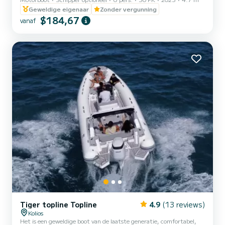
vrienden. U heeft de mogelijkheid om alle mooie en verborgen
stranden rond Paros te zien. We kijken ernaar uit u te verwelkomen
Geweldige eigenaar
Zonder vergunning
op onze boot!
$184,67
vanaf
Tiger topline Topline
4.9
(13 reviews)
Kolios
Het is een geweldige boot van de laatste generatie, comfortabel,