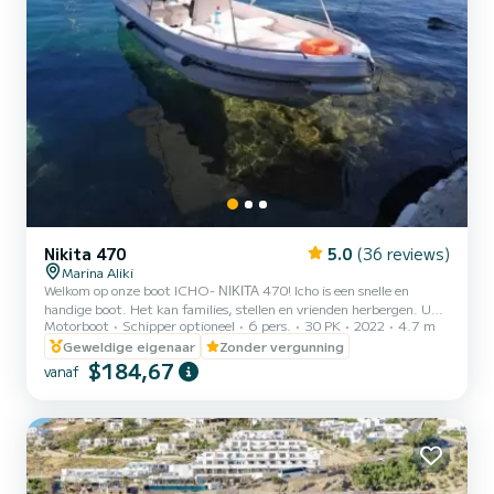
Nikita 470
5.0
(36 reviews)
Marina Aliki
Welkom op onze boot ICHO- ΝΙΚΙΤΑ 470! Icho is een snelle en
handige boot. Het kan families, stellen en vrienden herbergen. U
Motorboot
Schipper optioneel
6 pers.
30 PK
2022
4.7 m
heeft de mogelijkheid om alle mooie en verborgen stranden rond
Paros te zien. We kijken ernaar uit u te verwelkomen op onze boot!
Geweldige eigenaar
Zonder vergunning
$184,67
vanaf