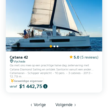
Catana 42
5.0
(5 reviews)
Vlychada
Ga met ons mee op een prachtige halve dag zeilervaring met
Catana Diamond Sailing en ontdek Santorini vanuit een ander
Catamaran
Schipper verplicht
10 pers.
3 cabines
2013
perspectief. Cruise langs de spectaculaire kustlijn van het eiland,
12.79 m
zwem in kristalhelder water en ontspan onder de Griekse zon aan
Geweldige eigenaar
boord van een comfortabele en stijlvolle catamaran. Geniet van
$1 442,75
heerlijk eten en drinken aan boord terwijl onze vriendelijke
vanaf
bemanning voor elk detail zorgt. Halve dag charters zijn
beschikbaar op aanvraag - vraag ons naar beschikbaarheid en een
gepe...
‹
Vorige
Volgende
›