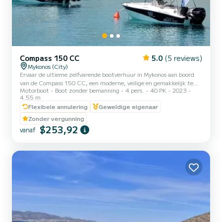
Compass 150 CC
5.0
(5 reviews)
Mykonos (City)
Ervaar de ultieme zelfvarende bootverhuur in Mykonos aan boord
van de Compass 150 CC, een moderne, veilige en gemakkelijk te
Motorboot
Boot zonder bemanning
4 pers.
40 PK
2023
hanteren kleine boot zonder vergunning. Perfect voor
4.55 m
privéboottochten, familiebootavonturen, romantische uitjes en all-
Flexibele annulering
Geweldige eigenaar
inclusive dagtochten naar de zuidkust van Mykonos, Dragonisi,
Rhenia en Delos Island. Onze Compass 150 CC stelt u in staat om
Zonder vergunning
deze prachtige locaties op uw eigen tempo te verkennen. Geen
$253,92
vanaf
vergunning is vereist, waardoor het ideaal is voor beginners en
begin...