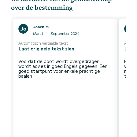
over de bestemming
Joachim
Marathi
September 2024
Automatisch vertaalde tekst
Automa
Laat originele tekst zien
Laat 
Voordat de boot wordt overgedragen,
Het r
wordt advies in goed Engels gegeven. Een
verwa
goed startpunt voor enkele prachtige
mooie