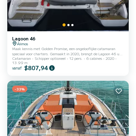
Lagoon 46
Álimos
Maak kennis met Golden Promise, een ongelooflijke catamaran
speciaal voor charters. Gemaakt in 2020, brengt de Lagoon 46 u
Catamaran
Schipper optioneel
12 pers.
6 cabines
2020
naar de mooiste ankerplaatsen in Alimos Marina. U gaat een
13.99 m
uitzonderlijke cruise beleven op deze catamaran van 14 meter. U
$807,94
vanaf
kunt maximaal passagiers ontvangen tijdens het cruisen en
profiteren van de 6 hutten met totaal comfort. Deze Lagoon 46 is
uitgerust met 5 toiletten met een douche. Het heeft de volgende
uitrusting: Automatische piloot, Elektrische lier. Wij nod...
-33%