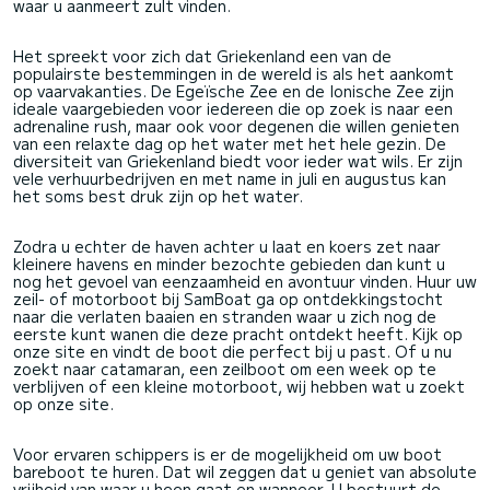
waar u aanmeert zult vinden.
Het spreekt voor zich dat Griekenland een van de
populairste bestemmingen in de wereld is als het aankomt
op vaarvakanties. De Egeïsche Zee en de Ionische Zee zijn
ideale vaargebieden voor iedereen die op zoek is naar een
adrenaline rush, maar ook voor degenen die willen genieten
van een relaxte dag op het water met het hele gezin. De
diversiteit van Griekenland biedt voor ieder wat wils. Er zijn
vele verhuurbedrijven en met name in juli en augustus kan
het soms best druk zijn op het water.
Zodra u echter de haven achter u laat en koers zet naar
kleinere havens en minder bezochte gebieden dan kunt u
nog het gevoel van eenzaamheid en avontuur vinden. Huur uw
zeil- of motorboot bij SamBoat ga op ontdekkingstocht
naar die verlaten baaien en stranden waar u zich nog de
eerste kunt wanen die deze pracht ontdekt heeft. Kijk op
onze site en vindt de boot die perfect bij u past. Of u nu
zoekt naar catamaran, een zeilboot om een week op te
verblijven of een kleine motorboot, wij hebben wat u zoekt
op onze site.
Voor ervaren schippers is er de mogelijkheid om uw boot
bareboot te huren. Dat wil zeggen dat u geniet van absolute
vrijheid van waar u heen gaat en wanneer. U bestuurt de