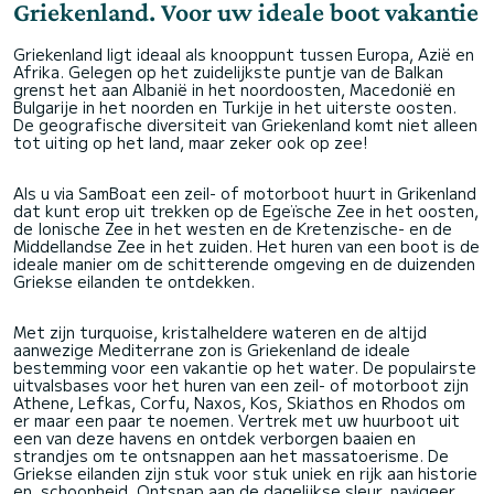
Griekenland. Voor uw ideale boot vakantie
Griekenland ligt ideaal als knooppunt tussen Europa, Azië en
Afrika. Gelegen op het zuidelijkste puntje van de Balkan
grenst het aan Albanië in het noordoosten, Macedonië en
Bulgarije in het noorden en Turkije in het uiterste oosten.
De geografische diversiteit van Griekenland komt niet alleen
tot uiting op het land, maar zeker ook op zee!
Als u via SamBoat een zeil- of motorboot huurt in Grikenland
dat kunt erop uit trekken op de Egeïsche Zee in het oosten,
de Ionische Zee in het westen en de Kretenzische- en de
Middellandse Zee in het zuiden. Het huren van een boot is de
ideale manier om de schitterende omgeving en de duizenden
Griekse eilanden te ontdekken.
Met zijn turquoise, kristalheldere wateren en de altijd
aanwezige Mediterrane zon is Griekenland de ideale
bestemming voor een vakantie op het water. De populairste
uitvalsbases voor het huren van een zeil- of motorboot zijn
Athene, Lefkas, Corfu, Naxos, Kos, Skiathos en Rhodos om
er maar een paar te noemen. Vertrek met uw huurboot uit
een van deze havens en ontdek verborgen baaien en
strandjes om te ontsnappen aan het massatoerisme. De
Griekse eilanden zijn stuk voor stuk uniek en rijk aan historie
en schoonheid. Ontsnap aan de dagelijkse sleur, navigeer