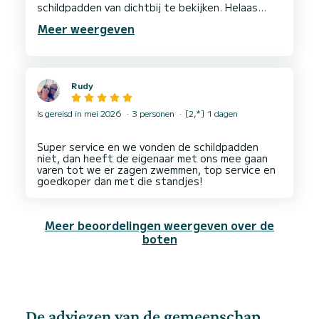
schildpadden van dichtbij te bekijken. Helaas
kwamen we met lege handen terug. Maar toen
Meer weergeven
stapte Ramos aan boord en deed er alles aan om
ons te helpen schildpadden te zien, en dat lukte.
Rudy
Is gereisd in mei 2026
3 personen
[2,*] 1 dagen
Super service en we vonden de schildpadden
niet, dan heeft de eigenaar met ons mee gaan
varen tot we er zagen zwemmen, top service en
Meer beoordelingen weergeven over de
boten
De adviezen van de gemeenschap