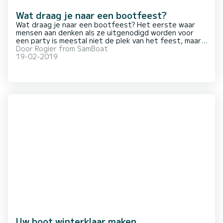
Wat draag je naar een bootfeest?
Wat draag je naar een bootfeest? Het eerste waar
mensen aan denken als ze uitgenodigd worden voor
een party is meestal niet de plek van het feest, maar
het vooruitzicht van een spannende avond vol met
Door
Rogier from SamBoat
plezier, mensen ontmoeten en feestvieren. Aangezien
19-02-2019
de meeste feesten ‘s avonds georganise
Uw boot winterklaar maken