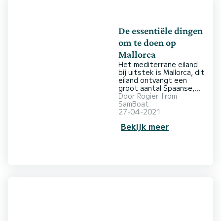
De essentiële dingen
om te doen op
Mallorca
Het mediterrane eiland
bij uitstek is Mallorca, dit
eiland ontvangt een
groot aantal Spaanse,
Nederlandse en andere
Door
Rogier from
buitenlandse toeristen
SamBoat
die willen genieten van
27-04-2021
een fijne vakantie.
Bekijk meer
Samen met de eilanden
Formentera, Ibiza en
Menorca is Mallorca het
eiland van de Balearen-
archipel met het
grootste oppervlak en
het grootste aantal
inwoners, ongeveer
3.600 km2 en meer dan
850.000 inwoners.