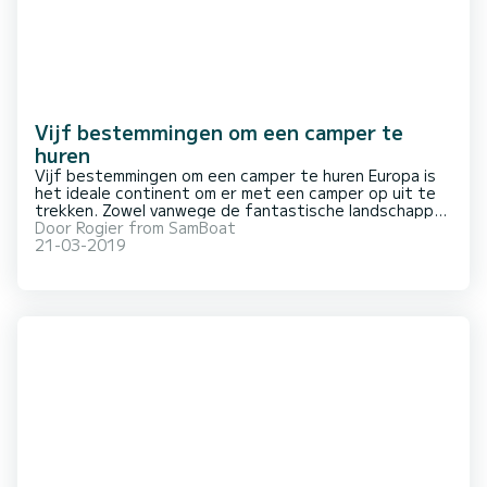
Vijf bestemmingen om een camper te
huren
Vijf bestemmingen om een camper te huren Europa is
het ideale continent om er met een camper op uit te
trekken. Zowel vanwege de fantastische landschappen
en fantastische plekken die er te ontdekken zijn, als
Door
Rogier from SamBoat
wel vanwege het grote aantal campers dat via
21-03-2019
particuliere verhuur beschikbaar is. Hu