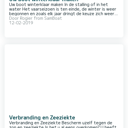
Uw boot winterklaar maken In de stalling of in het
water Het vaarseizoen is ten einde, de winter is weer
begonnen en zoals elk jaar dringt de keuze zich weer
op of u uw boot gedurende de winter in het water laat
Door
Rogier from SamBoat
liggen of dat het tijd is om uw boot op de kant en in
12-02-2019
de stalling te plaatsen. Wa
Verbranding en Zeeziekte
Verbranding en Zeeziekte Bescherm uzelf tegen de
zon en zeeziekte Is het u al eens overkomen? U heeft