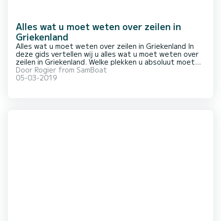
Alles wat u moet weten over zeilen in
Griekenland
Alles wat u moet weten over zeilen in Griekenland In
deze gids vertellen wij u alles wat u moet weten over
zeilen in Griekenland. Welke plekken u absoluut moet
bezoeken, wat u wel, maar vooral ook niet moet doen
Door
Rogier from SamBoat
en aan welke regels u zich moet houden. Algemene
05-03-2019
feiten: De munteenheid: euroD