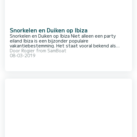
Snorkelen en Duiken op Ibiza
Snorkelen en Duiken op Ibiza Niet alleen een party
eiland Ibiza is een bijzonder populaire
vakantiebestemming. Het staat vooral bekend als
party-eiland en dat is niet voor niets. Elke zomer weer
Door
Rogier from SamBoat
komen tienduizenden feestvierders naar het eiland om
08-03-2019
nacht na nacht te genieten van de stampende h