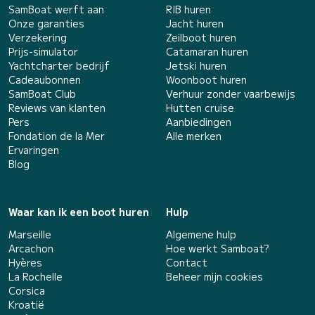
SamBoat werft aan
RIB huren
Onze garanties
Jacht huren
Verzekering
Zeilboot huren
Prijs-simulator
Catamaran huren
Yachtcharter bedrijf
Jetski huren
Cadeaubonnen
Woonboot huren
SamBoat Club
Verhuur zonder vaarbewijs
Reviews van klanten
Hutten cruise
Pers
Aanbiedingen
Fondation de la Mer
Alle merken
Ervaringen
Blog
Waar kan ik een boot huren
Hulp
Marseille
Algemene hulp
Arcachon
Hoe werkt Samboat?
Hyères
Contact
La Rochelle
Beheer mijn cookies
Corsica
Kroatië