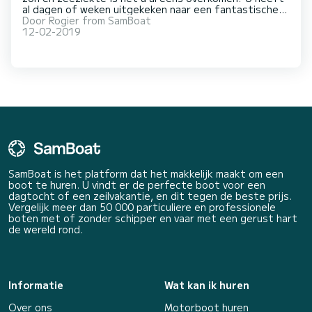
al dagen of weken uitgekeken naar een fantastische
boottocht en als de dag eenmaal daar is, loopt het uit
Door
Rogier from SamBoat
op een grote teleurstelling door één van de volgende
12-02-2019
redenen: verbranding of zeezie
SamBoat is het platform dat het makkelijk maakt om een
boot te huren. U vindt er de perfecte boot voor een
dagtocht of een zeilvakantie, en dit tegen de beste prijs.
Vergelijk meer dan 50 000 particuliere en professionele
boten met of zonder schipper en vaar met een gerust hart
de wereld rond.
Informatie
Wat kan ik huren
Over ons
Motorboot huren