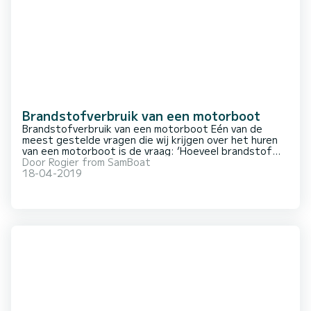
Brandstofverbruik van een motorboot
Brandstofverbruik van een motorboot Eén van de
meest gestelde vragen die wij krijgen over het huren
van een motorboot is de vraag: ’Hoeveel brandstof
verbruikt de boot?’ Deze vraag is van belang, omdat de
Door
Rogier from SamBoat
brandstof meestal niet bij de huurprijs is inbegrepen.
18-04-2019
Dit is logisch, want brandstof