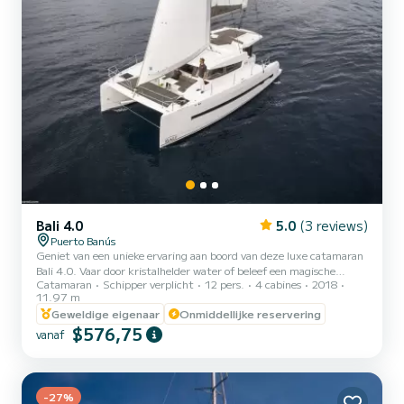
Bali 4.0
5.0
(3 reviews)
Puerto Banús
Geniet van een unieke ervaring aan boord van deze luxe catamaran
Bali 4.0. Vaar door kristalhelder water of beleef een magische
Catamaran
Schipper verplicht
12 pers.
4 cabines
2018
zonsondergang vanaf de zee. Een onvergetelijk avontuur wacht op
11.97 m
je!
Geweldige eigenaar
Onmiddellijke reservering
$576,75
vanaf
-27%