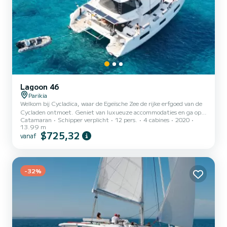
Lagoon 46
Parikia
Welkom bij Cycladica, waar de Egeïsche Zee de rijke erfgoed van de
Cycladen ontmoet. Geniet van luxueuze accommodaties en ga op
Catamaran
Schipper verplicht
12 pers.
4 cabines
2020
onze exclusieve Kymatia-boottochten voor een meeslepende
13.99 m
verkenning van het betoverende Santorini. Ouna is een premium
$725,32
vanaf
catamaran van 46 voet van Lagoon, gebouwd in 2020. Het is
opgewaardeerd om een aanraking te krijgen als geen andere
catamaran in zijn klasse. Met een opnieuw ontworpen smaakvol
interieur, gloednieuw meubilair en vloeren, premium matrassen en
-32%
zorgvuldig...