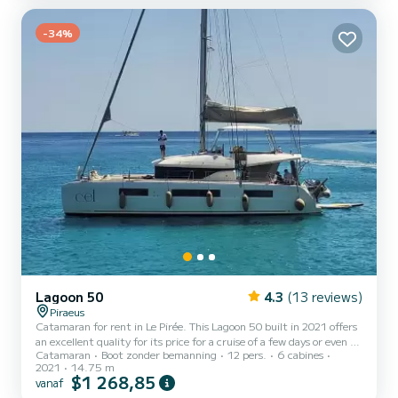
van Alimos Marina Deze Lagoon 42 is uitgerust met 4 toiletten
met een douche. Deze boot is uitgerust met een vol...
-34%
Lagoon 50
4.3
(13 reviews)
Piraeus
Catamaran for rent in Le Pirée. This Lagoon 50 built in 2021 offers
an excellent quality for its price for a cruise of a few days or even a
Catamaran
Boot zonder bemanning
12 pers.
6 cabines
few weeks. You are going to have an exceptional cruise on this
2021
14.75 m
catamaran of 15 meters. You will be able to accommodate up to 12
$1 268,85
vanaf
passengers when cruising and take advantage of its 6 cabins with