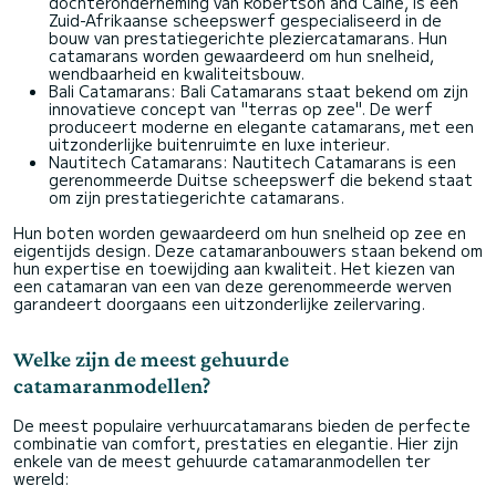
dochteronderneming van Robertson and Caine, is een
Zuid-Afrikaanse scheepswerf gespecialiseerd in de
bouw van prestatiegerichte pleziercatamarans. Hun
catamarans worden gewaardeerd om hun snelheid,
wendbaarheid en kwaliteitsbouw.
Bali Catamarans: Bali Catamarans staat bekend om zijn
innovatieve concept van "terras op zee". De werf
produceert moderne en elegante catamarans, met een
uitzonderlijke buitenruimte en luxe interieur.
Nautitech Catamarans: Nautitech Catamarans is een
gerenommeerde Duitse scheepswerf die bekend staat
om zijn prestatiegerichte catamarans.
Hun boten worden gewaardeerd om hun snelheid op zee en
eigentijds design. Deze catamaranbouwers staan bekend om
hun expertise en toewijding aan kwaliteit. Het kiezen van
een catamaran van een van deze gerenommeerde werven
garandeert doorgaans een uitzonderlijke zeilervaring.
Welke zijn de meest gehuurde
catamaranmodellen?
De meest populaire verhuurcatamarans bieden de perfecte
combinatie van comfort, prestaties en elegantie. Hier zijn
enkele van de meest gehuurde catamaranmodellen ter
wereld: