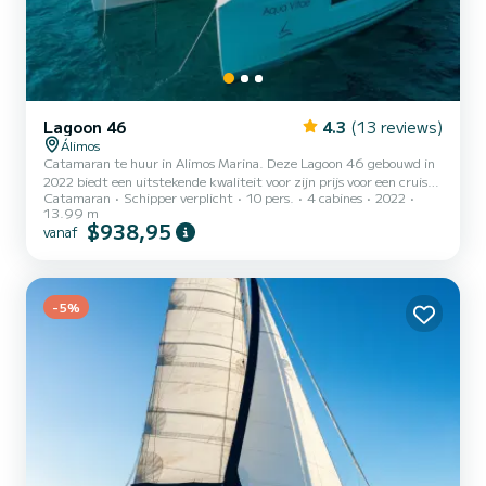
Lagoon 46
4.3
(13 reviews)
Álimos
Catamaran te huur in Alimos Marina. Deze Lagoon 46 gebouwd in
2022 biedt een uitstekende kwaliteit voor zijn prijs voor een cruise
Catamaran
Schipper verplicht
10 pers.
4 cabines
2022
van een paar dagen of zelfs een paar weken. De catamaran is 14
13.99 m
meter lang met 114 pk. De 4 hutten bieden plaats aan 10
$938,95
vanaf
passagiers tijdens het cruisen. Voor uw comfort heeft Aqua Vitae 4
toiletten met een douche Deze boot is uitgerust met een volledig
gelat grootzeil en een rolgenua. Het heeft de volgende uitrusting:
automatische piloot, buitenboordmotor, tv, luidsp...
-5%