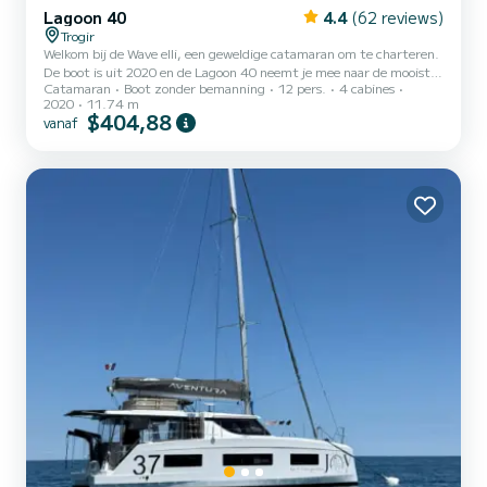
Lagoon 40
4.4
(62 reviews)
Trogir
Welkom bij de Wave elli, een geweldige catamaran om te charteren.
De boot is uit 2020 en de Lagoon 40 neemt je mee naar de mooiste
Catamaran
Boot zonder bemanning
12 pers.
4 cabines
ankerplaatsen rond ACI Marina Trogir. Dat zou je willen beleeft u
2020
11.74 m
graag een onvergetelijke tocht op deze 12 meter lange catamaran?
$404,88
vanaf
U kunt met maximaal 12 personen aan boord komen en genieten
van de 4 comfortabele hutten. Voor uw comfort heeft Wave elli 4
toiletten met douche Deze boot is uitgerust met een doorlat
grootzeil en een rolgenua. Het is onder andere u...