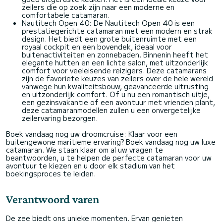
zeilers die op zoek zijn naar een moderne en
comfortabele catamaran.
Nautitech Open 40: De Nautitech Open 40 is een
prestatiegerichte catamaran met een modern en strak
design. Het biedt een grote buitenruimte met een
royaal cockpit en een bovendek, ideaal voor
buitenactiviteiten en zonnebaden. Binnenin heeft het
elegante hutten en een lichte salon, met uitzonderlijk
comfort voor veeleisende reizigers. Deze catamarans
zijn de favoriete keuzes van zeilers over de hele wereld
vanwege hun kwaliteitsbouw, geavanceerde uitrusting
en uitzonderlijk comfort. Of u nu een romantisch uitje,
een gezinsvakantie of een avontuur met vrienden plant,
deze catamaranmodellen zullen u een onvergetelijke
zeilervaring bezorgen.
Boek vandaag nog uw droomcruise: Klaar voor een
buitengewone maritieme ervaring? Boek vandaag nog uw luxe
catamaran. We staan klaar om al uw vragen te
beantwoorden, u te helpen de perfecte catamaran voor uw
avontuur te kiezen en u door elk stadium van het
boekingsproces te leiden.
Verantwoord varen
De zee biedt ons unieke momenten. Ervan genieten