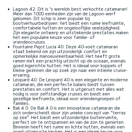
Lagoon 42: Dit is 's werelds best verkochte catamaran!
Meer dan 1000 eenheden zijn van de Lagoon-werf
gekomen. Dit schip is zeer populair bij
bootverhuurbedrijven: het biedt een ruime leefruimte,
comfortabele hutten en ongelooflijke veelzijdigheid.
Zijn elegante ontwerp en uitstekende prestaties maken
het een populaire keuze voor familie- of
vriendencruises.
Fountaine Pajot Lucia 40: Deze 40-voet catamaran
staat bekend om zijn uitzonderlijk comfort en
opmerkelijke manoeuvreerbaarheid. Het heeft grote
ramen met een prachtig uitzicht op de oceaan, evenals
goed ingerichte hutten. Het is ideaal voor koppels of
kleine gezinnen die op zoek zijn naar een intieme cruise-
ervaring.
Leopard 40: De Leopard 40 is een elegante en moderne
catamaran, die een perfecte balans biedt tussen
prestaties en comfort. Het is uitgerust met alles wat
nodig is voor zelfstandige cruises en biedt een
gezellige leefruimte, ideaal voor vriendengroepen of
families.
Bali 4.0: De Bali 4.0 is een innovatieve catamaran die
zich onderscheidt door zijn unieke concept van "terras
op zee". Het biedt een uitzonderlijke buitenruimte,
perfect om te ontspannen en van de zon te genieten.
Binnenin heeft het ruime en lichte hutten, evenals een
goed uitgeruste keuken. Het is een ideale keuze voor