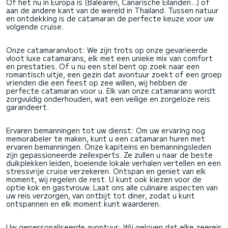
Of het nu in Europa is (Balearen, Canarische Eilanden...) of
aan de andere kant van de wereld in Thailand. Tussen natuur
en ontdekking is de catamaran de perfecte keuze voor uw
volgende cruise.
Onze catamaranvloot: We zijn trots op onze gevarieerde
vloot luxe catamarans, elk met een unieke mix van comfort
en prestaties. Of u nu een stel bent op zoek naar een
romantisch uitje, een gezin dat avontuur zoekt of een groep
vrienden die een feest op zee willen, wij hebben de
perfecte catamaran voor u. Elk van onze catamarans wordt
zorgvuldig onderhouden, wat een veilige en zorgeloze reis
garandeert.
Ervaren bemanningen tot uw dienst: Om uw ervaring nog
memorabeler te maken, kunt u een catamaran huren met
ervaren bemanningen. Onze kapiteins en bemanningsleden
zijn gepassioneerde zeilexperts. Ze zullen u naar de beste
duikplekken leiden, boeiende lokale verhalen vertellen en een
stressvrije cruise verzekeren. Ontspan en geniet van elk
moment, wij regelen de rest. U kunt ook kiezen voor de
optie kok en gastvrouw. Laat ons alle culinaire aspecten van
uw reis verzorgen, van ontbijt tot diner, zodat u kunt
ontspannen en elk moment kunt waarderen.
Uw gepersonaliseerde avontuur: Wij geloven dat elke zeereis