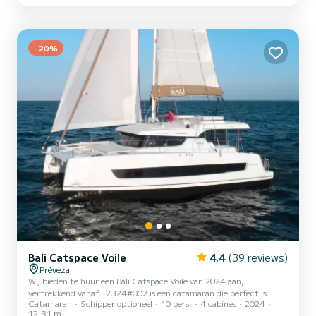
total comfort. Voor uw comfort heeft Cel 4 toiletten met douche
aan boord. Het heeft de volgende uitrusting: Water...
-20%
Bali Catspace Voile
4.4
(39 reviews)
Préveza
Wij bieden te huur een Bali Catspace Voile van 2024 aan,
vertrekkend vanaf . 2324#002 is een catamaran die perfect is
Catamaran
Schipper optioneel
10 pers.
4 cabines
2024
aangepast voor alle verhuur. Deze catamaran is zeer aangenaam om
12.31 m