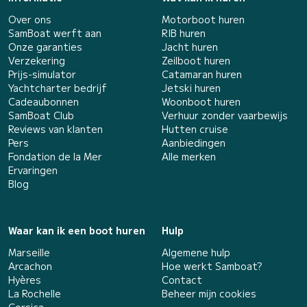
Over ons
Motorboot huren
SamBoat werft aan
RIB huren
Onze garanties
Jacht huren
Verzekering
Zeilboot huren
Prijs-simulator
Catamaran huren
Yachtcharter bedrijf
Jetski huren
Cadeaubonnen
Woonboot huren
SamBoat Club
Verhuur zonder vaarbewijs
Reviews van klanten
Hutten cruise
Pers
Aanbiedingen
Fondation de la Mer
Alle merken
Ervaringen
Blog
Waar kan ik een boot huren
Hulp
Marseille
Algemene hulp
Arcachon
Hoe werkt Samboat?
Hyères
Contact
La Rochelle
Beheer mijn cookies