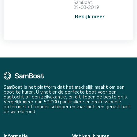
Zowel vanwege de
SamBoat
fantastische
21-03-2019
landschappen en
Bekijk meer
fantastische plekken die
er te ontdekken zijn, als
wel vanwege het grote
aantal campers dat via
particuliere verhuur
beschikbaar is. Huur een
camper en vertrek voor
een roadtrip door Europa!
Bezoek zoveel mogelijk
interessante spots en
SamBoat is het platform dat het makkelijk maakt om een
boot te huren. U vindt er de perfecte boot voor een
dagtocht of een zeilvakantie, en dit tegen de beste prijs.
Vergelijk meer dan 50 000 particuliere en professionele
boten met of zonder schipper en vaar met een gerust hart
de wereld rond.
Informatie
Wat kan ik huren