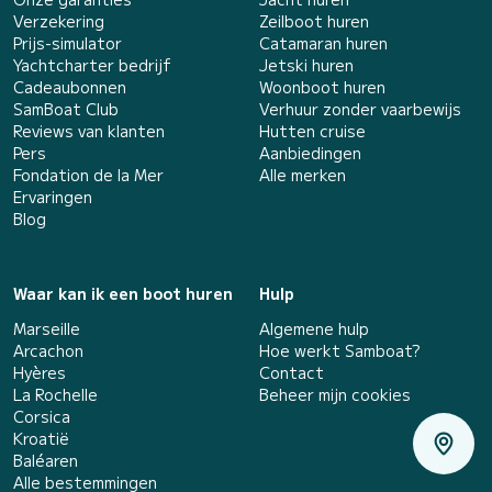
Verzekering
Zeilboot huren
Prijs-simulator
Catamaran huren
Yachtcharter bedrijf
Jetski huren
Cadeaubonnen
Woonboot huren
SamBoat Club
Verhuur zonder vaarbewijs
Reviews van klanten
Hutten cruise
Pers
Aanbiedingen
Fondation de la Mer
Alle merken
Ervaringen
Blog
Waar kan ik een boot huren
Hulp
Marseille
Algemene hulp
Arcachon
Hoe werkt Samboat?
Hyères
Contact
La Rochelle
Beheer mijn cookies
Corsica
Kroatië
Baléaren
Alle bestemmingen