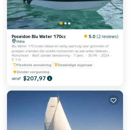
Poseidon Blu Water 170cc
5.0
(2 reviews)
Mália
Blu Water 170 is een ideaal en veilig vaartuig voor gezinnen of
groepen vrienden die unieke momenten op zee willen beleven,
Motorboot
Boot zonder bemanning
7 pers.
30 PK
2024
zonder de noodzaak van een vergunning. Met zijn stabiele
5.1 m
rompontwerp en hoge boorden, zorgt het voor gemoedsrust en
Flexibele annulering
Geweldige eigenaar
veiligheid terwijl je over het water vaart. Met een lengte van 5,10
meter biedt het ruime en comfortabele interieur, compleet met
Zonder vergunning
luxe kussens, een gezellig toevluchtsoord voor maximaal 7
$207,97
vanaf
personen. Geniet van je favoriete deuntjes met het ingebouwde
geluidssys...