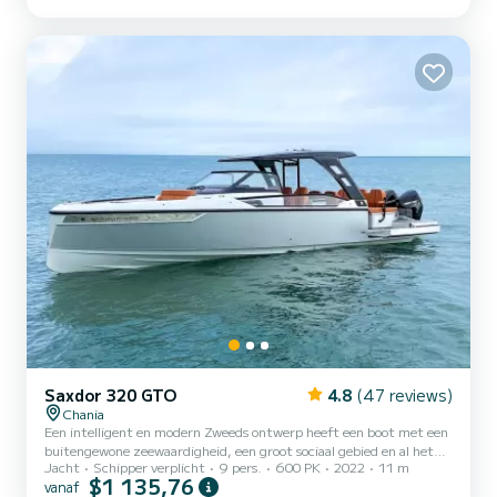
Saxdor 320 GTO
4.8
(47 reviews)
Chania
Een intelligent en modern Zweeds ontwerp heeft een boot met een
buitengewone zeewaardigheid, een groot sociaal gebied en al het
Jacht
Schipper verplicht
9 pers.
600 PK
2022
11 m
comfort dat nodig is voor uw boottochten. De NIEUWE Saxdor 320
$1 135,76
vanaf
GTO heeft het hart en de ziel van een sport, houdt uw rit soepel en