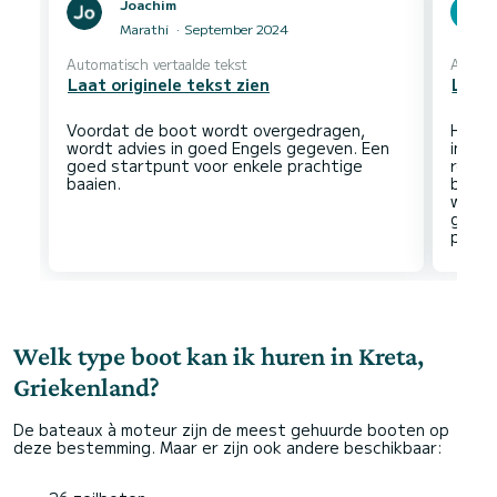
Joachim
Marathi
September 2024
Automatisch vertaalde tekst
Automa
Laat originele tekst zien
Laat 
Voordat de boot wordt overgedragen,
Het g
wordt advies in goed Engels gegeven. Een
intim
goed startpunt voor enkele prachtige
rotsac
bang v
waar 
geniet
Welk type boot kan ik huren in Kreta,
Griekenland?
De bateaux à moteur zijn de meest gehuurde booten op
deze bestemming. Maar er zijn ook andere beschikbaar: