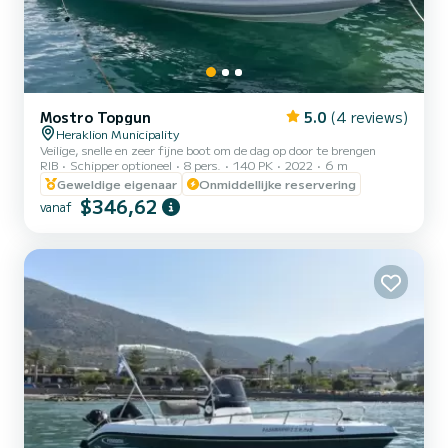
Mostro Topgun
5.0
(4 reviews)
Heraklion Municipality
Veilige, snelle en zeer fijne boot om de dag op door te brengen
RIB
Schipper optioneel
8 pers.
140 PK
2022
6 m
Geweldige eigenaar
Onmiddellijke reservering
$346,62
vanaf