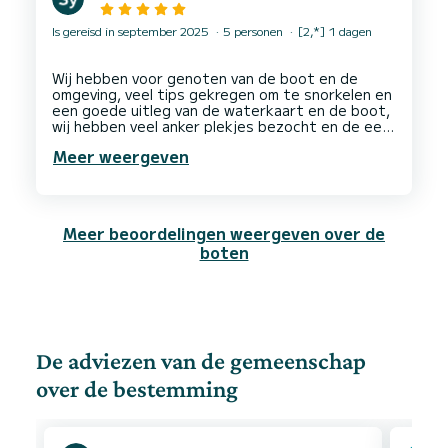
Is gereisd in september 2025
5 personen
[2,*] 1 dagen
Wij hebben voor genoten van de boot en de
omgeving, veel tips gekregen om te snorkelen en
een goede uitleg van de waterkaart en de boot,
wij hebben veel anker plekjes bezocht en de een
was nog mooier dan de andere en we hebben veel
Meer weergeven
vissen gezien dus kort door de bocht echt een
Meer beoordelingen weergeven over de
boten
De adviezen van de gemeenschap
over de bestemming