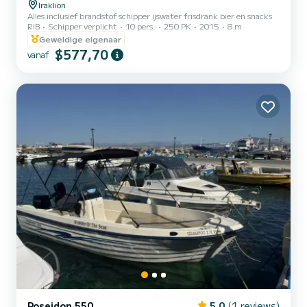
Iraklion
Alles inclusief brandstof schipper ijswater frisdrank bier en snacks
RIB
Schipper verplicht
10 pers.
250 PK
2015
8 m
Geweldige eigenaar
$577,70
vanaf
Poseidon 550
5.0
(1 reviews)