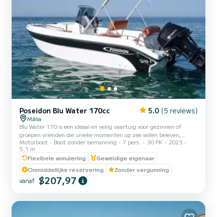
Poseidon Blu Water 170cc
5.0
(5 reviews)
Mália
Blu Water 170 is een ideaal en veilig vaartuig voor gezinnen of
groepen vrienden die unieke momenten op zee willen beleven,
Motorboot
Boot zonder bemanning
7 pers.
30 PK
2023
zonder de noodzaak van een vergunning. Met zijn stabiele
5.1 m
rompontwerp en hoge boord zorgt het voor gemoedsrust en
Flexibele annulering
Geweldige eigenaar
veiligheid terwijl u over het water navigeert. Met een lengte van
5,10 meter biedt het ruime en comfortabele interieur, compleet
Onmiddellijke reservering
Zonder vergunning
met luxe kussens, een gezellig toevluchtsoord voor maximaal 7
$207,97
vanaf
personen. Geniet van je favoriete deuntjes met het audiosysteem
aan boor...