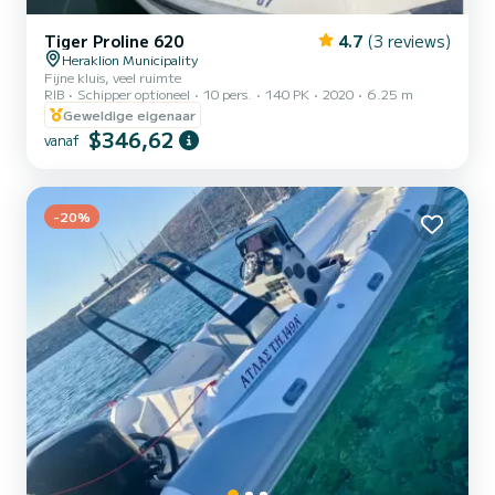
Tiger Proline 620
4.7
(3 reviews)
Heraklion Municipality
Fijne kluis, veel ruimte
RIB
Schipper optioneel
10 pers.
140 PK
2020
6.25 m
Geweldige eigenaar
$346,62
vanaf
-20%