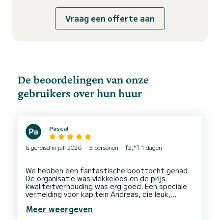
Vraag een offerte aan
De beoordelingen van onze
gebruikers over hun huur
Pascal
Is gereisd in juli 2026
3 personen
[2,*] 1 dagen
We hebben een fantastische boottocht gehad.
De organisatie was vlekkeloos en de prijs-
kwaliteitverhouding was erg goed. Een speciale
vermelding voor kapitein Andreas, die leuk,
gastvrij en een geweldige gastheer was. We
Meer weergeven
moesten wel iets langer wachten dan verwacht
voordat we konden vertrekken, maar de trip zelf