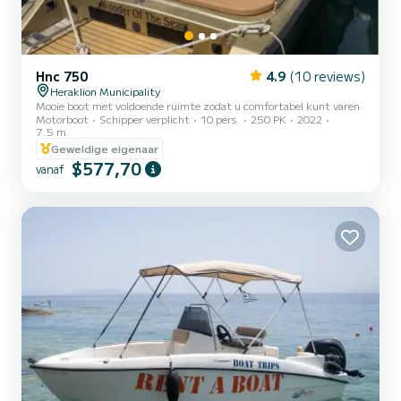
Hnc 750
4.9
(10 reviews)
Heraklion Municipality
Mooie boot met voldoende ruimte zodat u comfortabel kunt varen
Motorboot
Schipper verplicht
10 pers.
250 PK
2022
7.5 m
Geweldige eigenaar
$577,70
vanaf