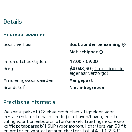
De zeilboot is 16 meter lang met 110 pk. De 4 hutten
bieden plaats aan 10 passagiers tijdens het cruisen.
Deze Oceanis 51.1 is uitgerust met 4 toiletten met een
Details
douche.
Deze boot is uitgerust met een Half-batten grootzeil en
Huurvoorwaarden
een Rolgenua. Het heeft de volgende uitrusting: Autopiloot,
Buitenboordmotor, Boegschroef, Luidsprekers, USB-
Soort verhuur
Boot zonder bemanning
aansluiting, Elektrische lier, Zwemplatform, Bluetooth-
verbinding.
Met schipper
Wij nodigen u uit om rechtstreeks via het platform een
In- en uitchecktijden:
17:00 / 09:00
offerte aan te vragen, wij nemen contact met u op met
Borg
$4 043,90
(Direct door de
eigenaar verzorgd)
Annuleringsvoorwaarden
Aangepast
Brandstof
Niet inbegrepen
Praktische informatie
Welkomstpakket (Griekse producten)/ Liggelden voor
eerste en laatste nacht in de jachthaven/haven, eerste
vulling voor buitenboordmotor/snorkeluitrusting/ espresso
koffiezetapparaat/1 SUP (voor monohull charters van 50 ft
en groter en voor catamaran charters tot 44 ft ), 2 SUP