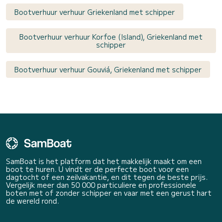
Bootverhuur verhuur Griekenland met schipper
Bootverhuur verhuur Korfoe (Island), Griekenland met
schipper
Bootverhuur verhuur Gouviá, Griekenland met schipper
SamBoat is het platform dat het makkelijk maakt om een
boot te huren. U vindt er de perfecte boot voor een
dagtocht of een zeilvakantie, en dit tegen de beste prijs.
Vergelijk meer dan 50 000 particuliere en professionele
boten met of zonder schipper en vaar met een gerust hart
de wereld rond.