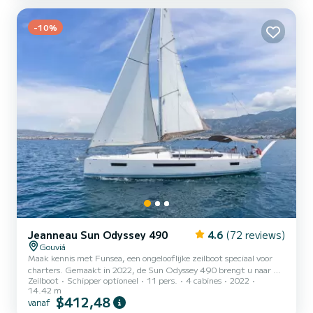
buitengewone vakanties op de wateren van Gouviá Voor uw
comfort heeft de nieuwe SO410 Cor 2 toiletten met een douche
-10%
Deze boot...
Jeanneau Sun Odyssey 490
4.6
(72 reviews)
Gouviá
Maak kennis met Funsea, een ongelooflijke zeilboot speciaal voor
charters. Gemaakt in 2022, de Sun Odyssey 490 brengt u naar de
Zeilboot
Schipper optioneel
11 pers.
4 cabines
2022
mooiste ankerplaatsen in Gouviá. De boot heeft 4 hutten met
14.42 m
totaal comfort en een capaciteit van 11 passagiers. Met een totale
$412,48
vanaf
lengte van 14 meter en 80 pk, zal het uw beste vriend zijn bij het