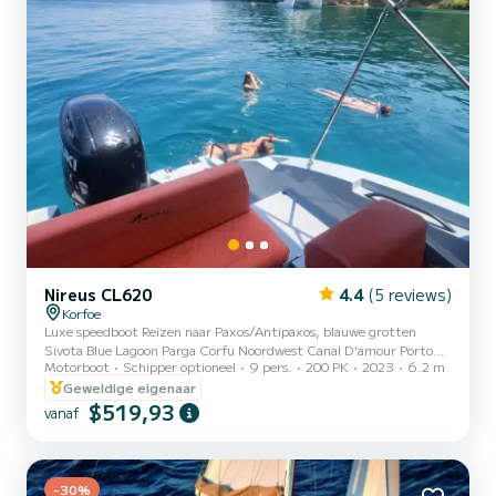
Nireus CL620
4.4
(5 reviews)
Korfoe
Luxe speedboot Reizen naar Paxos/Antipaxos, blauwe grotten
Sivota Blue Lagoon Parga Corfu Noordwest Canal D'amour Porto
Motorboot
Schipper optioneel
9 pers.
200 PK
2023
6.2 m
Timoni Palaiokastritsa Noordelijke Griekse eilanden
Geweldige eigenaar
$519,93
vanaf
-30%