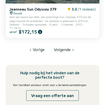
Jeanneau Sun Odyssey 379
3.0
(1 reviews)
Gouviá
Kom aan boord van b'elli, een prachtige Sun Odyssey 379 om de
regio Gouviá te ontdekken. De zeilboot is gebouwd in 2012 en
Zeilboot
Schipper optioneel
6 pers.
2 cabines
2012
belooft een hoog niveau van comfort op zee. Wilt u een
11.34 m
onvergetelijke reis doorbrengen op deze zeilboot met een lengte
$172,15
vanaf
van 11 meter? U kunt met maximaal 6 personen aan boord komen
en genieten van de 2 comfortabele hutten. Sun Odyssey 379 is
uitgerust met 1 toilet met douche. Deze boot is uitgerust met een
rolgrootzeil en een rolgenua. Het is onder andere uitgerust met d...
‹
Vorige
Volgende
›
Hulp nodig bij het vinden van de
perfecte boot?
Een SamBoat adviseur vindt voor u de beste aanbiedingen
Vraag een offerte aan