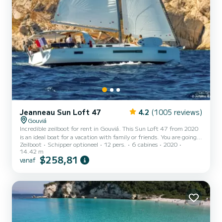
Jeanneau Sun Loft 47
4.2
(1005 reviews)
Gouviá
Incredible zeilboot for rent in Gouviá. This Sun Loft 47 from 2020
is an ideal boat for a vacation with family or friends. You are going
Zeilboot
Schipper optioneel
12 pers.
6 cabines
2020
to have an exceptional cruise on this zeilboot of 14 meters. You will
14.42 m
be able to accommodate up to 12 passengers when cruising and
$258,81
vanaf
take advantage of its 6 cabins with total comfort. Dit Sun Loft 47
is uitgerust met4 toilets met douche. Het heeft de volgende
uitrusting: Automatische piloot, Buitenboordmotor,
Buitenluidsprekers, USB aansluiting, Plancha, A...