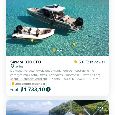
Saxdor 320 GTO
5.0
(2 reviews)
Korfoe
De meest verbazingwekkende manier om de meest geheime
pareltjes van Corfu, Paxos, Antipaxos (Bluecaves), Sivota en Parga
Jacht
Schipper verplicht
9 pers.
600 PK
2023
10.6 m
te verkennen Inbegrepen bij dagcruises: BTW Schipper Wi-Fi
Oplaadpunten Versnaperingen en snacks Snorkeluitrusting SUP
Geweldige eigenaar
Zeescooter Snacks Drankjes
$1 733,10
vanaf