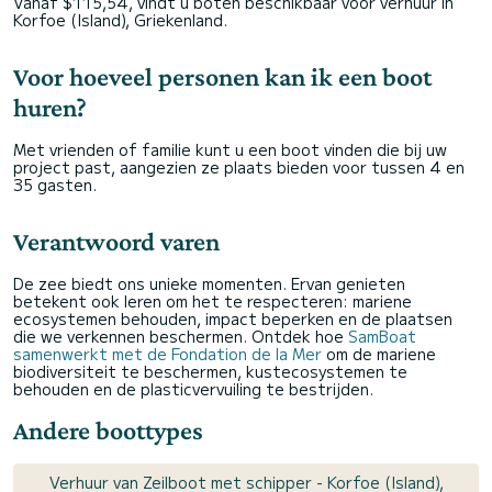
Vanaf $115,54, vindt u boten beschikbaar voor verhuur in
Korfoe (Island), Griekenland.
Voor hoeveel personen kan ik een boot
huren?
Met vrienden of familie kunt u een boot vinden die bij uw
project past, aangezien ze plaats bieden voor tussen 4 en
35 gasten.
Verantwoord varen
De zee biedt ons unieke momenten. Ervan genieten
betekent ook leren om het te respecteren: mariene
ecosystemen behouden, impact beperken en de plaatsen
die we verkennen beschermen. Ontdek hoe
SamBoat
samenwerkt met de Fondation de la Mer
om de mariene
biodiversiteit te beschermen, kustecosystemen te
behouden en de plasticvervuiling te bestrijden.
Andere boottypes
Verhuur van Zeilboot met schipper - Korfoe (Island),