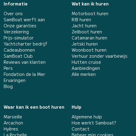
Informatie
Wat kan ik huren
Over ons
Motorboot huren
SamBoat werft aan
RIB huren
Onze garanties
Jacht huren
Verzekering
Zeilboot huren
Prijs-simulator
Catamaran huren
Yachtcharter bedrijf
Jetski huren
Cadeaubonnen
Woonboot huren
SamBoat Club
Verhuur zonder vaarbewijs
Reviews van klanten
Hutten cruise
Pers
Aanbiedingen
Fondation de la Mer
Alle merken
Ervaringen
Blog
Waar kan ik een boot huren
Hulp
Marseille
Algemene hulp
Arcachon
Hoe werkt Samboat?
Hyères
Contact
La Rochelle
Beheer mijn cookies