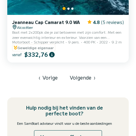
Jeanneau Cap Camarat 9.0 WA
4.8
(5 reviews)
Alcocéber
Boot met 2x200pk die je zal betoveren met zijn comfort. Met een
zeer evenwichtig interieur en exterieur. Voorzien van een
Motorboot
Schipper verplicht
9 pers.
400 PK
2022
9.2 m
badkamer en keuken. Zeer ruime tafel achteraan, zonnedek
vooraan om te ontspannen, en een state-of-the-art
Geweldige eigenaar
muzieksysteem met bluetooth
$332,76
vanaf
‹
Vorige
Volgende
›
Hulp nodig bij het vinden van de
perfecte boot?
Een SamBoat adviseur vindt voor u de beste aanbiedingen