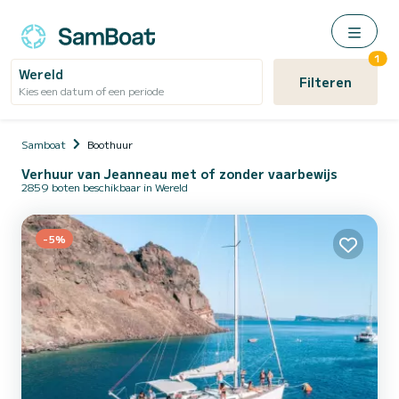
1
Wereld
Filteren
Kies een datum of een periode
Samboat
Boothuur
Verhuur van Jeanneau met of zonder vaarbewijs
2859 boten beschikbaar in Wereld
-5%