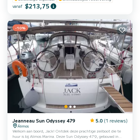
$213,75
Cycladen (Santorini, Paros, Milos, etc.) en de Dodekanesos
vanaf
(Astypalaia, Rodos, etc.) Onder zeil heeft de Sun Shine 38 een
uitstekende richtingstabiliteit. Het sturen van de boot laat g...
-10%
Jeanneau Sun Odyssey 479
5.0
(1 reviews)
Álimos
Welkom aan boord, Jack! Ontdek deze prachtige zeilboot die te
huur is bij Alimos Marina. Deze Sun Odyssey 479, gebouwd in