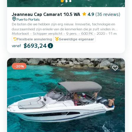
Jeanneau Cap Camarat 10.5 WA
4.9
(36 reviews)
Puerto Portals
De boten die we hebben zijn erg nieuw. Innovatie, technologie en
duurzaamheid zijn enkele van de kenmerken die je zult vinden in
Motorboot
Schipper verplicht
9 pers.
600 PK
2020
11 m
onze boten. Onze boot JEANNEAU CAP CAMARAT is perfect om
een dag door te brengen met je partner, familie of vrienden en te
Flexibele annulering
Geweldige eigenaar
genieten van de beste baaien die Mallorca te bieden heeft. •
$693,24
vanaf
Modulair ontwerp dat configuraties mogelijk maakt die door de
klant zijn gedefinieerd om aan verschillende behoeften te voldoen. •
Veilige en gemakkelijke toegang tot de boeg met boegpr...
-20%