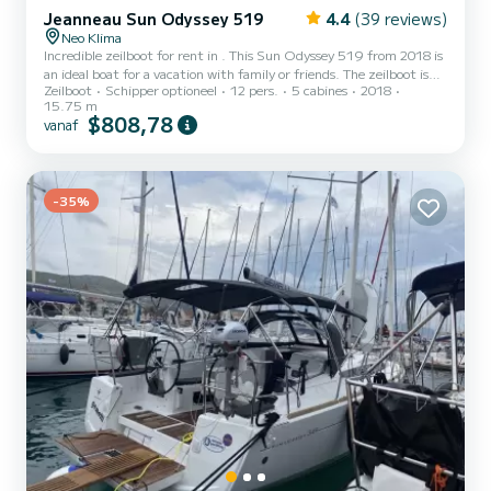
Jeanneau Sun Odyssey 519
4.4
(39 reviews)
Neo Klima
Incredible zeilboot for rent in . This Sun Odyssey 519 from 2018 is
an ideal boat for a vacation with family or friends. The zeilboot is
Zeilboot
Schipper optioneel
12 pers.
5 cabines
2018
16 meters in length with 75 horsepower. The 5 cabins can
15.75 m
accommodate 12 passengers when cruising. Voor uw comfort heeft
$808,78
vanaf
Perro Blanco 3 toiletten met douche aan boord. Deze boot is
uitgerust met een Furling mainsail en een Furling genoa Het heeft
de volgende uitrusting: Automatische piloot, Buitenboordmotor,
B...
-35%