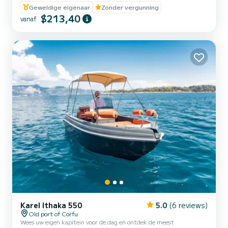
Geweldige eigenaar
Zonder vergunning
$213,40
vanaf
Karel Ithaka 550
5.0
(6 reviews)
Old port of Corfu
Wees uw eigen kapitein voor de dag en ontdek de meest