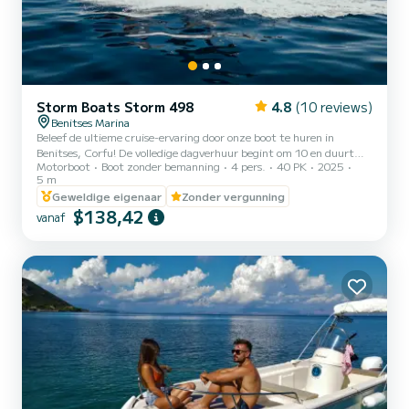
Storm Boats Storm 498
4.8
(10 reviews)
Benitses Marina
Beleef de ultieme cruise-ervaring door onze boot te huren in
Benitses, Corfu! De volledige dagverhuur begint om 10 en duurt
Motorboot
Boot zonder bemanning
4 pers.
40 PK
2025
tot 17. Onze boot STORM 5,00 - 'JONNY BLUE' heeft een ruime
5 m
indeling en biedt plaats aan maximaal 4 passagiers. Heeft ook een
Geweldige eigenaar
Zonder vergunning
YAMAHA-motor van 30/40 pk en vereist geen licentie om te
$138,42
worden gehuurd! We zullen u voorzien van een kaart van het gebied
vanaf
en voorgestelde bestemmingen die u rond de kust kunt bezoeken.
Voor inscheping leren we u ook de basisprincipes van het besture...