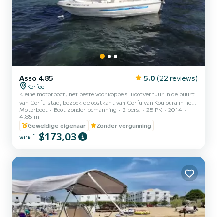
Asso 4.85
5.0
(22 reviews)
Korfoe
Kleine motorboot, het beste voor koppels. Bootverhuur in de buurt
van Corfu-stad, bezoek de oostkant van Corfu van Kouloura in het
Motorboot
Boot zonder bemanning
2 pers.
25 PK
2014
noorden tot Benitses in het zuiden. Wees een kapitein voor een dag.
4.85 m
Geweldige eigenaar
Zonder vergunning
$173,03
vanaf