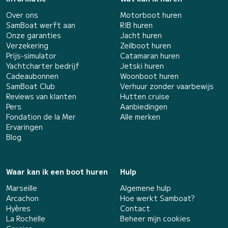
Over ons
Motorboot huren
SamBoat werft aan
RIB huren
Onze garanties
Jacht huren
Verzekering
Zeilboot huren
Prijs-simulator
Catamaran huren
Yachtcharter bedrijf
Jetski huren
Cadeaubonnen
Woonboot huren
SamBoat Club
Verhuur zonder vaarbewijs
Reviews van klanten
Hutten cruise
Pers
Aanbiedingen
Fondation de la Mer
Alle merken
Ervaringen
Blog
Waar kan ik een boot huren
Hulp
Marseille
Algemene hulp
Arcachon
Hoe werkt Samboat?
Hyères
Contact
La Rochelle
Beheer mijn cookies