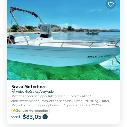
Brava Motorboat
Agios Geórgios Argyrádon
Met of zonder schipper Inbegrepen: Op het water /
onderwatervinnen, maskers en snorkels Buitenuitrusting: Luifel,
Motorboot
Schipper optioneel
6 pers.
30 PK
2020
5 m
Zonnedek op de boeg Totale lengte: 5m Motor: 30pk Extra's:
brandstof Deze boot heeft een capaciteit van 6 personen. Als u een
Zonder vergunning
schipper nodig heeft, biedt de boot plaats aan 5 personen + 1
$83,05
vanaf
schipper.