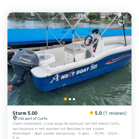
Storm 5.00
5.0
(1 reviews)
Old port of Corfu
Open motorboot, cruise langs de oostkust van het eiland Corfu,
van Kouloura in het noorden tot Benitses in het zuiden.
Motorboot
Boot zonder bemanning
5 pers.
30 PK
2024
5 m