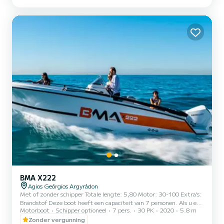
BMA X222
Agios Geórgios Argyrádon
Met of zonder schipper Totale lengte: 5,80 Motor: 30-100 Extra's:
Brandstof Deze boot heeft een capaciteit van 7 personen. Als u een
Motorboot
Schipper optioneel
7 pers.
30 PK
2020
5.8 m
schipper nodig heeft, biedt de boot plaats aan 6 personen + 1
schipper. Buitenuitrusting: Luifel, Zonnedek op de boeg Inclusief:
Zonder vergunning