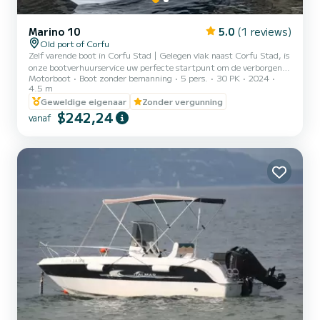
Marino 10
5.0
(1 reviews)
Old port of Corfu
Zelf varende boot in Corfu Stad | Gelegen vlak naast Corfu Stad, is
onze bootverhuurservice uw perfecte startpunt om de verborgen
Motorboot
Boot zonder bemanning
5 pers.
30 PK
2024
pareltjes van de adembenemende noordoostkust van Corfu te
4.5 m
ontdekken. Of u nu op zoek bent naar een ontspannen dag op zee,
Geweldige eigenaar
Zonder vergunning
het bezoeken van afgelegen stranden, of het verkennen van
$242,24
charmante kustdorpen zoals Kalami, Kassiopi en Agni, onze goed
vanaf
onderhouden boten bieden vrijheid en comfort voor iedereen. |
Geen vaarbewijs? Geen probleem! Wij bieden gemakkelijk te
besture...