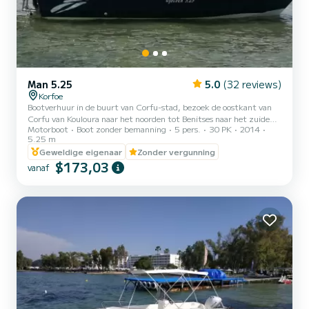
Man 5.25
5.0
(32 reviews)
Korfoe
Bootverhuur in de buurt van Corfu-stad, bezoek de oostkant van
Corfu van Kouloura naar het noorden tot Benitses naar het zuiden.
Motorboot
Boot zonder bemanning
5 pers.
30 PK
2014
Wees een kapitein voor een dag.
5.25 m
Geweldige eigenaar
Zonder vergunning
$173,03
vanaf