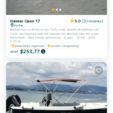
Italmar Open 17
5.0
(20 reviews)
Korfoe
Bootverhuur in de buurt van Corfu-stad, bezoek de oostkant van
Corfu van Kouloura naar het noorden tot Benitses naar het zuiden.
Motorboot
Boot zonder bemanning
6 pers.
30 PK
2016
Wees een kapitein voor een dag.
5.25 m
Geweldige eigenaar
Zonder vergunning
$253,77
vanaf