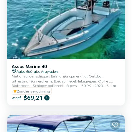
Assos Marine 40
Agios Geórgios Argyrádon
Met of zonder schipper. Belangrijke opmerking: Outdoor
uitrusting: Zonnescherm, Boegzonnedek Inbegrepen: Op het
Motorboot
Schipper optioneel
6 pers.
30 PK
2020
5.1 m
water/onderwater flippers, maskers en snorkels Totale lengte: 5.1m
Motor: 30/60pk Extra's: brandstof Deze boot heeft een capaciteit
Zonder vergunning
van 6 personen. Indien u een schipper nodig heeft, kan de boot 5
$69,21
vanaf
personen + 1 schipper herbergen