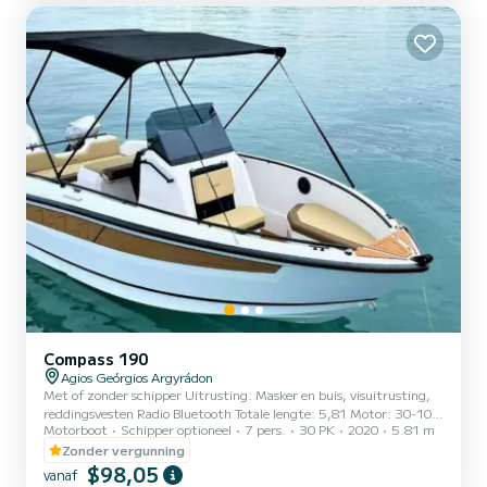
Compass 190
Agios Geórgios Argyrádon
Met of zonder schipper Uitrusting: Masker en buis, visuitrusting,
reddingsvesten Radio Bluetooth Totale lengte: 5,81 Motor: 30-100
Motorboot
Schipper optioneel
7 pers.
30 PK
2020
5.81 m
Extra's: Brandstof Deze boot heeft een capaciteit van 7 personen.
Als u een schipper nodig heeft, biedt de boot plaats aan 6 personen
Zonder vergunning
+ 1 schipper. Douche
$98,05
vanaf