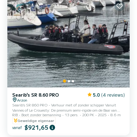
Searib's SR 8.60 PRO
5.0
(4 reviews)
Arzon
Searib's SR 860 PRO - Verhuur met of zonder schipper Vanuit
Vannes of Le Crouesty: De premium semi-rigide om de Baai van
RIB
Boot zonder bemanning
13 pers.
200 PK
2025
8.6 m
Quiberon, de Golf van Morbihan te verkennen en dicht bij de start
van de race te zijn Stap aan boord van de Searib's SR 860 PRO
Geweldige eigenaar
vanuit de haven van Le Crouesty, een hoogwaardige semi-rigide
$921,65
vanaf
gebruikt voor offshore races en missies. Beschikbaar voor
eenvoudige verhuur of met een professionele schipper, afhankelijk