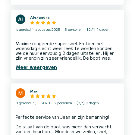
Alexandra
Is gereisd in augustus 2025
3 personen
[2,*] 1 dagen
Maxime reageerde super snel. En toen het
woensdag slecht weer leek te worden konden
we de huur eenvoudig 2 dagen uitstellen. Hij en
zijn vriendin zijn zeer vriendelijk. De boot was
prima en bracht ons overal waar we heen wilden.
Meer weergeven
Bijzonder om een keer in zo’n getijden gebied te
Max
Is gereisd in juli 2023
2 personen
[2,*] 8 dagen
Perfecte service van Jean en zijn bemanning!
De staat van de boot was meer dan verwacht
van een huurboot. Gloednieuwe zeilen, snel,