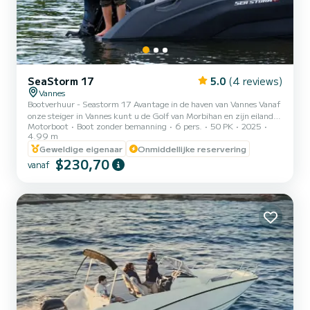
SeaStorm 17
5.0
(4 reviews)
Vannes
Bootverhuur - Seastorm 17 Avantage in de haven van Vannes Vanaf
onze steiger in Vannes kunt u de Golf van Morbihan en zijn eilanden
Motorboot
Boot zonder bemanning
6 pers.
50 PK
2025
ontdekken aan boord van een Seastorm 17 Avantage. Gemakkelijk
4.99 m
te hanteren en uitgerust met een 50 pk motor, deze compacte
Geweldige eigenaar
Onmiddellijke reservering
boot van 5 meter biedt plaats aan maximaal 6 personen. Aan boord
$230,70
geniet u van comfortabele bekleding. Wat navigatie betreft, de
vanaf
GPS/kaartplotter en de dieptemeter garanderen u veiligheid en
gemoedsrust gedurende uw hele tocht. Of u nu alleen o...