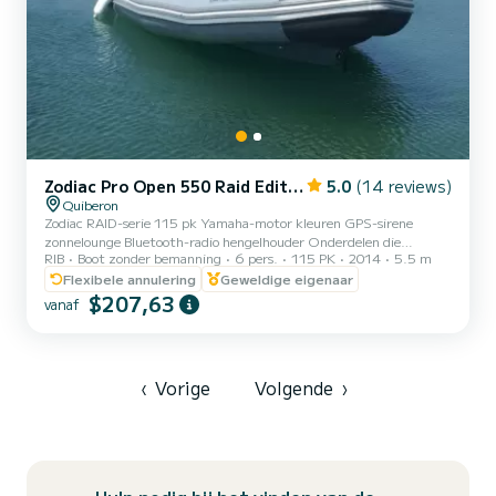
Zodiac Pro Open 550 Raid Edition
5.0
(14 reviews)
Quiberon
Zodiac RAID-serie 115 pk Yamaha-motor kleuren GPS-sirene
zonnelounge Bluetooth-radio hengelhouder Onderdelen die
RIB
Boot zonder bemanning
6 pers.
115 PK
2014
5.5 m
VERPLICHT moeten worden verstrekt op de dag van verhuur:
Flexibele annulering
Geweldige eigenaar
$207,63
vanaf
‹
Vorige
Volgende
›