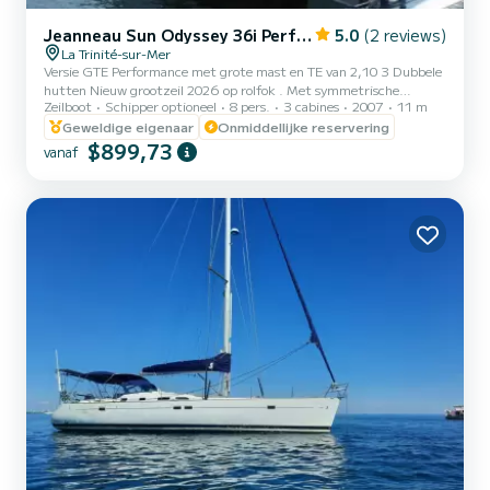
Jeanneau Sun Odyssey 36i Performance
5.0
(2 reviews)
La Trinité-sur-Mer
Versie GTE Performance met grote mast en TE van 2,10 3 Dubbele
hutten Nieuw grootzeil 2026 op rolfok . Met symmetrische
Zeilboot
Schipper optioneel
8 pers.
3 cabines
2007
11 m
spinnaker . GPS op Samsung-tablet met Navionic+-software 12V
en 220V-voeding Met AIS-zender+ontvanger Volledige zee-
Geweldige eigenaar
Onmiddellijke reservering
uitrusting voor 6 personen met EPIRB-noodbakens Speciaal tarief
$899,73
vanaf
voor regatta's in 2026/2027 Met kleine motor 2,5pk jaar 2025
Met FFV Osiris-certificaat 2026. coëfficiënt: 23 net Optie
schipper €300 per dag Beschikbaar voor de ARMEN RACE 2027 in
Osiris-categori...