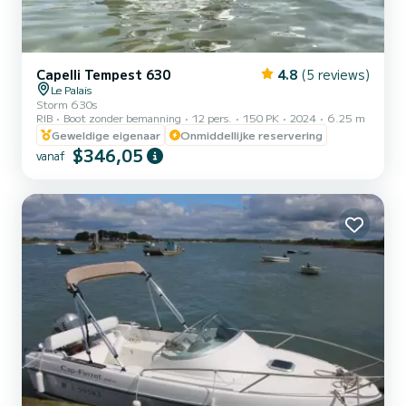
Capelli Tempest 630
4.8
(5 reviews)
Le Palais
Storm 630s
RIB
Boot zonder bemanning
12 pers.
150 PK
2024
6.25 m
Geweldige eigenaar
Onmiddellijke reservering
$346,05
vanaf