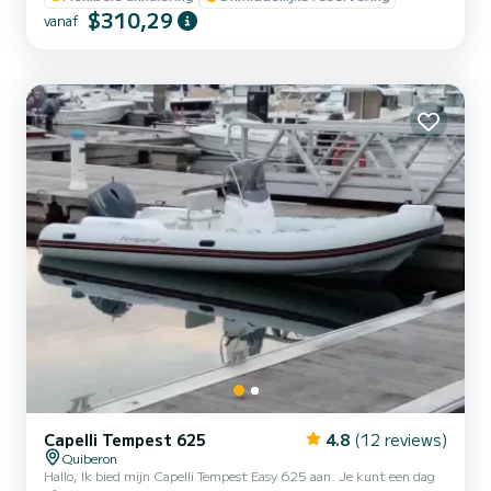
MOGELIJKE PROGRAMMA'S AFHANKELIJK VAN DE
$310,29
vanaf
OMSTANDIGHEDEN - Groix: Port-Tudy, Les Grands Sables, baaien
en kliffen - Baai van Lorient en Petite Mer de Gâvres - Ria d'Etel
voor een meer natuurlijke navigatie - Wake, opblaasbare band,
vissen! AAN BOORD...
Capelli Tempest 625
4.8
(12 reviews)
Quiberon
Hallo, Ik bied mijn Capelli Tempest Easy 625 aan. Je kunt een dag