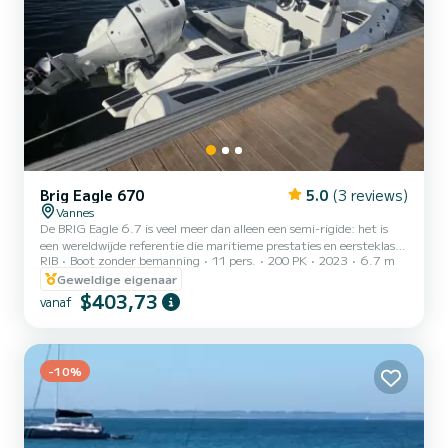
Brig Eagle 670
5.0
(3 reviews)
Vannes
De BRIG Eagle 6.7 is veel meer dan alleen een semi-rigide: het is
een wereldwijde referentie die maritieme prestaties en eersteklas
RIB
Boot zonder bemanning
11 pers.
200 PK
2023
6.7 m
comfort combineert. Ontworpen om verschillende
omstandigheden aan te kunnen terwijl het uitstekende stabiliteit
Geweldige eigenaar
biedt, is het de favoriete eenheid van onze vloot voor gezinnen en
$403,73
vanaf
iedereen die op zoek is naar een zekere standing. De 200 pk motor
zorgt voor een snelle acceleratie en is ideaal voor getrokken
watersporten. ù Waarom kiezen voor de BRIG Eagle 6.7? Superi...
-10%