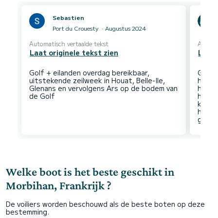
Sebastien
Port du Crouesty
Augustus 2024
Automatisch vertaalde tekst
Automa
Laat originele tekst zien
Laat 
Golf + eilanden overdag bereikbaar,
Groot
uitstekende zeilweek in Houat, Belle-Ile,
hebbe
Glenans en vervolgens Ars op de bodem van
het ei
het e
kunne
hadde
Welke boot is het beste geschikt in
Morbihan, Frankrijk ?
De voiliers worden beschouwd als de beste boten op deze
bestemming.