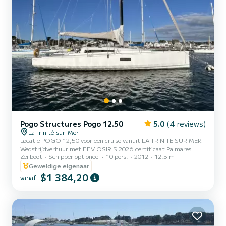
Pogo Structures Pogo 12.50
5.0
(4 reviews)
La Trinité-sur-Mer
Locatie POGO 12,50 voor een cruise vanuit LA TRINITE SUR MER
Wedstrijdverhuur met FFV OSIRIS 2026 certificaat Palmares
Zeilboot
Schipper optioneel
10 pers.
2012
12.5 m
2026: Eerste in real time tijdens de Tour de Belle ile 2026 Osiris A
Tweede tijdens Tour de Belle île 2026 in Osiris A in gecorrigeerde
Geweldige eigenaar
tijd. Beschikbaar voor de Armen Race 2027 en voor elke wedstrijd
$1 384,20
vanaf
Versie met zwaardkast ( TE 1,30/3 M) 2 tweepersoonshutten 6
slaapplaatsen 2 asymmetrische spinnakers met sok Gennaker
opgeslagen Alle comfort voor lange cruises, watergenerator.......