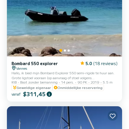
Bombard 550 explorer
5.0
(18 reviews)
Vannes
Hallo, ik bied mijn Bombard Explorer 550 semi-rigide te huur aan.
Grote ligstoel vooraan (op aanvraag of stoel volgens
RIB
Boot zonder bemanning
14 pers.
90 PK
2019
5.5 m
navigatieprogramma). Zeer zuinige Suzuki 90pk motor en
krachtig (ter informatie: de foto's van de boot met de oude Honda-
Geweldige eigenaar
Onmiddellijke reservering
motor van 50 pk zijn achtergelaten om het zonnebaden te
$311,45
vanaf
presenteren). Ideaal om te wandelen, vissen, waterskiën ***Bij
vertrek van Vannes (Kerino-hold) zonder toeslagen*** *** Vertrek
vanuit Larmor Baden voor een excursie naar Houat en Hoedic voor
een ext...