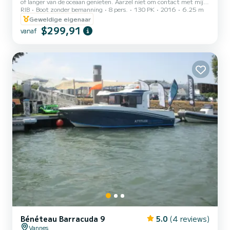
of langer van de oceaan genieten. Aarzel niet om contact met mij
RIB
Boot zonder bemanning
8 pers.
130 PK
2016
6.25 m
op te nemen via e-mail Samboat voor meer informatie.
Geweldige eigenaar
$299,91
vanaf
Bénéteau Barracuda 9
5.0
(4 reviews)
Vannes