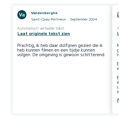
Vandenberghe
Saint-Quay-Portrieux
September 2024
Automatisch vertaalde tekst
Automa
Laat originele tekst zien
Laat 
Prachtig, ik heb daar dolfijnen gezien die ik
Mooi 
heb kunnen filmen en een tijdje kunnen
goed 
is sc
En aan
er di
Boven
water
uit ku
Meer