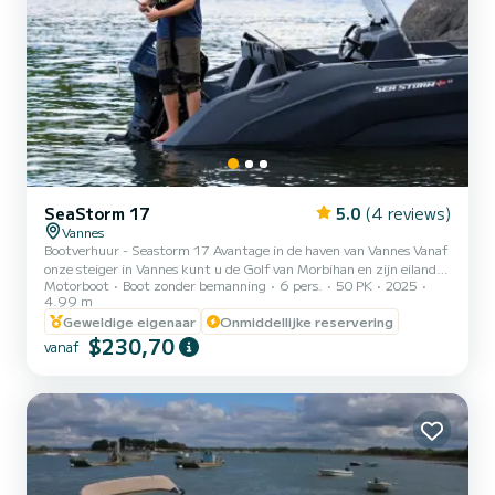
SeaStorm 17
5.0
(4 reviews)
Vannes
Bootverhuur - Seastorm 17 Avantage in de haven van Vannes Vanaf
onze steiger in Vannes kunt u de Golf van Morbihan en zijn eilanden
Motorboot
Boot zonder bemanning
6 pers.
50 PK
2025
ontdekken aan boord van een Seastorm 17 Avantage. Gemakkelijk
4.99 m
te hanteren en uitgerust met een 50 pk motor, deze compacte
Geweldige eigenaar
Onmiddellijke reservering
boot van 5 meter biedt plaats aan maximaal 6 personen. Aan boord
$230,70
geniet u van comfortabele bekleding. Wat navigatie betreft, de
vanaf
GPS/kaartplotter en de dieptemeter garanderen u veiligheid en
gemoedsrust gedurende uw hele tocht. Of u nu alleen o...