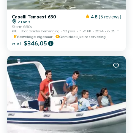
Capelli Tempest 630
4.8
(5 reviews)
Le Palais
Storm 630s
RIB
Boot zonder bemanning
12 pers.
150 PK
2024
6.25 m
Geweldige eigenaar
Onmiddellijke reservering
$346,05
vanaf