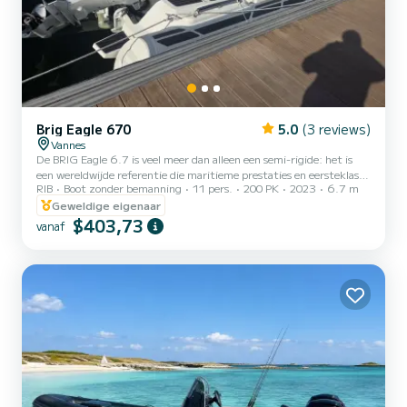
Brig Eagle 670
5.0
(3 reviews)
Vannes
De BRIG Eagle 6.7 is veel meer dan alleen een semi-rigide: het is
een wereldwijde referentie die maritieme prestaties en eersteklas
RIB
Boot zonder bemanning
11 pers.
200 PK
2023
6.7 m
comfort combineert. Ontworpen om verschillende
omstandigheden aan te kunnen terwijl het uitstekende stabiliteit
Geweldige eigenaar
biedt, is het de favoriete eenheid van onze vloot voor gezinnen en
$403,73
vanaf
iedereen die op zoek is naar een zekere standing. De 200 pk motor
zorgt voor een snelle acceleratie en is ideaal voor getrokken
watersporten. ù Waarom kiezen voor de BRIG Eagle 6.7? Superi...