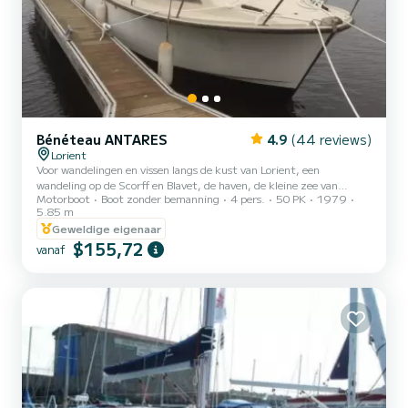
Bénéteau ANTARES
4.9
(44 reviews)
Lorient
Voor wandelingen en vissen langs de kust van Lorient, een
wandeling op de Scorff en Blavet, de haven, de kleine zee van
Motorboot
Boot zonder bemanning
4 pers.
50 PK
1979
Gâvres, het eiland Groix ... Dieptemeter (Garmin striker 5),
5.85 m
marifoon, USB-aansluiting, zwemtrap, stuurwiel en helmstok ...
Geweldige eigenaar
50 pk dieselmotor aan boord. (zijn snelheid is rustig 5/8 knopen
$155,72
ongeveer!)
vanaf