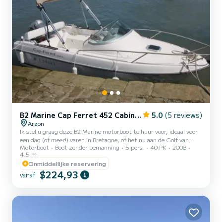
B2 Marine Cap Ferret 452 Cabin Cruiser
5.0
(5 reviews)
Arzon
Ik stel u graag deze B2 Marine motorboot te huur voor, ideaal voor
een dag (of meer!) varen in Bretagne, of het nu aan de Golf van
Motorboot
Boot zonder bemanning
5 pers.
40 PK
2008
Morbihan of de Atlantische Oceaan is. Geschikt om te vissen:
4.5 m
uitgerust met een GPS Echomap, om visbanken te lokaliseren, en
Onmiddellijke reservering
hengelhouders. Perfecte staat: recente, goed onderhouden boot,
$224,93
met beschikbare kinderreddingsvesten. Op de trailer wordt de
vanaf
boot te water gelaten volgens de behoeften. Comfort aan boord:
mogelijkheid om alleen of met z'n tweeën aan boord t...