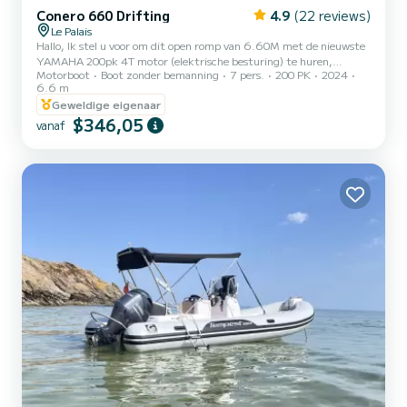
Conero 660 Drifting
4.9
(22 reviews)
Le Palais
Hallo, Ik stel u voor om dit open romp van 6.60M met de nieuwste
YAMAHA 200pk 4T motor (elektrische besturing) te huren,
Motorboot
Boot zonder bemanning
7 pers.
200 PK
2024
vertrekkend vanuit de haven van Le Palais. Dit schip uit 2024 is
6.6 m
perfect voor dagtochten op zee met familie of vrienden, het kan
Geweldige eigenaar
comfortabel tot 7 personen aan boord verwelkomen. De boot is ook
$346,05
volledig uitgerust voor vissen en onderwaterjacht (Garmin 3D 12
vanaf
inch dieptemeter/GPS met kaarten, VHF-radio, waspomp,
audiosysteem, 8 hengelhouders, achterplatforms met ladder...),
d...