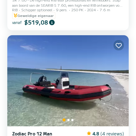
aan boord van de SEARIB S 7.60, een high-end RIB ontworpen voor
RIB
Schipper optioneel
9 pers.
250 PK
2024
7.6 m
zeeprofessionals en liefhebbers van varen en vissen. Met zijn 7,60
meter lengte combineert deze boot prestaties, robuustheid en
Geweldige eigenaar
comfort voor onvergetelijke zee-uitstapjes. Optionele schipper
$519,08
vanaf
beschikbaar! Plezier, compromisloze prestaties op het gebied van
veiligheid, ergonomie en uitzonderlijke zeevaarteigenschappen
staan op het programma! Aangedreven door een Suzu...
Zodiac Pro 12 Man
4.8
(4 reviews)