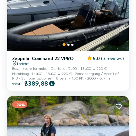
Zeppelin Command 22 VPRO
5.0
(3 reviews)
Lorient
Beschikbare formules • Ochtend: 9u00 - 13u00 → 220 € •
Namiddag: 14u00 - 18u00 → 220 € • Zonsondergang / Aperitief op
RIB
Schipper optioneel
9 pers.
150 PK
2000
6.7 m
zee: 19u00 - 22u00 → 180 € • Volledige dag: vrij vanaf 6u tot 23u
$389,88
vanaf
→ 350 € De tijden kunnen worden aangepast afhankelijk van het
weer en beschikbaarheid. Stuur me een bericht voordat je boekt,
zodat ik het gewenste tijdvak kan bevestigen. Huur een Zeplin V22
Pro - De zeiltocht op zee vanuit Lorient! Zin in een onvergetelijke
dag op het water? Stap aan boord van mijn semi-rig...
-20%