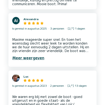
vriendelijk, kundig en prettig om mee te
Alexandra
Is gereisd in augustus 2025
3 personen
[2,*] 1 dagen
Maxime reageerde super snel. En toen het
woensdag slecht weer leek te worden konden
we de huur eenvoudig 2 dagen uitstellen. Hij en
zijn vriendin zijn zeer vriendelijk. De boot was
prima en bracht ons overal waar we heen wilden.
Meer weergeven
Bijzonder om een keer in zo’n getijden gebied te
Luc
Is gereisd in augustus 2023
2 personen
[2,*] 13 dagen
We waren erg blij met zowel de boot -goed
uitgerust en in goede staat- als de