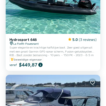
Hydrosport 646
5.0
(3 reviews)
La Forêt-Fouesnant
Super elegante en krachtige halfstijve boot. Zeer goed uitgerust
met een groot Garmin GPS-sonar scherm, Fusion-geluidssysteem
RIB
Boot zonder bemanning
10 pers.
150 PK
2023
6.5 m
en een zonnedek. Ideaal om de dag door te brengen bij de Glénan-
eilanden vertrekkende vanuit Port-La-Forêt
Geweldige eigenaar
$449,87
vanaf