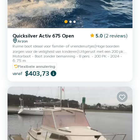
Quicksilver Activ 675 Open
5.0
(2 reviews)
Arzon
Ruime boot ideaal voor familie- of vriendenuitjes|Hoge boorden
zorgen voor de veiligheid van kinderen|Uitgerust met een 200 pk
Motorboot
Boot zonder bemanning
8 pers.
200 PK
2024
motor, elektrische bediening en automatische trim|Cabine met
6.75 m
chemisch toilet|Bimini-top voor bescherming tegen de hitte
Flexibele annulering
$403,73
vanaf