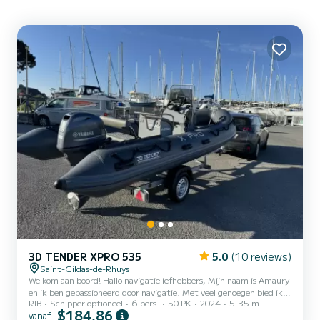
3D TENDER XPRO 535
5.0
(10 reviews)
Saint-Gildas-de-Rhuys
Welkom aan boord! Hallo navigatieliefhebbers, Mijn naam is Amaury
en ik ben gepassioneerd door navigatie. Met veel genoegen bied ik u
RIB
Schipper optioneel
6 pers.
50 PK
2024
5.35 m
de verhuur aan van mijn semi-rigide boot 3D TENDER XPRO 535.
$184,86
vanaf
Deze is nieuw vanaf het jaar 2024 (juni). Dit is een boot die zeer