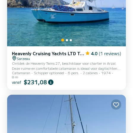
Heavenly Cruising Yachts LTD Twins 27
4.0
(1 reviews)
Sarzeau
Ontdek de Heavenly Twins 27, beschikbaar voor charter in Arzal.
Deze ruime en comfortabele catamaran is ideaal voor dagtochten
Catamaran
Schipper optioneel
6 pers.
2 cabines
1974
en biedt een stabiele en plezierige zeilervaring, perfect voor het
8 m
verkennen van de wateren van de regio. De Heavenly Twins 27 valt
$231,08
vanaf
op door zijn veelzijdige design en comfort. Met zijn twee rompen
biedt het een grote stabiliteit op zee, zelfs bij ruw weer. Aan boord
vindt u een royale leefruimte met comfortabele stoelen en een tafel
om buiten te dineren. Het voordek is u...