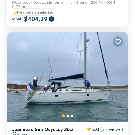
Motorboot
Boot zonder bemanning
8 pers.
200 PK
2024
motor, elektrische bediening en automatische trim|Cabine met
6.75 m
chemisch toilet|Bimini-top voor bescherming tegen de hitte
Flexibele annulering
$404,39
vanaf
Jeanneau Sun Odyssey 36.2
5.0
(3 reviews)
Arzon