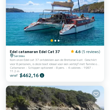
Edel catamaran Edel Cat 37
4.6
(5 reviews)
Sarzeau
Kom onze Edel cat 37 ontdekken aan de Bretonse kust. Geschikt
voor 8 personen, is deze boot ideaal voor een verblijf met familie of
Catamaran
Schipper optioneel
8 pers.
4 cabines
1987
vrienden
11.2 m
$462,16
vanaf