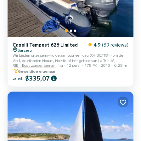
Capelli Tempest 626 Limited
4.9
(39 reviews)
Sarzeau
Wij bieden onze semi-rigide aan voor een dag (9H30/18H) om de
Golf, de eilanden Houat, Hoedic of het gebied van La Trinité,
RIB
Boot zonder bemanning
12 pers.
175 PK
2013
6.25 m
Carnac te ontdekken. Wij zullen u adviseren over de plaatsen die u
kunt ontdekken in onze prachtige regio. Onze boot is zeer
Geweldige eigenaar
comfortabel voor familie-uitjes: veel opbergruimte, een groot
$335,07
vanaf
voordek en andere zitplaatsen, 2 tafels, zwemtrap... Wij stellen
ook alles ter beschikking voor uw veiligheid: reddingsvesten voor
kinderen en volwassenen, GPS-sonar met automatische gele...