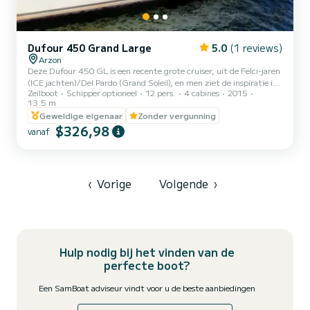
Dufour 450 Grand Large
5.0
(1 reviews)
Arzon
Deze Dufour 450 GL is een recente grote cruiser, uit de Felci-jaren
(ICE jachten)/Del Pardo (Grand Soleil), en men ziet de inspiratie in
Zeilboot
Schipper optioneel
12 pers.
4 cabines
2015
zijn lijnen met zijn lage dak en zijn strakke stijl. Het is afgeleid van
13.5 m
de 445 GL, zelf afkomstig van de 455 GL, neven van de Dufour
Geweldige eigenaar
Zonder vergunning
44 en 45. De slanke tuigage en kiel, evenals het redelijke natte
$326,98
oppervlak, zorgen voor verrassende zeilprestaties voor zo'n grote
vanaf
cruiser. De Gennaker en asymmetrische spi maken het mogelijk om
te blijven zeilen bij licht weer....
‹
Vorige
Volgende
›
Hulp nodig bij het vinden van de
perfecte boot?
Een SamBoat adviseur vindt voor u de beste aanbiedingen