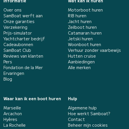
Informatie
Wat kan ik huren
Over ons
Motorboot huren
SamBoat werft aan
RIB huren
Onze garanties
Jacht huren
Verzekering
Zeilboot huren
Prijs-simulator
Catamaran huren
Yachtcharter bedrijf
Jetski huren
Cadeaubonnen
Woonboot huren
SamBoat Club
Verhuur zonder vaarbewijs
Reviews van klanten
Hutten cruise
Pers
Aanbiedingen
Fondation de la Mer
Alle merken
Ervaringen
Blog
Waar kan ik een boot huren
Hulp
Marseille
Algemene hulp
Arcachon
Hoe werkt Samboat?
Hyères
Contact
La Rochelle
Beheer mijn cookies