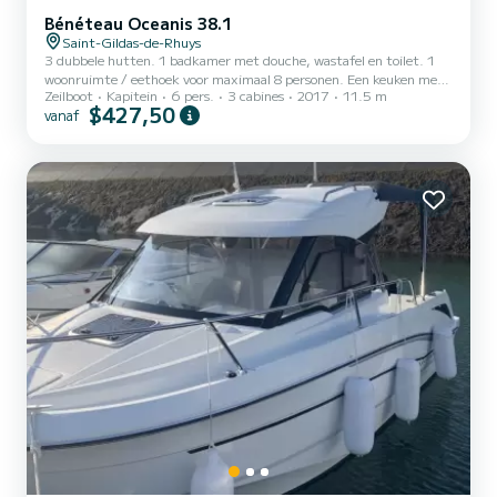
Bénéteau Oceanis 38.1
Saint-Gildas-de-Rhuys
3 dubbele hutten. 1 badkamer met douche, wastafel en toilet. 1
woonruimte / eethoek voor maximaal 8 personen. Een keuken met
Zeilboot
Kapitein
6 pers.
3 cabines
2017
11.5 m
gasfornuis, oven, koelkast, waterkoker, servies en bestek. Cockpit
$427,50
vanaf
(achterdek), open ruimte waar u kunt lunchen en tijd doorbrengen.
Het schip is uitgerust met een bimini en cabrioletkap, dekdouche,
visuitrusting en bijboot om aan land te gaan. Grootzeil, genua,
Gennaker op een furler, Solent op een afneembare stag.
Boegschroef en verwarming aan boord.