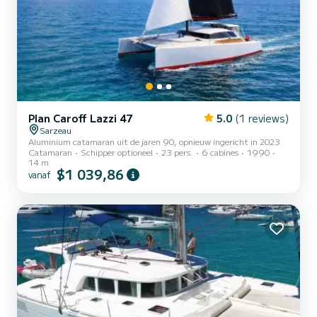
Plan Caroff Lazzi 47
5.0
(1 reviews)
Sarzeau
Aluminium catamaran uit de jaren 90, opnieuw ingericht in 2023
Catamaran
Schipper optioneel
23 pers.
6 cabines
1990
14 m
$1 039,86
vanaf