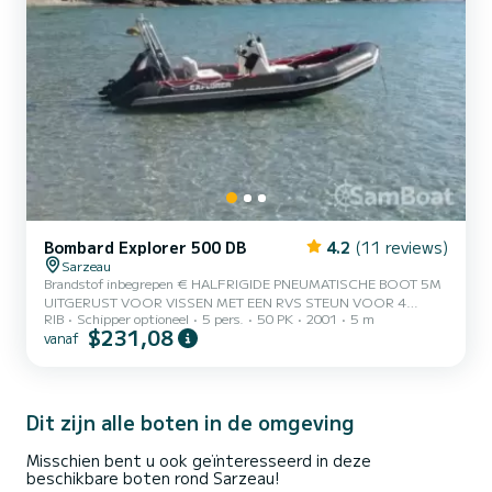
Bombard Explorer 500 DB
4.2
(11 reviews)
Sarzeau
Brandstof inbegrepen € HALFRIGIDE PNEUMATISCHE BOOT 5M
UITGERUST VOOR VISSEN MET EEN RVS STEUN VOOR 4
RIB
Schipper optioneel
5 pers.
50 PK
2001
5 m
HENGELS. IDEAAL VOOR EEN FAMILIE-UITSTAP,
$231,08
vanaf
ONTSPANNING OF EEN SPORTIEF UITJE LANGS DE KUST.
Dit zijn alle boten in de omgeving
Misschien bent u ook geïnteresseerd in deze
beschikbare boten rond Sarzeau!