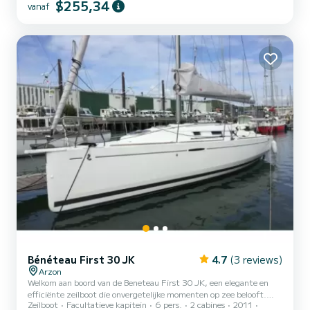
$255,34
vanaf
prachtige wandelingen met familie of vrienden. Het heeft 3
tweepersoonshutten (met ‘echte’ op maat gemaakte matrassen:
een pluspunt!) en in totaal 8 bedden. De salon is zeer ruim en licht:
iedereen kan er gezellig samen eten dankzij de keuk...
Bénéteau First 30 JK
4.7
(3 reviews)
Arzon
Welkom aan boord van de Beneteau First 30 JK, een elegante en
efficiënte zeilboot die onvergetelijke momenten op zee belooft.
Zeilboot
Facultatieve kapitein
6 pers.
2 cabines
2011
Met een capaciteit voor 6 personen biedt deze boot royale ruimte