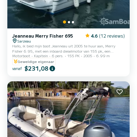
Jeanneau Merry Fisher 695
4.6
(12 reviews)
Sarzeau
Hallo, ik bied mijn boot Jeanneau uit 2005 te huur aan, Merry
Fisher 6.95, met een inboard dieselmotor van 155 pk, een
Motorboot
Kapitein
6 pers.
155 PK
2005
6.99 m
brandstoftank van 130 liter, kustnavigatie-uitrusting. De boot is
uitgerust met een elektrische ankerlier, GPS-sonar, maritiem toilet
Geweldige eigenaar
met deur. Vertrek vanuit de haven van Saint Jacques (56), waar u
$231,08
vanaf
kunt varen naar Belle Île en Mer, Houât, Hoedic, Golfe du Morbihan.
U kunt vissen, duiken, enz. Beoefenen. Verhuur van vismateriaal
mogelijk. Ik ben aan boord om u vertrouwen te geve...