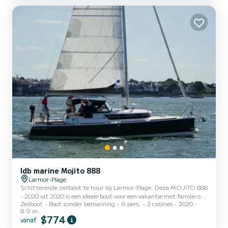
Plage Aarzel niet om ons te contacteren voor eventuele vragen
vraag een offerte aan, u wordt begeleid door een SamBoat-ex...
Idb marine Mojito 888
Larmor-Plage
Schitterende zeilboot te huur bij Larmor-Plage. Deze MOJITO 888
- 2020 uit 2020 is een ideale boot voor een vakantie met familie of
Zeilboot
Boot zonder bemanning
6 pers.
2 cabines
2020
vrienden. De boot heeft 2 comfortabele hutten en een
8.9 m
bootcapaciteit van 6 personen. Met een totale lengte van 9 meter
$774
vanaf
is hij uw beste bondgenoot voor een buitengewone vakantie op het