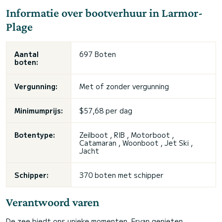
Informatie over bootverhuur in Larmor-
Plage
Aantal
697 Boten
boten:
Vergunning:
Met of zonder vergunning
Minimumprijs:
$57,68 per dag
Botentype:
Zeilboot , RIB , Motorboot ,
Catamaran , Woonboot , Jet Ski ,
Jacht
Schipper:
370 boten met schipper
Verantwoord varen
De zee biedt ons unieke momenten. Ervan genieten