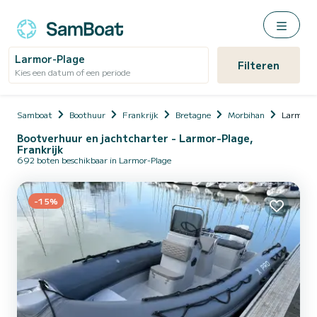
Larmor-Plage
Filteren
Kies een datum of een periode
Samboat
Boothuur
Frankrijk
Bretagne
Morbihan
Larmor-P
Bootverhuur en jachtcharter - Larmor-Plage,
Frankrijk
692 boten beschikbaar in Larmor-Plage
-15%