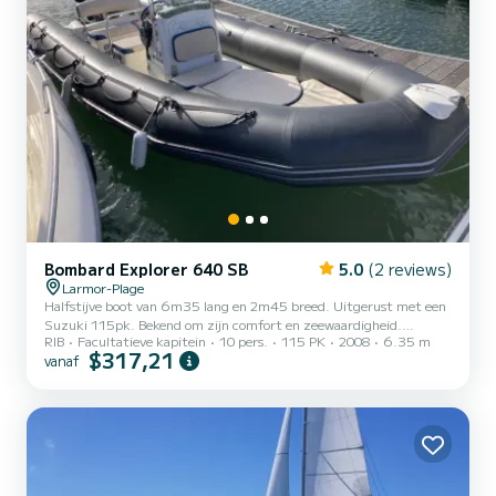
Bombard Explorer 640 SB
5.0
(2 reviews)
Larmor-Plage
Halfstijve boot van 6m35 lang en 2m45 breed. Uitgerust met een
Suzuki 115pk. Bekend om zijn comfort en zeewaardigheid.
RIB
Facultatieve kapitein
10 pers.
115 PK
2008
6.35 m
(Extreem veilig) Ideaal voor dagtochten (halve dag mogelijk).
$317,21
vanaf
Uitgerust voor plezier en veiligheid: - Zonnedek voor - Skimast -
Dieptemeter / GPS - Voorste tafel - Vaste marifoon - Achterbank -
Zwemtrap - Brandstoftank van 85 liter - Handanker -
Navigatielicht - Dekzeil / zonnetent (optioneel) - Opblaasbare ring
+ reddingsvest (optioneel) - Kinderreddingsvest (optioneel) E...