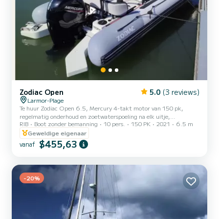
Zodiac Open
5.0
(3 reviews)
Larmor-Plage
Te huur Zodiac Open 6.5, Mercury 4-takt motor van 150 pk,
regelmatig onderhoud en zoetwaterspoeling na elk uitje,
RIB
Boot zonder bemanning
10 pers.
150 PK
2021
6.5 m
onberispelijke staat, slechts 2e vaarseizoen (50 uur). Krachtige en
zeer manoeuvreerbare boot met hydraulische besturing en zeer
Geweldige eigenaar
goed voorzien van alle comfort: 2-zits bolster pilotenstoel met
$455,63
vanaf
rugleuning, 4-zits achterbank met rugleuning, beugelkussen,
zwemplateau met zwemtrap, rolbeugel met skimast, grote iglo-
koeler van 54 liter, elektrische pomp, navigatieverlichting, grote
opber...
-20%