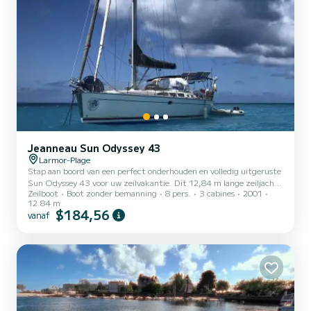
Jeanneau Sun Odyssey 43
Larmor-Plage
Stap aan boord van een perfect onderhouden en volledig uitgeruste
Sun Odyssey 43 voor uw zeilvakantie. Dit 12,84 m lange zeiljacht
Zeilboot
Boot zonder bemanning
8 pers.
3 cabines
2001
biedt alle comfort voor een familie- of vriendenvakantie: - 3
12.84 m
tweepersoonshutten - 2 badkamers - Ruime en gezellige salon -
$184,56
vanaf
Webasto verwarming - Highfield bijboot met motor - Automatische
piloot, radar, AIS, volledige Raymarine elektronica - Zeer groot
zelfvoorzienend vermogen dankzij 400 W zonnepanelen Recent
zeilpakket (Grootzeil en Genua 2025), zeewaardig, pres...