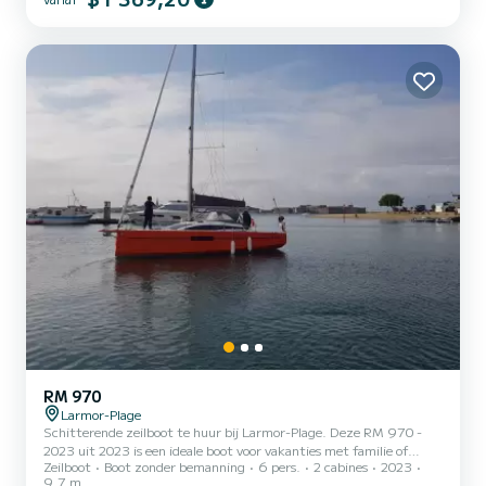
een totale lengte van 12 meter is het uw beste bondgenoot voor
een buitengewone vakantie op het water in de omgeving van
Larmor-Plage Voor uw comfort beschikt Virgo over 1 toilet met
douche Wij nodigen u uit om rechtstreeks via het platform...
RM 970
Larmor-Plage
Schitterende zeilboot te huur bij Larmor-Plage. Deze RM 970 -
2023 uit 2023 is een ideale boot voor vakanties met familie of
Zeilboot
Boot zonder bemanning
6 pers.
2 cabines
2023
vrienden. De boot heeft 2 comfortabele hutten en een
9.7 m