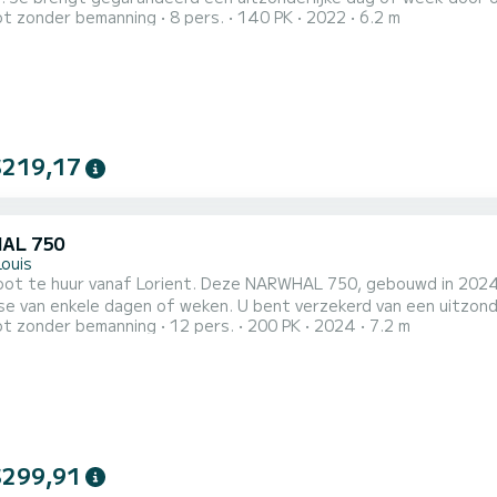
t zonder bemanning
8 pers.
140 PK
2022
6.2 m
 het Samboat-platform. Een
-adviseur beantwoordt uw vragen en biedt u onze beste tariev
$219,17
AL 750
Louis
ot te huur vanaf Lorient. Deze NARWHAL 750, gebouwd in 2024, 
se van enkele dagen of weken. U bent verzekerd van een uitzonde
t zonder bemanning
12 pers.
200 PK
2024
7.2 m
it van het schip is personen. Wij nodigen u uit om rechtstreeks 
$299,91