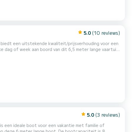
5.0
(10 reviews)
 biedt een uitstekende kwaliteit/prijsverhouding voor een
ke dag of week aan boord van dit 6,5 meter lange vaartuig.
turen op SamBoat!
5.0
(3 reviews)
is een ideale boot voor een vakantie met familie of
op deze 6 meter lange boot. De bootcapaciteit is 8