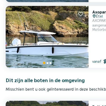
Axopar
Étel
AXOPAR 29 SUN TOP - 400 PK V
aangename besturing Uitrusting : • 400 pk Mercu
Motorb
Dubbele zonnedek (
vanaf
Dit zijn alle boten in de omgeving
Misschien bent u ook geïnteresseerd in deze beschikb