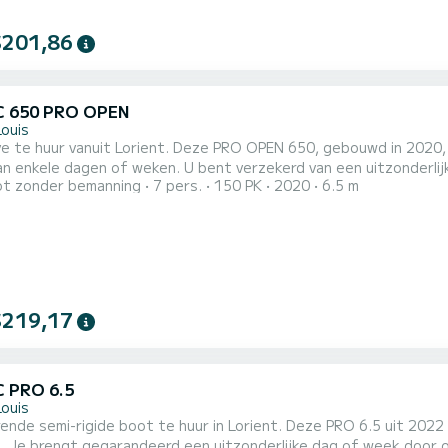
$201,86
C 650 PRO OPEN
Louis
ve te huur vanuit Lorient. Deze PRO OPEN 650, gebouwd in 2020,
an enkele dagen of weken. U bent verzekerd van een uitzonderlij
t zonder bemanning
7 pers.
150 PK
2020
6.5 m
iteit is 6 personen. U kunt uw reserveringsaanvraag naar ons s
$219,17
 PRO 6.5
Louis
ende semi-rigide boot te huur in Lorient. Deze PRO 6.5 uit 2022 
. Je brengt gegarandeerd een uitzonderlijke dag of week door 