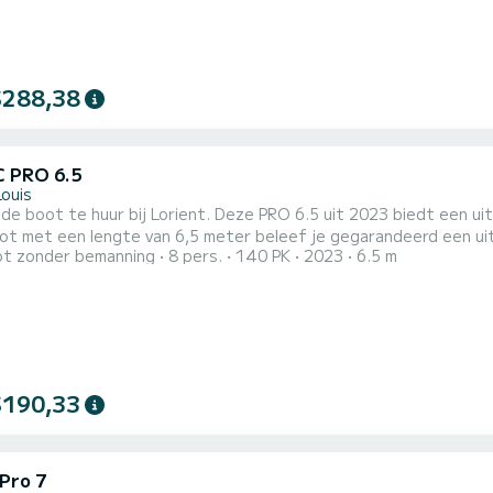
$288,38
 PRO 6.5
Louis
ide boot te huur bij Lorient. Deze PRO 6.5 uit 2023 biedt een ui
t met een lengte van 6,5 meter beleef je gegarandeerd een uitz
t zonder bemanning
8 pers.
140 PK
2023
6.5 m
u terug met onze beste
len.
$190,33
 Pro 7