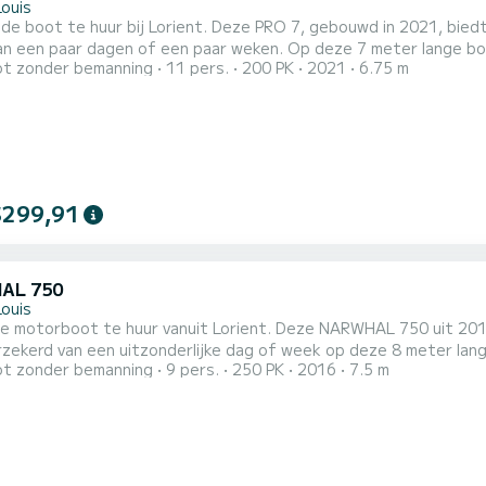
Louis
ide boot te huur bij Lorient. Deze PRO 7, gebouwd in 2021, bied
van een paar dagen of een paar weken. Op deze 7 meter lange bo
t zonder bemanning
11 pers.
200 PK
2021
6.75 m
s 11 personen. Aarzel niet om contact met ons op te nemen voor elke offerteaanvraag, u wordt begeleid
n SamBoat-expert in uw vakantieproject.
$299,91
AL 750
Louis
e motorboot te huur vanuit Lorient. Deze NARWHAL 750 uit 2016 
zekerd van een uitzonderlijke dag of week op deze 8 meter lang
t zonder bemanning
9 pers.
250 PK
2016
7.5 m
ringsaanvraag naar ons sturen op SamBoat!