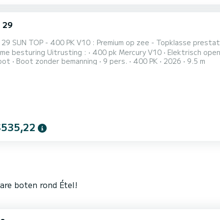
 29
10 : Premium op zee - Topklasse prestaties & comfort Stabiele en veilige navigatie / Precieze en
ry V10 • Elektrisch openend Sun Top • Ruime cockpit met tafel en verstelbaar •
oot
Boot zonder bemanning
9 pers.
400 PK
2026
9.5 m
voor + achter) • Zwemtrap • Koelkast • Spoelbak en cockpitdouche • Clarion audiosysteem • Elektrisch ankerlier •
Boegschroef • Simrad elektronica (G
$535,22
are boten rond Étel!