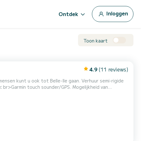
Inloggen
Ontdek
Toon kaart
4.9
(11 reviews)
ensen kunt u ook tot Belle-Ile gaan. Verhuur semi-rigide
< br>Garmin touch sounder/GPS. Mogelijkheid van
s. Vertrek vanuit de haven van Etel.