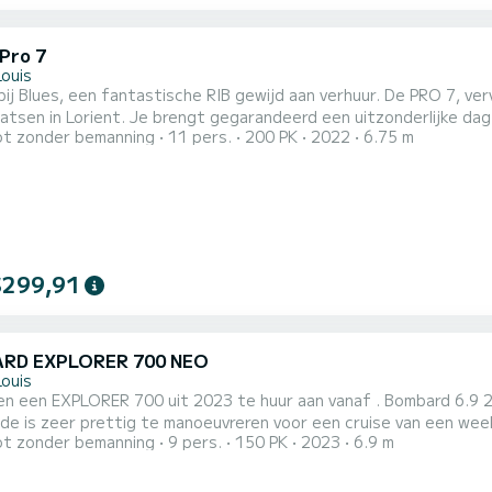
 Pro 7
Louis
ij Blues, een fantastische RIB gewijd aan verhuur. De PRO 7, ve
atsen in Lorient. Je brengt gegarandeerd een uitzonderlijke d
t zonder bemanning
11 pers.
200 PK
2022
6.75 m
Als u vragen heeft over de boot of de huurvoorwaarden, kunt u een bericht sturen via het
-platform. Een SamBoat-adviseur beantwoordt uw vragen en bie
$299,91
RD EXPLORER 700 NEO
Louis
en een EXPLORER 700 uit 2023 te huur aan vanaf . Bombard 6.9 20
ide is zeer prettig te manoeuvreren voor een cruise van een wee
t zonder bemanning
9 pers.
150 PK
2023
6.9 m
week door op deze 7 meter lange boot. De bootcapaciteit is 8 