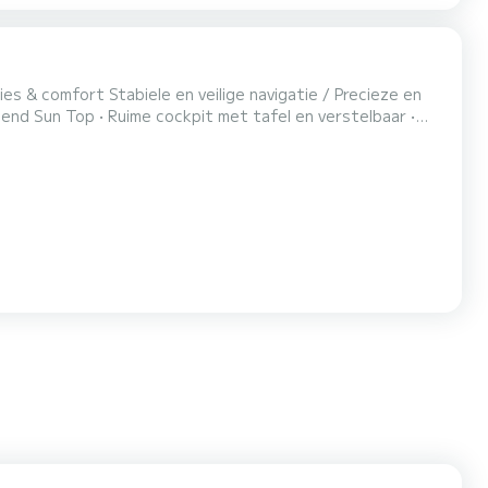
PS, dieptemeter) CAPACITEIT: Perfect voor 6 tot 8 personen / Volledige...