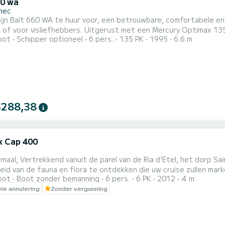
60 wa
inec
mijn Balt 660 WA te huur voor, een betrouwbare, comfortabele en v
 Uitgerust met een Mercury Optimax 135 pk, biedt het een uitstekende balans tussen prestaties,
oot
Schipper optioneel
6 pers.
135 PK
1995
6.6 m
bel varen en brandstofverbruik. De boot heeft een kleine cabin
comfortabele zitplaatsen. Vertrekkende vanuit de haven van
$288,38
ex Cap 400
nt Cado, gaat u aan boord van de "Pas Que Beau" om de
 van de fauna en flora te ontdekken die uw cruise zullen markeren op deze bewaa
oot
Boot zonder bemanning
6 pers.
6 PK
2012
4 m
bediening en vereist geen vergunning of bijzondere maritieme v
ele annulering
Zonder vergunning
p elk moment van het getij. Maar de opstaplocaties verschillen af