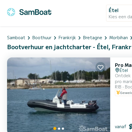
Étel
Kies een d
Samboat
Boothuur
Frankrijk
Bretagne
Morbihan
Bootverhuur en jachtcharter - Étel, Frankr
Pro M
Étel
Ontdek d
pro mar
RIB
Boo
gesleept
Geweld
vanaf