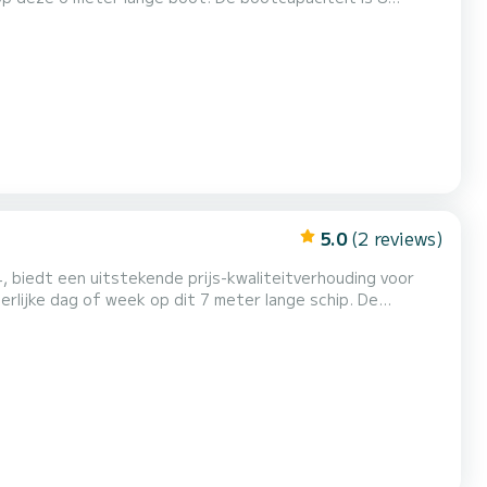
en.
5.0
(2 reviews)
biedt een uitstekende prijs-kwaliteitverhouding voor
rlijke dag of week op dit 7 meter lange schip. De
een verzoek bij ons in te dienen op het platform