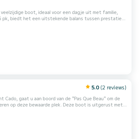
eelzijdige boot, ideaal voor een dagje uit met familie,
e, veel opbergruimte, een fishfinder en meerdere
 Magouër (Plouhinec - Ria d'Étel), kunt u de prachtige Ria d'Étel...
5.0
(2 reviews)
rde plek. Deze boot is uitgerust met
aardigheden. Beginners zijn daarom welkom! Vertrek vindt
hankelijk van het tijdstip van de dag, dus...