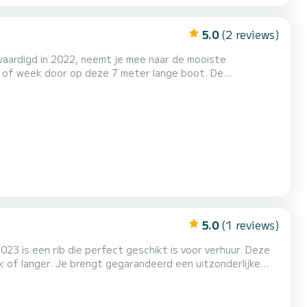
5.0
(2 reviews)
rvaardigd in 2022, neemt je mee naar de mooiste
ag of week door op deze 7 meter lange boot. De
dt u onze beste tarieven.
5.0
(1 reviews)
23 is een rib die perfect geschikt is voor verhuur. Deze
k of langer. Je brengt gegarandeerd een uitzonderlijke
personen.