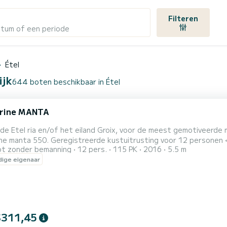
Filteren
atum of een periode
Étel
ijk
644 boten beschikbaar in Étel
arine MANTA
e Etel ria en/of het eiland Groix, voor de meest gemotiveerde m
ine manta 550. Geregistreerde kustuitrusting voor 12 personen 
t zonder bemanning
12 pers.
115 PK
2016
5.5 m
e boei of waterski als optie. 115 pk motor suzuki. Hengelhouder
ige eigenaar
$311,45