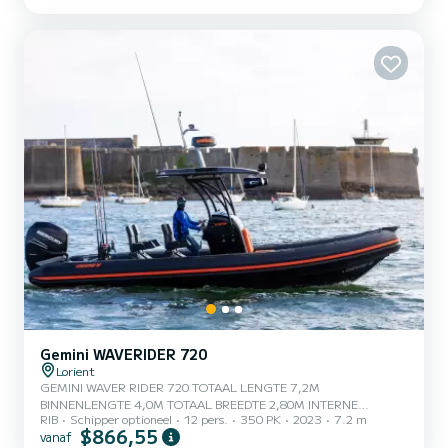
set zeilen North Sails (grootzeil, fok, genua, licht weer spinnaker,
zwaar weer spinnaker) - B&G elektronica - boord-PC met Adrena
Gemini WAVERIDER 720
Lorient
GEMINI WAVER RIDER 720 TOTAAL LENGTE 7,2M
BINNENLENGTE 4,0M TOTAAL BREEDTE 2,80M INTERNE
RIB
Schipper optioneel
12 pers.
350 PK
2023
7.2 m
BREEDTE 1,70M BUISDIAMETER 57CM LEG GEWICHT 820
$866,55
vanaf
KGMAXIMUMGEWICHT 2.280 KG MAXIMUM PERSONEN 12