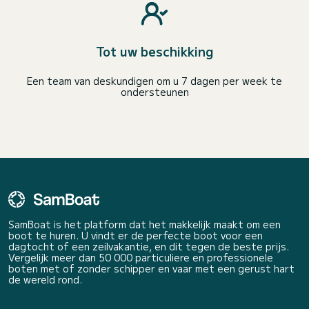
Tot uw beschikking
Een team van deskundigen om u 7 dagen per week te
ondersteunen
SamBoat is het platform dat het makkelijk maakt om een
boot te huren. U vindt er de perfecte boot voor een
dagtocht of een zeilvakantie, en dit tegen de beste prijs.
Vergelijk meer dan 50 000 particuliere en professionele
boten met of zonder schipper en vaar met een gerust hart
de wereld rond.