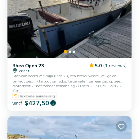
Rhea Open 23
5.0
(1 reviews)
Lorient
Stap aan boord van mijn Rhea 23, een betrouwbare, veilige en
perfect geschikte boot om volop te genieten van een dag op zee
Motorboot
Boot zonder bemanning
8 pers.
150 PK
2012
vanuit Lorient (droge haven van La Base). Als eigenaar sinds 2017,
7 m
bied ik een goed onderhouden boot aan, uitgerust voor
Flexibele annulering
comfortabele en veilige navigatie. Ideaal voor een uitje met
$427,50
vrienden of familie, hij is goedgekeurd voor 8 personen, maar biedt
vanaf
optimaal comfort voor 6 personen aan boord. Uitrusting aan boord:
- Volledige veiligheidsuitrusting (volwassen en kinderredd...