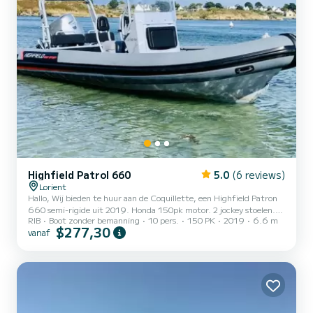
Highfield Patrol 660
5.0
(6 reviews)
Lorient
Hallo, Wij bieden te huur aan de Coquillette, een Highfield Patron
660 semi-rigide uit 2019. Honda 150pk motor. 2 jockey stoelen.
RIB
Boot zonder bemanning
10 pers.
150 PK
2019
6.6 m
Voor- en achterbanken. Teak EVA afwerking Maximaal aantal
$277,30
vanaf
personen (voor verhuur): 8 (hoewel het is goedgekeurd voor 12
personen) Hypalon drijvers (ideaal voor warm weer) Roll bar
Navigatielichten en bilgepomp Kinderreddingsvest beschikbaar
Vertrek/aankomst bij de droge haven van Lorient Ideaal voor een
dagtocht naar Groix of om de omgeving van Lorient te verken...