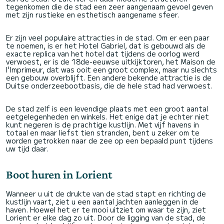
tegenkomen die de stad een zeer aangenaam gevoel geven
met zijn rustieke en esthetisch aangename sfeer.
Er zijn veel populaire attracties in de stad. Om er een paar
te noemen, is er het Hotel Gabriel, dat is gebouwd als de
exacte replica van het hotel dat tijdens de oorlog werd
verwoest, er is de 18de-eeuwse uitkijktoren, het Maison de
l'Imprimeur, dat was ooit een groot complex, maar nu slechts
een gebouw overblijft. Een andere bekende attractie is de
Duitse onderzeebootbasis, die de hele stad had verwoest.
De stad zelf is een levendige plaats met een groot aantal
eetgelegenheden en winkels. Het enige dat je echter niet
kunt negeren is de prachtige kustlijn. Met vijf havens in
totaal en maar liefst tien stranden, bent u zeker om te
worden getrokken naar de zee op een bepaald punt tijdens
uw tijd daar.
Boot huren in Lorient
Wanneer u uit de drukte van de stad stapt en richting de
kustlijn vaart, ziet u een aantal jachten aanleggen in de
haven. Hoewel het er te mooi uitziet om waar te zijn, ziet
Lorient er elke dag zo uit. Door de ligging van de stad, de