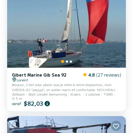
Gibert Marine Gib Sea 92
4.8
(27 reviews)
Lorient
Bonjour, C'est avec plaisir que je mets à votre disposition, mon
GIBSEA 92 "papyjo", un voilier marin et confortable. NOUVEAU
Zeilboot
Boot zonder bemanning
8 pers.
2 cabines
1986
2021: Sellerie neuve. Mât et gréement dormant et courant neufs,
9.5 m
Enrouleur neuf, feux de navigation et mouillage LED, projecteur
$82,03
vanaf
LED plage avant. Nouveauté 2022: 2 Batteries de services de 95 A
chacune de type GEL. Batterie moteur 70 A changée. Table de
cokpit entièrement refaite. 2 filières supérieures changées sur
chaque bord. Nouveauté 2023 : 2 bloqueurs de driss...