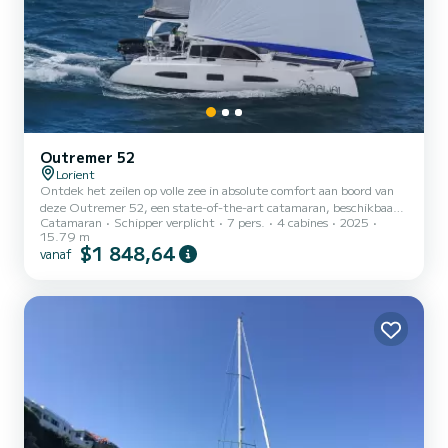
Outremer 52
Lorient
Ontdek het zeilen op volle zee in absolute comfort aan boord van
deze Outremer 52, een state-of-the-art catamaran, beschikbaar
Catamaran
Schipper verplicht
7 pers.
4 cabines
2025
vanuit Lorient met professionele schipper. Sterke punten : -
15.79 m
Prestatiegerichte en zeevarende catamaran, ideaal voor liefhebbers
$1 848,64
vanaf
van sensaties en lange cruises - 3 ruime tweepersoonshutten +
schippershut - Licht interieur, volledig uitgeruste keuken, veel
opbergruimte - Premium uitrusting: watermaker, zonnepanelen,
bijboot met buitenboordmotor, paddle, Bluetooth-geluids...