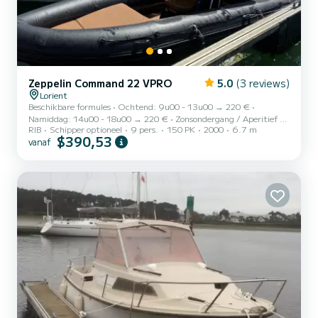
Zeppelin Command 22 VPRO
5.0
(3 reviews)
Lorient
Beschikbare formules • Ochtend: 9u00 - 13u00 → 220 € •
Namiddag: 14u00 - 18u00 → 220 € • Zonsondergang / Aperitief op
RIB
Schipper optioneel
9 pers.
150 PK
2000
6.7 m
zee: 19u00 - 22u00 → 180 € • Volledige dag: vrij vanaf 6u tot 23u
$390,53
vanaf
→ 350 € De tijden kunnen worden aangepast afhankelijk van het
weer en beschikbaarheid. Stuur me een bericht voordat je boekt,
zodat ik het gewenste tijdvak kan bevestigen. Huur een Zeplin V22
Pro - De zeiltocht op zee vanuit Lorient! Zin in een onvergetelijke
dag op het water? Stap aan boord van mijn semi-rig...