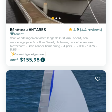
Bénéteau ANTARES
4.9
(44 reviews)
Lorient
Voor wandelingen en vissen langs de kust van Lorient, een
wandeling op de Scorff en Blavet, de haven, de kleine zee van
Motorboot
Boot zonder bemanning
4 pers.
50 PK
1979
Gâvres, het eiland Groix ... Dieptemeter (Garmin striker 5),
5.85 m
marifoon, USB-aansluiting, zwemtrap, stuurwiel en helmstok ...
Geweldige eigenaar
50 pk dieselmotor aan boord. (zijn snelheid is rustig 5/8 knopen
$155,98
ongeveer!)
vanaf