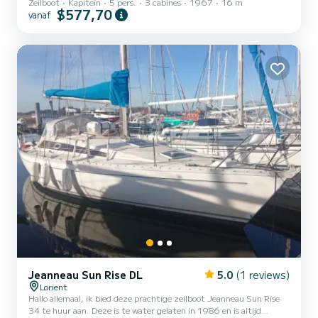
Zeilboot
Kapitein
5 pers.
3 cabines
1967
16 m
zeiler voor dit type complexe zeilboot geen dubbele hutten
$577,70
vanaf
Jeanneau Sun Rise DL
5.0
(1 reviews)
Lorient
Hallo allemaal, ik bied deze prachtige zeilboot Jeanneau Sun Rise
34 te huur aan. Deze is te water gelaten in 1986 en is altijd