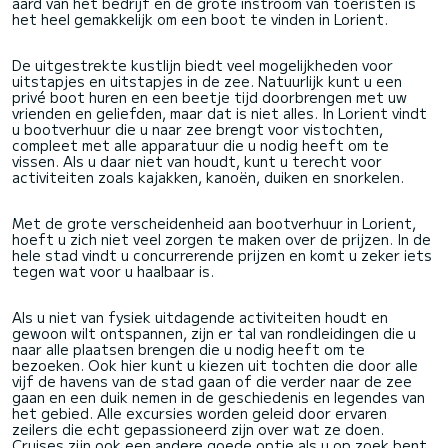
aard van het bedrijf en de grote instroom van toeristen is
het heel gemakkelijk om een boot te vinden in Lorient.
De uitgestrekte kustlijn biedt veel mogelijkheden voor
uitstapjes en uitstapjes in de zee. Natuurlijk kunt u een
privé boot huren en een beetje tijd doorbrengen met uw
vrienden en geliefden, maar dat is niet alles. In Lorient vindt
u bootverhuur die u naar zee brengt voor vistochten,
compleet met alle apparatuur die u nodig heeft om te
vissen. Als u daar niet van houdt, kunt u terecht voor
activiteiten zoals kajakken, kanoën, duiken en snorkelen.
Met de grote verscheidenheid aan bootverhuur in Lorient,
hoeft u zich niet veel zorgen te maken over de prijzen. In de
hele stad vindt u concurrerende prijzen en komt u zeker iets
tegen wat voor u haalbaar is.
Als u niet van fysiek uitdagende activiteiten houdt en
gewoon wilt ontspannen, zijn er tal van rondleidingen die u
naar alle plaatsen brengen die u nodig heeft om te
bezoeken. Ook hier kunt u kiezen uit tochten die door alle
vijf de havens van de stad gaan of die verder naar de zee
gaan en een duik nemen in de geschiedenis en legendes van
het gebied. Alle excursies worden geleid door ervaren
zeilers die echt gepassioneerd zijn over wat ze doen.
Cruises zijn ook een andere goede optie als u op zoek bent