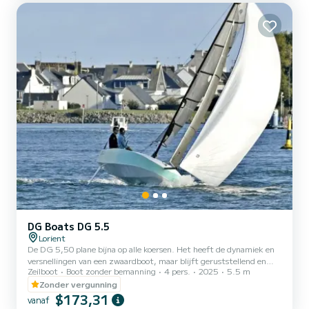
Uitgeruste keuken: Oven, kookplaat, servies en vol...
DG Boats DG 5.5
Lorient
De DG 5,50 plane bijna op alle koersen. Het heeft de dynamiek en
versnellingen van een zwaardboot, maar blijft geruststellend en
Zeilboot
Boot zonder bemanning
4 pers.
2025
5.5 m
stabiel dankzij zijn mooie breedte en diepe kiel. De twee roeren
garanderen totale controle, zelfs bij opwindende surfs. Het dekplan
Zonder vergunning
is ontworpen om de manoeuvres te vereenvoudigen en te
$173,31
vanaf
stroomlijnen. Het voorzeil en het grootzeil zijn op een rolfok, de