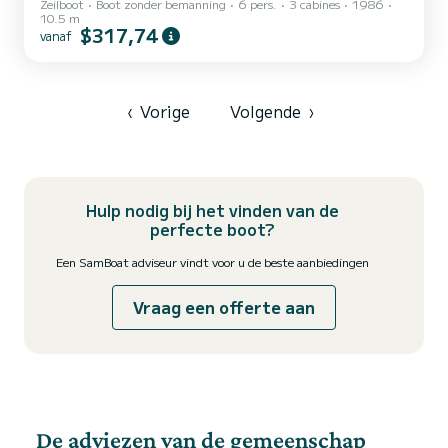
Zeilboot
Boot zonder bemanning
6 pers.
3 cabines
1986
perfect onderhouden. Ze staan bekend om hun uitstekende
10.5 m
zeilkarakter, waardoor u zonder zorgen kunt varen. Ik kon dit
$317,74
vanaf
onlangs nog verifiëren door een heen- en terugreis van Lorient naar
Spanje via de Golf van Biskaje te maken in november, met
windstoten tot 40 knopen en een behoorlijk ruwe zee. De boot is
uitgerust met een uitrolbaar stagzeil en een kluiver om daarop te...
‹
Vorige
Volgende
›
Hulp nodig bij het vinden van de
perfecte boot?
Een SamBoat adviseur vindt voor u de beste aanbiedingen
Vraag een offerte aan
De adviezen van de gemeenschap