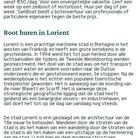
vanaf €50 /dag. Voor een onvergetelijke vakantie. Leef een
week op een zeilboot of motorboot. Huur per dag of per
week. SamBoat biedt u botenverhuur van professionals of
particuliere eigenaren tegen de beste prijs.
Boot huren in Lorient
Lorient is een prachtige maritieme stad in Bretagne in het
westen van Frankrijk en heeft een grote betekenis in de
geschiedenis. In 1994 werd het tot puin herleid door alle
luchtaanvallen die tijdens de Tweede Wereldoorlog werden
georkestreerd. Het doel van de stad was om het transport
van zoet water en andere voorraden naar de Duitse
onderzeeërs die er gestationeerd waren, te stoppen. Na de
wederopbouw is het echter een populaire toeristische
trekpleister geworden. Het is aanwezig aan de monding van
de rivier Blavett en Scorff. Het is vanwege deze
strategische geografische ligging dat de stad heeft
gediend als een belangrijke vissers- en industriehaven, en
dat doet het tot op de dag van vandaag nog steeds.
De stad Lorient is erin geslaagd om de architectuur van de
18e eeuw te behouden. Wandelen door de straten van de
stad is als het maken van een wandeling door de straten van
de stad is als het maken van een uitstapje op de herinnering
aan de stad. U zult hier en daar moderne structuren