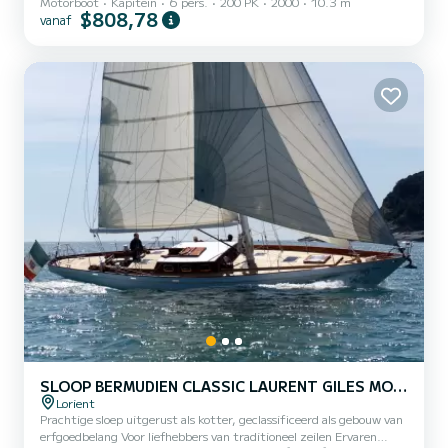
Motorboot
Kapitein
6 pers.
200 PK
2000
10.3 m
$808,78
vanaf
SLOOP BERMUDIEN CLASSIC LAURENT GILES MONOTYPE N°553
Lorient
Prachtige sloep uitgerust als kotter, geclassificeerd als gebouw van
erfgoedbelang Voor liefhebbers van traditioneel zeilen Ervaren