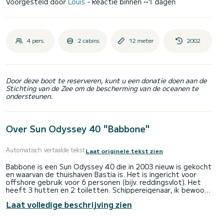
Voorgesteld door
Louis
- Reactie binnen ~1 dagen
4 pers.
2 cabins
12 meter
2002
Door deze boot te reserveren, kunt u een donatie doen aan de
Stichting van de Zee om de bescherming van de oceanen te
ondersteunen.
Over Sun Odyssey 40 "Babbone"
Automatisch vertaalde tekst
Laat originele tekst zien
Babbone is een Sun Odyssey 40 die in 2003 nieuw is gekocht
en waarvan de thuishaven Bastia is. Het is ingericht voor
offshore gebruik voor 6 personen (bijv. reddingsvlot). Het
heeft 3 hutten en 2 toiletten. Schippereigenaar, ik bewoon
de kajuit en het voortoilet. Mijn bezoekers hebben de 2
Laat volledige beschrijving zien
achterhutten (4 slaapplaatsen) en het tweede toilet.
Badlinnen en beddengoed vindt u aan boord; Je hoeft een