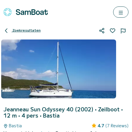
Zoekresultaten
Jeanneau Sun Odyssey 40 (2002)
• Zeilboot •
12 m • 4 pers •
Bastia
Bastia
4.7
(7 Reviews)