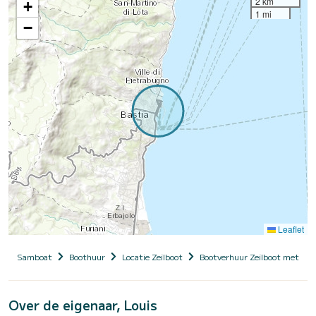
2 km
+
1 mi
−
Leaflet
Samboat
Boothuur
Locatie Zeilboot
Bootverhuur Zeilboot met sch
Over de eigenaar, Louis