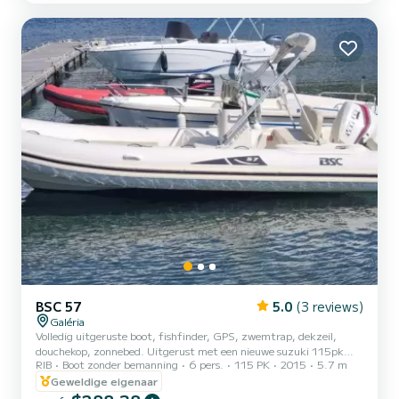
BSC 57
5.0
(3 reviews)
Galéria
Volledig uitgeruste boot, fishfinder, GPS, zwemtrap, dekzeil,
douchekop, zonnebed. Uitgerust met een nieuwe suzuki 115pk
RIB
Boot zonder bemanning
6 pers.
115 PK
2015
5.7 m
motor.
Geweldige eigenaar