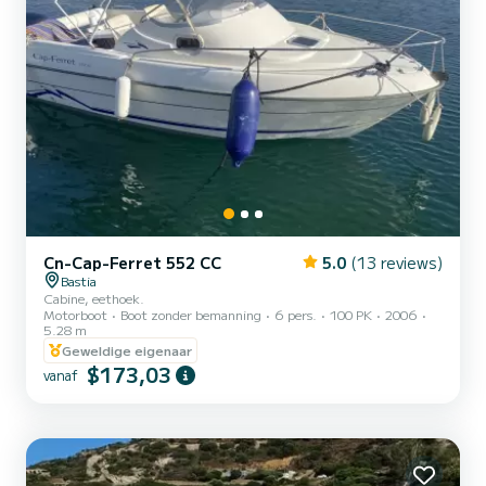
Cn-Cap-Ferret 552 CC
5.0
(13 reviews)
Bastia
Cabine, eethoek.
Motorboot
Boot zonder bemanning
6 pers.
100 PK
2006
5.28 m
Geweldige eigenaar
$173,03
vanaf