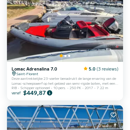
Lomac Adrenalina 7.0
5.0
(3 reviews)
Saint-Florent
Deze aantrekkelijke 23-voeter benadrukt de lange ervaring van de
Lomac-scheepswerf op het gebied van semi-rigide boten, met een
RIB
Schipper optioneel
10 pers.
250 PK
2017
7.22 m
nieuw model dat een opmerkelijk scala aan mogelijkheden biedt, of
$449,87
vanaf
het nu gaat om tijd doorgebracht voor anker of zeilen, waar de
zeewaardigheid, de prestaties en zijn comfort.