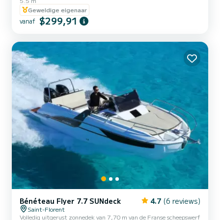
5.5 m
INFORMATIE)| OPBERGKOFFER ZONNEDAK TAFEL
Geweldige eigenaar
$299,91
vanaf
Bénéteau Flyer 7.7 SUNdeck
4.7
(6 reviews)
Saint-Florent
Volledig uitgerust zonnedek van 7,70 m van de Franse scheepswerf