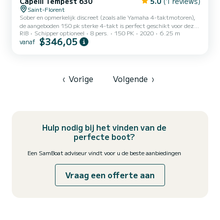
Capelli Tempest 630
5.0
(1 reviews)
Saint-Florent
Sober en opmerkelijk discreet (zoals alle Yamaha 4-taktmotoren),
de aangeboden 150 pk sterke 4-takt is perfect geschikt voor deze
RIB
Schipper optioneel
8 pers.
150 PK
2020
6.25 m
boot en zorgt voor een kruissnelheid die ruim boven het gemiddelde
$346,05
vanaf
ligt. Veiligheid, rijplezier en prestaties zijn aanwezig in dit
homogene pakket. Hier is een boot die kan worden gebruikt voor
familie-uitjes of voor wateractiviteiten.
‹
Vorige
Volgende
›
Hulp nodig bij het vinden van de
perfecte boot?
Een SamBoat adviseur vindt voor u de beste aanbiedingen
Vraag een offerte aan