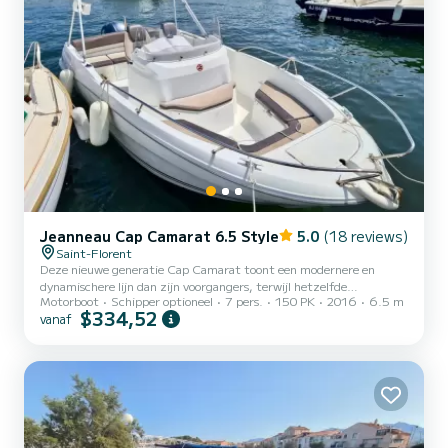
Jeanneau Cap Camarat 6.5 Style
5.0
(18 reviews)
Saint-Florent
Deze nieuwe generatie Cap Camarat toont een modernere en
dynamischere lijn dan zijn voorgangers, terwijl hetzelfde
Motorboot
Schipper optioneel
7 pers.
150 PK
2016
6.5 m
uitrustingsniveau behouden blijft. De voorste salon, zeer gezellig,
$334,52
vanaf
biedt de mogelijkheid voor zes gasten om rond de ingebouwde tafel
te lunchen. De biminitop kan de gehele achterbank tot aan de
cockpit bedekken. In de cabine, smal maar diep, en de kluisjes aan
de voorkant, kunt u tal van spullen, koelers of zelfs
watersportartikelen opbergen. Het is ook uitgerust met een
skimast om...