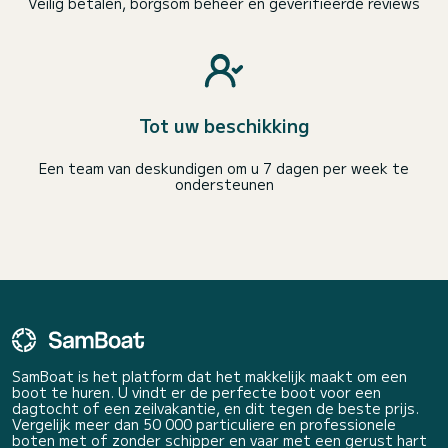
Veilig betalen, borgsom beheer en geverifieerde reviews
Tot uw beschikking
Een team van deskundigen om u 7 dagen per week te
ondersteunen
SamBoat is het platform dat het makkelijk maakt om een
boot te huren. U vindt er de perfecte boot voor een
dagtocht of een zeilvakantie, en dit tegen de beste prijs.
Vergelijk meer dan 50 000 particuliere en professionele
boten met of zonder schipper en vaar met een gerust hart