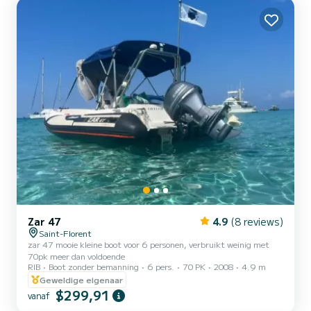
Zar 47
4.9
(8 reviews)
Saint-Florent
zar 47 mooie kleine boot voor 6 personen, verbruikt weinig met
70pk meer dan voldoende
RIB
Boot zonder bemanning
6 pers.
70 PK
2008
4.9 m
Geweldige eigenaar
$299,91
vanaf