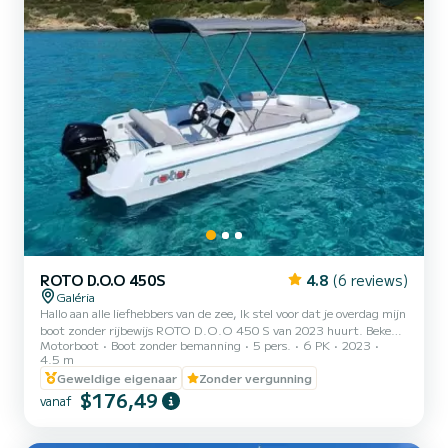
ROTO D.O.O 450S
4.8
(6 reviews)
Galéria
Hallo aan alle liefhebbers van de zee, Ik stel voor dat je overdag mijn
boot zonder rijbewijs ROTO D.O.O 450 S van 2023 huurt. Bekend
Motorboot
Boot zonder bemanning
5 pers.
6 PK
2023
om zijn robuustheid en comfort, is de lengte van de laatste 4,5
4.5 m
meter aangedreven door een 2023 TOHATSU 6CV Petrol-motor.
Geweldige eigenaar
Zonder vergunning
De ideale partner om het natuurreservaat Scandola te ontdekken,
$176,49
dat op de werelderfgoedlijst van UNESCO staat. Begin aan een
vanaf
onvergetelijk avontuur in Roto 450 S en verken de natuurlijke
wonderen uit de haven van Galeria en duik onmiddellij...