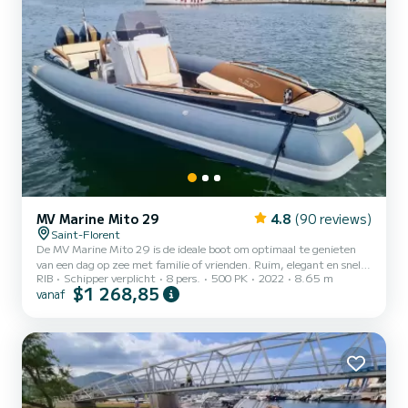
MV Marine Mito 29
4.8
(90 reviews)
Saint-Florent
De MV Marine Mito 29 is de ideale boot om optimaal te genieten
van een dag op zee met familie of vrienden. Ruim, elegant en snel,
RIB
Schipper verplicht
8 pers.
500 PK
2022
8.65 m
het kan tot 8 personen verwelkomen in absoluut comfort. Krachtig
$1 268,85
vanaf
en stabiel, het stelt u in staat om de mooiste plekjes van de regio
veilig te verkennen. Aan boord vindt u grote zonnebedden aan de
voor- en achterkant, een douche, toiletten, een koelkast, een
Bluetooth-geluidssysteem en een centrale console. Het
zonnescherm beschermt u tijdens ontspanningsmomenten en d...