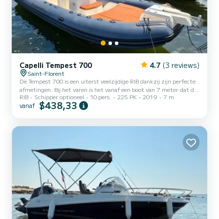
Capelli Tempest 700
4.7
(3 reviews)
Saint-Florent
De Tempest 700 is een uiterst veelzijdige RIB dankzij zijn perfecte
afmetingen. Bij het varen is het vanaf een boot van 7 meter dat de
RIB
Schipper optioneel
10 pers.
225 PK
2019
7 m
stabiliteit echt voelbaar is. Zelfs bij ruwe zee zorgt de breedte van
$438,33
vanaf
2m80 voor een soepele doorgang en een zeker zijdelings evenwicht
bij zee en zijwind. Aangedreven door de nieuwe Yamaha-motor van
200 pk, is hij erg speels en behoudt hij een redelijk verbruik van
gemiddeld 22 l/u. Dit model is volledig uitgerust en biedt
comfortabel plaats aan maximaal 8 person...