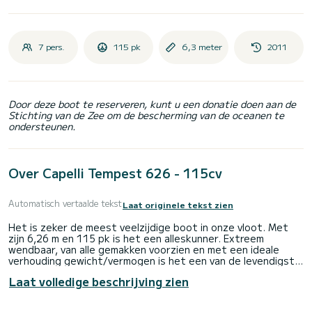
7 pers.
115 pk
6,3 meter
2011
Door deze boot te reserveren, kunt u een donatie doen aan de
Stichting van de Zee om de bescherming van de oceanen te
ondersteunen.
Over Capelli Tempest 626 - 115cv
Automatisch vertaalde tekst
Laat originele tekst zien
Het is zeker de meest veelzijdige boot in onze vloot. Met
zijn 6,26 m en 115 pk is het een alleskunner. Extreem
wendbaar, van alle gemakken voorzien en met een ideale
verhouding gewicht/vermogen is het een van de levendigste
boten in zijn categorie. Het is vooral populair voor
Laat volledige beschrijving zien
watersporten en excursies met vrienden en biedt
comfortabel plaats aan 4 tot 8 personen. Deze zeer goed
geproportioneerde unit is geschikt voor zowel gezins- als