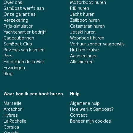
Over ons
Motorboot huren
SamBoat werft aan
RIB huren
Onze garanties
Jacht huren
Verzekering
Zeilboot huren
Prijs-simulator
Catamaran huren
Yachtcharter bedrijf
Jetski huren
Cadeaubonnen
Woonboot huren
SamBoat Club
Verhuur zonder vaarbewijs
Reviews van klanten
Hutten cruise
Pers
Aanbiedingen
Fondation de la Mer
Alle merken
Ervaringen
Blog
Waar kan ik een boot huren
Hulp
Marseille
Algemene hulp
Arcachon
Hoe werkt Samboat?
Hyères
Contact
La Rochelle
Beheer mijn cookies
Corsica
Kroatië