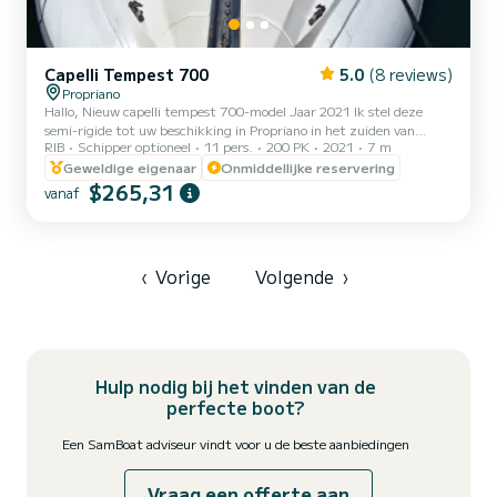
Capelli Tempest 700
5.0
(8 reviews)
Propriano
Hallo, Nieuw capelli tempest 700-model Jaar 2021 Ik stel deze
semi-rigide tot uw beschikking in Propriano in het zuiden van
RIB
Schipper optioneel
11 pers.
200 PK
2021
7 m
Corsica. Alles nieuw en perfect uitgerust om mooie dagen rond de
omgeving door te brengen eiland van schoonheid. Comfort,
Geweldige eigenaar
Onmiddellijke reservering
veiligheid en design, deze semi-rigide is ideaal om in de zomer
$265,31
vanaf
vanuit Propriano te zeilen om de baaien, baaien, stranden en kliffen
te verkennen en steile landschappen. Aarzel niet om contact met
mij op te nemen via de berichten op de SamBoat-site v...
‹
Vorige
Volgende
›
Hulp nodig bij het vinden van de
perfecte boot?
Een SamBoat adviseur vindt voor u de beste aanbiedingen
Vraag een offerte aan