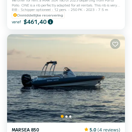
Pollo. ONE is a rib perfectly adapted for all rentals. This rib is very
RIB
Schipper optioneel
12 pers.
250 PK
2023
7.5 m
pleasant to handle for a week cruise or more. You are guaranteed to
spend an exceptional day or week on this 8 meter boat. The
Onmiddellijke reservering
capacity of this boat is passengers. U kunt uw reserveringsaanvraag
$461,40
vanaf
naar ons sturen op SamBoat!
MARSEA 850
5.0
(4 reviews)