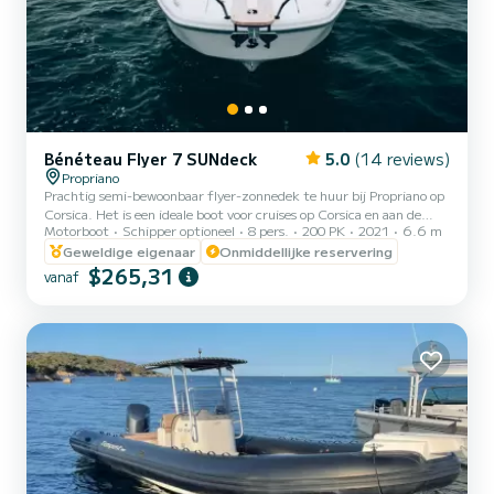
Bénéteau Flyer 7 SUNdeck
5.0
(14 reviews)
Propriano
Prachtig semi-bewoonbaar flyer-zonnedek te huur bij Propriano op
Corsica. Het is een ideale boot voor cruises op Corsica en aan de
Motorboot
Schipper optioneel
8 pers.
200 PK
2021
6.6 m
Middellandse Zeekust, met al het nodige comfort aan boord. Onze
boot is gestationeerd op de haven van Propriano, op 5 minuten
Geweldige eigenaar
Onmiddellijke reservering
lopen van de veerboot vanuit Marseille. Perfect startpunt om de
$265,31
vanaf
prachtige baaien van Zuid-Corsica te ontdekken Genoeg voor uw
verblijf dat in uw geheugen gegrift zal blijven. En dan zijn we hier
om u de "goede adressen" te geven van magisc...