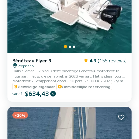
Bénéteau Flyer 9
4.9
(155 reviews)
Propriano
Hallo allemaal, Ik bied u deze prachtige Beneteau-motorboot te
huur aan, nieuw, die de fabriek in 2023 verlaat. Het is ideaal voor
Motorboot
Schipper optioneel
10 pers.
500 PK
2023
9 m
een gezin of een groep vrienden omdat er plaats is voor maximaal
10 personen aan boord. Het is in uitstekende staat, gloednieuw en
Geweldige eigenaar
Onmiddellijke reservering
perfect uitgerust om mooie dagen door te brengen rond het eiland
$634,43
vanaf
van schoonheid. Het heeft een grote ligweide, een zonnetarief voor
beschutting in de zomer en een kleine zoetwaterdouche. Comfort,
veiligheid en design, deze motor...
-20%