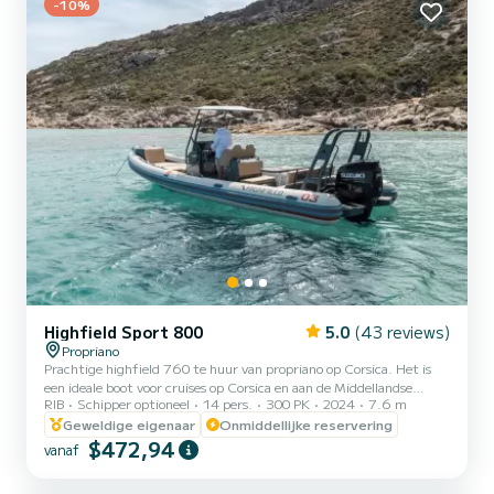
-10%
Highfield Sport 800
5.0
(43 reviews)
Propriano
Prachtige highfield 760 te huur van propriano op Corsica. Het is
een ideale boot voor cruises op Corsica en aan de Middellandse
RIB
Schipper optioneel
14 pers.
300 PK
2024
7.6 m
Zeekust, met al het nodige comfort aan boord. ■ GPS ■
dieptemeter ■ zoetwaterdouche ■ ligstoel op de boeg ■ bimini-top
Geweldige eigenaar
Onmiddellijke reservering
■ elektrische ankerlier Onze boot ligt in de haven van Propriano, op
$472,94
vanaf
5 minuten lopen van de veerboot vanuit Marseille. Perfect
uitgangspunt om de prachtige baaien van Zuid-Corsica te