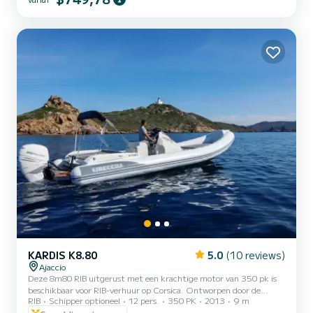
aan boord te gaan van onze Prestige 390 S. Bezoek aan de
Sanguinaires-eilanden, de zeemansbegraafplaa...
KARDIS K8.80
5.0
(10 reviews)
Ajaccio
Deze 8m80 RIB uitgerust met een krachtige motor van 350 pk is
beschikbaar voor RIB-verhuur op Corsica. Ontworpen door de
RIB
Schipper optioneel
12 pers.
350 PK
2013
9 m
Italiaanse fabriek Kardis waar elke romp, elk detail met de hand