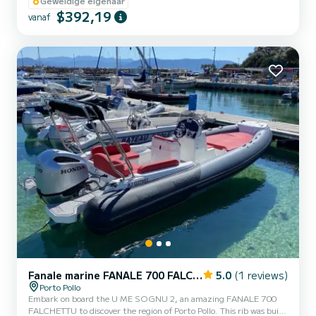
wordt afgewerkt en rigoureus wordt gecontroleerd. Het biedt
Geweldige eigenaar
prachtige voor- en achterzon ligstoelen, een comfortabele zitbank
$392,19
vanaf
en een zonnescherm. Al deze uitrusting maakt het een ideale semi-
rigide boot om de golfbaan van Ajaccio een dag te verkennen. Tot
14 personen zonder schipper of 12 personen met schipper in...
Fanale marine FANALE 700 FALCHETTU
5.0
(1 reviews)
Porto Pollo
Embark on board the U ME SOGNU 2, an amazing FANALE 700
FALCHETTU to discover the region of Porto Pollo. This rib was built