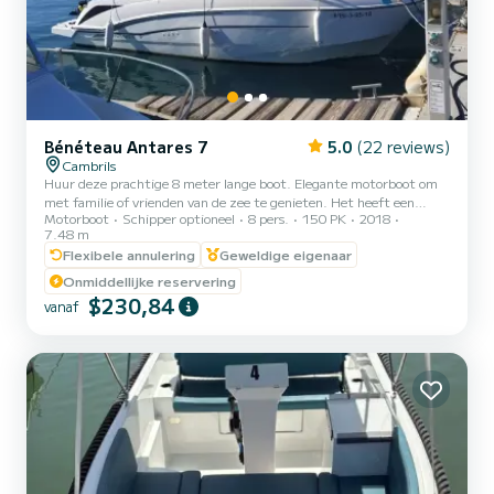
Bénéteau Antares 7
5.0
(22 reviews)
Cambrils
Huur deze prachtige 8 meter lange boot. Elegante motorboot om
met familie of vrienden van de zee te genieten. Het heeft een
Motorboot
Schipper optioneel
8 pers.
150 PK
2018
capaciteit van 8 personen en biedt plaats aan 3 personen om de
7.48 m
nacht door te brengen, omdat het een dubbele cabine heeft. Ideaal
Flexibele annulering
Geweldige eigenaar
voor dagtochten, deze boot verrast door zijn eenvoudige bediening
en comfort tijdens de navigatie. Krachtige motor van 150 pk,
Onmiddellijke reservering
perfect voor snelle ritten. Goedgekeurd voor navigatiezone 4 mijl.
$230,84
vanaf
Elektronica van de nieuwste generatie. Comfortabe...