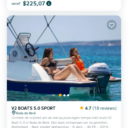
$225,07
varen naar de charmante baai Canyadell, langs de iconische
vanaf
vuurtoren van Torredembarra. Afstand: Ongeveer 5 nautische
mijlen Ankeren: Een uur stoppen voor zwemmen, snorkelen of
totale ontspanning Aperitief aan bo...
V2 BOATS 5.0 SPORT
4.7
(18 reviews)
Roda de Barà
Ontdek de vrijheid van de zee op jouw eigen tempo met onze V2
Boat 5.0 in Roda de Berà. Een boot ontworpen om te genieten
Motorboot
Boot zonder bemanning
6 pers.
40 PK
2019
zonder haast: anker in baaien, ontspan in de zon of deel een