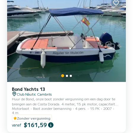
Bond Yachts 13
Club Nàutic Cambrils
Huur de Bond, onze boot zonder vergunning om een dag door te
brengen aan de Costa Dorada. 4 meter, 15 pk motor, capaciteit
Motorboot
Boot zonder bemanning
4 pers.
15 PK
2007
voor 5 personen. Je hebt geen enkel vaarbewijs nodig - alleen je ID.
4 m
We leggen je de basis uit in vijftien minuten en dan kun je gaan
Zonder vergunning
varen. Vertrek vanuit de haven van Cambrils. Het is de ideale boot
$161,59
als je er nog nooit een hebt bestuurd: licht, gemakkelijk te
vanaf
hanteren en zeer eenvoudig te navigeren. Perfect om op eigen