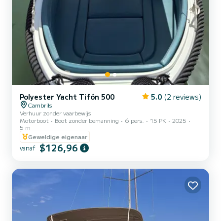
Polyester Yacht Tifón 500
5.0
(2 reviews)
Cambrils
Verhuur zonder vaarbewijs
Motorboot
Boot zonder bemanning
6 pers.
15 PK
2025
5 m
Geweldige eigenaar
$126,96
vanaf