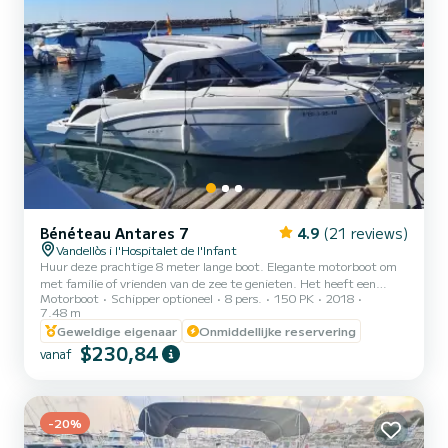
Bénéteau Antares 7
4.9
(21 reviews)
Vandellòs i l'Hospitalet de l'Infant
Huur deze prachtige 8 meter lange boot. Elegante motorboot om
met familie of vrienden van de zee te genieten. Het heeft een
Motorboot
Schipper optioneel
8 pers.
150 PK
2018
capaciteit van 8 personen en biedt plaats aan 3 personen om de
7.48 m
nacht door te brengen, omdat het een dubbele cabine heeft. Ideaal
Geweldige eigenaar
Onmiddellijke reservering
voor dagtochten, deze boot verrast door zijn eenvoudige bediening
$230,84
en comfort tijdens de navigatie. Krachtige motor van 150 pk,
vanaf
perfect voor snelle ritten. Goedgekeurd voor navigatiezone 4 mijl.
Elektronica van de nieuwste generatie. Comfortabe...
-20%