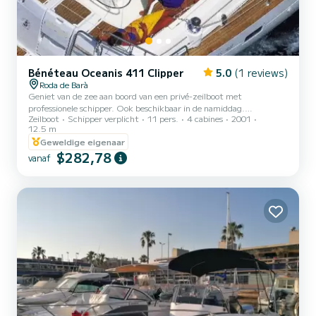
Bénéteau Oceanis 411 Clipper
5.0
(1 reviews)
Roda de Barà
Geniet van de zee aan boord van een privé-zeilboot met
professionele schipper. Ook beschikbaar in de namiddag.
Zeilboot
Schipper verplicht
11 pers.
4 cabines
2001
________________________________________ Halve dag
12.5 m
ervaring - Ochtenden in de zon Capaciteit: tot 11 personen Route:
Geweldige eigenaar
Vertrek vanuit de haven van Roda de Barà, varen naar de charmante
$282,78
baai Canyadell, langs de iconische vuurtoren van Torredembarra.
vanaf
Afstand: Ca. 5 zeemijlen Ankerplaats: Een uur stoppen voor
zwemmen, snorkelen of totale ontspanning Aperitief aan boord:
Snack na het zwemme...