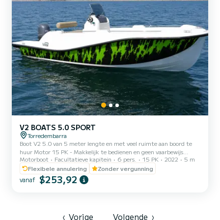
V2 BOATS 5.0 SPORT
Torredembarra
Boot V2 5.0 van 5 meter lengte en met veel ruimte aan boord te
huur Motor 15 PK - Makkelijk te bedienen en geen vaarbewijs
Motorboot
Facultatieve kapitein
6 pers.
15 PK
2022
5 m
nodig. Capaciteit 6 personen - Ideaal voor gezinnen, stelletjes of
vriendengroepen. Uitrusting: • Bimini-top️ • Zwemtrap️ • Ruim
Flexibele annulering
Zonder vergunning
zonnedek aan de voorkant Vertrek vanuit Torredembarra Brandstof
$253,92
vanaf
niet inbegrepen in de prijs
‹
Vorige
Volgende
›