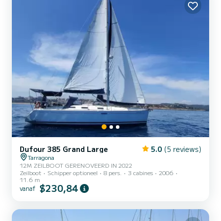
apart t...
Dufour 385 Grand Large
5.0
(5 reviews)
Tarragona
12M ZEILBOOT GERENOVEERD IN 2022
Zeilboot
Schipper optioneel
8 pers.
3 cabines
2006
11.6 m
$230,84
vanaf