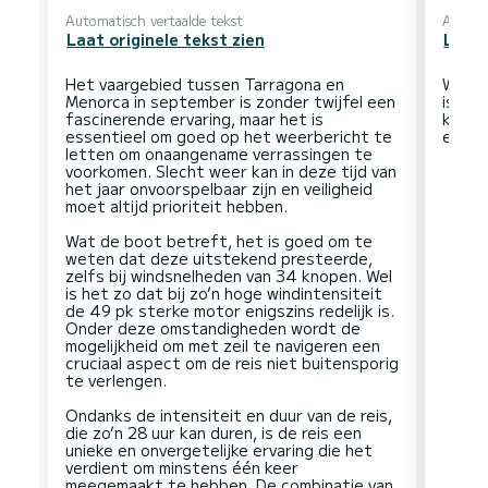
Automatisch vertaalde tekst
Automa
Laat originele tekst zien
Laat 
Het vaargebied tussen Tarragona en
Wij w
Menorca in september is zonder twijfel een
is het
fascinerende ervaring, maar het is
kunt 
essentieel om goed op het weerbericht te
letten om onaangename verrassingen te
voorkomen. Slecht weer kan in deze tijd van
het jaar onvoorspelbaar zijn en veiligheid
moet altijd prioriteit hebben.
Wat de boot betreft, het is goed om te
weten dat deze uitstekend presteerde,
zelfs bij windsnelheden van 34 knopen. Wel
is het zo dat bij zo’n hoge windintensiteit
de 49 pk sterke motor enigszins redelijk is.
Onder deze omstandigheden wordt de
mogelijkheid om met zeil te navigeren een
cruciaal aspect om de reis niet buitensporig
te verlengen.
Ondanks de intensiteit en duur van de reis,
die zo’n 28 uur kan duren, is de reis een
unieke en onvergetelijke ervaring die het
verdient om minstens één keer
meegemaakt te hebben. De combinatie van