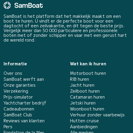
SamBoat is het platform dat het makkelijk maakt om een
boot te huren. U vindt er de perfecte boot voor een
dagtocht of een zeilvakantie, en dit tegen de beste prijs.
Vergelijk meer dan 50 000 particuliere en professionele
boten met of zonder schipper en vaar met een gerust hart
de wereld rond.
Informatie
Wat kan ik huren
Over ons
Motorboot huren
SamBoat werft aan
RIB huren
Onze garanties
Jacht huren
Verzekering
Zeilboot huren
Prijs-simulator
Catamaran huren
Yachtcharter bedrijf
Jetski huren
Cadeaubonnen
Woonboot huren
SamBoat Club
Verhuur zonder vaarbewijs
Reviews van klanten
Hutten cruise
Pers
Aanbiedingen
Fondation de la Mer
Alle merken