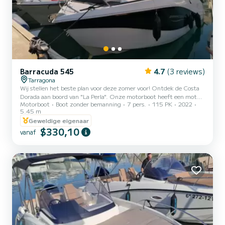
Barracuda 545
4.7
(3 reviews)
Tarragona
Wij stellen het beste plan voor deze zomer voor! Ontdek de Costa
Dorada aan boord van "La Perla". Onze motorboot heeft een motor
Motorboot
Boot zonder bemanning
7 pers.
115 PK
2022
van 115 pk en een groot solarium, perfect voor een dag
5.45 m
doorbrengen met familie of vrienden.
Geweldige eigenaar
$330,10
vanaf