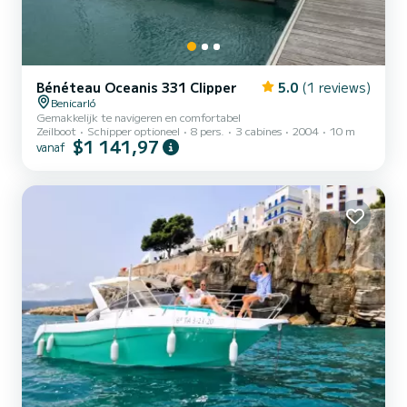
Bénéteau Oceanis 331 Clipper
5.0
(1 reviews)
Benicarló
Gemakkelijk te navigeren en comfortabel
Zeilboot
Schipper optioneel
8 pers.
3 cabines
2004
10 m
$1 141,97
vanaf