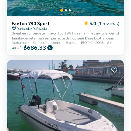
Faeton 730 Sport
5.0
(1 reviews)
Peníscola/Peñíscola
Beleef een onvergetelijk avontuur! Wilt u samen met uw vrienden of
familie genieten van een perfecte dag op zee? Deze boot is ideaal
Motorboot
Schipper optioneel
8 pers.
150 PK
2005
8 m
voor u! Optionele schipper 20eur per uur Bootbeschrijving:
$686,33
vanaf
Bootnaam: CHARLIE SHARK Boottype: Bootlengte: 8 meter
Capaciteit: Maximaal 8 personen Renovatiejaar 2024 Uitrusting:
150 PK VOLVO DIESELmotor Geluidssysteem met Bluetooth-
verbinding Draagbare koelkast Luifel voor de zon Leven jassen en
veiligheidsuitrusting Douche elektrisch toilet Zwemtrap Inclusief:
Veili...