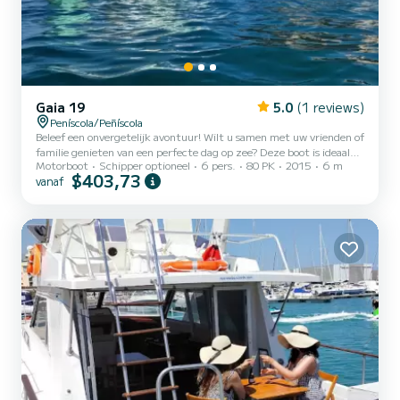
Gaia 19
5.0
(1 reviews)
Peníscola/Peñíscola
Beleef een onvergetelijk avontuur! Wilt u samen met uw vrienden of
familie genieten van een perfecte dag op zee? Deze boot is ideaal
Motorboot
Schipper optioneel
6 pers.
80 PK
2015
6 m
voor u! Optionele schipper 20 euro per uur / CONSULT HALVE
$403,73
vanaf
DAG 4 uur Bootbeschrijving: Naam van de boot: KRISTINA DE
MINSK Type boot: Bootlengte: 5,5 meter Capaciteit: Maximaal 6
personen Jaar van renovatie 2024 Uitrusting: 80 pk HONDA-
motor Geluidssysteem met Bluetooth aansluiting Draagbare
koelkast Zonnescherm Reddingsvesten en veiligheidsuitrusting
Douche Zwemtr...