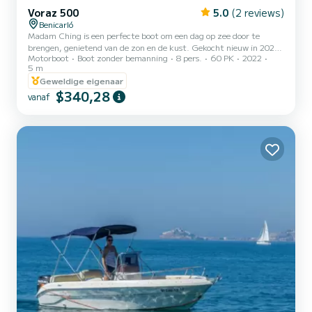
Voraz 500
5.0
(2 reviews)
Benicarló
Madam Ching is een perfecte boot om een dag op zee door te
brengen, genietend van de zon en de kust. Gekocht nieuw in 2022,
Motorboot
Boot zonder bemanning
8 pers.
60 PK
2022
werkt perfect en is zeer gemakkelijk te besturen. De vereiste
5 m
minimale titel is het vaarbewijs. De mogelijke bestemmingen
Geweldige eigenaar
hebben een grote natuur- en landschapswaarde. Als we naar het
$340,28
zuiden varen, zie je zodra we de haven verlaten het beroemde
vanaf
kasteel van Paus Luna in Peñíscola recht vooruit, met zijn
historische betekenis en monumentale uitstraling, wat heeft geleid
tot...