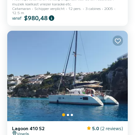
muziek koelkast vriezer karaoke etc.
Catamaran
Schipper verplicht
12 pers.
3 cabines
2005
12.5 m
$980,48
vanaf
Lagoon 410 S2
5.0
(2 reviews)
Vinaròs