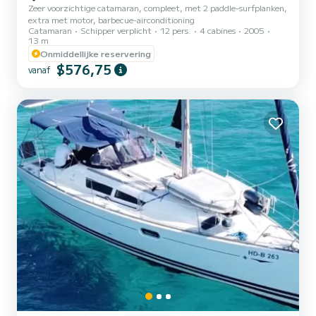
Zeer voorzichtige catamaran, compleet, met 2 paddle-surfplanken,
extra met motor, barbecue-airconditioning
Catamaran
Schipper verplicht
12 pers.
4 cabines
2005
13 m
Onmiddellijke reservering
$576,75
vanaf