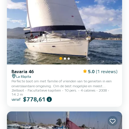
Bavaria 46
5.0
(1 reviews)
La Ràpita
Perfecte boot om met familie of vrienden van te genieten in een
onverslaanbare omgeving. Om de best mogelijke en meest
Zeilboot
Facultatieve kapitein
10 pers.
4 cabines
2008
complete service te bieden, hebben we de volgende optionele
14.2 m
extra's: - Extra nacht (€ 50) - Set lakens en handdoeken (15 € ) -
$778,61
vanaf
Handdoeken (€ 10) - Lakens (€ 10) - Paddlesurfen (€ 25 per dag) -
Kajak of windsurfen (€ 15 per dag) - Transfer luchthaven-St. Carles
de la Ràpita (€250) - Butaangas (€20) Algemene schoonmaak (1
week) is een verplichte extra van €150.