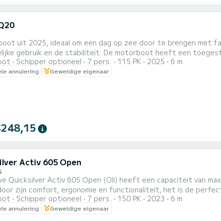
Q20
boot uit 2025, ideaal om een dag op zee door te brengen met fa
stabiliteit. De motorboot heeft een toegestane capaciteit voor 7 personen, inclusief de schipper. De
oot
Schipper optioneel
7 pers.
115 PK
2025
6 m
 zonnedek voorin met kussens en aan de zijkanten. De boot heeft een luifel om je te beschermen tegen de zon
ele annulering
Geweldige eigenaar
wanneer je dat wilt. De boot wordt verhuurd zonder schipper,
$248,15
ilver Activ 605 Open
s
e Quicksilver Activ 605 Open (Oli) heeft een capaciteit van max
door zijn comfort, ergonomie en functionaliteit, het is de per
oot
Schipper optioneel
7 pers.
150 PK
2023
6 m
n vissen. De 150 PK Mercury buitenboordmotor garandeert een snelle en veilige navigatie waarmee je
ele annulering
Geweldige eigenaar
orten watersporten kunt beoefenen.