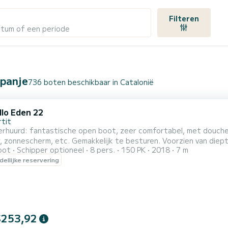
ë
Filteren
atum of een periode
Spanje
736 boten beschikbaar in Catalonië
llo Eden 22
rtit
rhuurd: fantastische open boot, zeer comfortabel, met douche, 
r, zonnescherm, etc. Gemakkelijk te besturen. Voorzien van diep
oot
Schipper optioneel
8 pers.
150 PK
2018
7 m
rs, brandstoftank van 150 liter. Watertank van 100 liter. Zeer
ellijke reservering
nnedek aan de voorzijde. Betrouwbaarheid van de motor, een van
$253,92