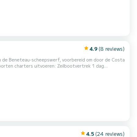
4.9
(8 reviews)
van de Beneteau-scheepswerf, voorbereid om door de Costa
ar Cadaqués of naar Begur via baaien en hoeken die alleen
10.00 - 14.00 uur >Bij het vertrek Halve dag varen we naar de M...
4.5
(24 reviews)