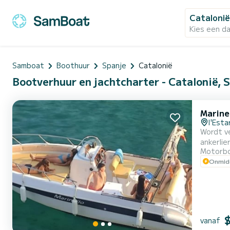
Cataloni
Kies een d
Samboat
Boothuur
Spanje
Catalonië
Bootverhuur en jachtcharter - Catalonië, 
Marine
l'Esta
Wordt ve
ankerlie
Motorb
en telle
Onmidd
groot zo
vanaf