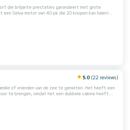
ort die briljante prestaties garandeert met grote
eft een Selva-motor van 40 pk die 20 knopen kan halen!
5.0
(22 reviews)
vrienden van de zee te genieten. Het heeft een
door te brengen, omdat het een dubbele cabine heeft.
ng en comfort tijdens de navigatie. Krachtige motor van
jl. Elektronica van de nieuwste generatie. Comfortabe...