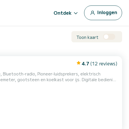
Inloggen
Ontdek
Toon kaart
4.7
(12 reviews)
Bluetooth-radio, Pioneer-luidsprekers, elektrisch
temeter, gootsteen en koelkast voor ijs. Digitale bediening
 comfortabele boot met bekleding en matrassen rondom en
 de beste op de markt, Selva / Yamaha 150 pk, garande...