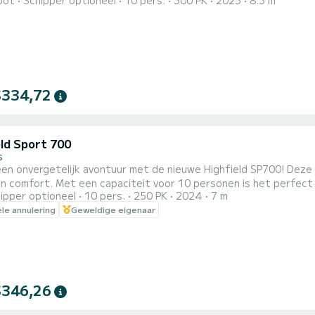
oot
Schipper optioneel
10 pers.
300 PK
2023
8.3 m
ang solarium om te zonnebaden en te ontspannen. De commandoru
de apparatuur om van de dag te genieten. In de achterkuip bev
re tafels. De zitve...
$334,72
eld Sport 700
s
een onvergetelijk avontuur met de nieuwe Highfield SP700! Deze
n comfort. Met een capaciteit voor 10 personen is het perfect 
ipper optioneel
10 pers.
250 PK
2024
7 m
st met een Honda-buitenboordmotor van 250 pk van de nieuwste g
ele annulering
Geweldige eigenaar
$346,26