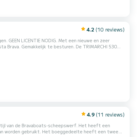
4.2
(10 reviews)
engen. GEEN LICENTIE NODIG. Met een nieuwe en zeer
sta Brava. Gemakkelijk te besturen. De TRIMARCHI 530
avigatie bevordert door golven betrouwbaar te snijden.
ssagiers.
4.9
(11 reviews)
stijl van de Bravaboats-scheepswerf. Het heeft een
 kan worden gebruikt. Het boeggedeelte heeft een twee