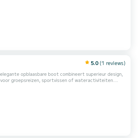
imte bevindt zich in het centrale gedeelte met de
inden zich zeer comfortabele banken met twee
5.0
(1 reviews)
 elegante opblaasbare boot combineert superieur design,
voor groepsreizen, sportvissen of wateractiviteiten.
eneratie, biedt de SP700 u een onvergetelijke ervaring.