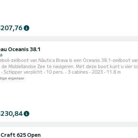
$207,76
au Oceanis 38.1
la
mboli-zeilboot van Nàutica Brava is een Oceanis 38.1-zeilboot 
se Zee te navigeren. Met deze boot kunt u vier soorten charters uitvoeren: Zeilbootvertrek 1 dag
Schipper verplicht
10 pers.
3 cabines
2023
11.8 m
ter): 10:00 - 18:00 uur Op 1 dagafvaart kunt u van La Escala na
ige eigenaar
bereikbaar zijn vanaf de zee. Vertrek van een halve dag: 
$230,84
c Craft 625 Open