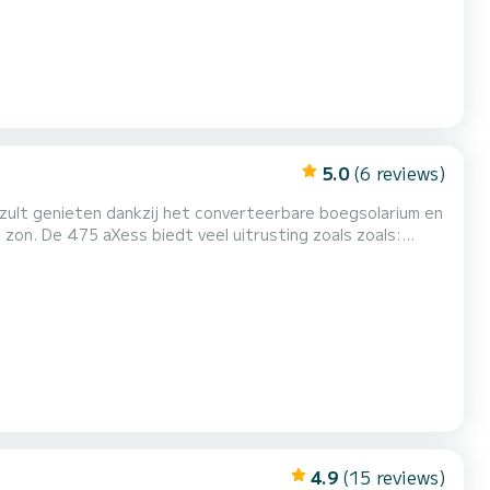
5.0
(6 reviews)
 zult genieten dankzij het converteerbare boegsolarium en
ls zoals:
 converteerbaar boegsolarium, GPS, synthetisch teakhout
4.9
(15 reviews)