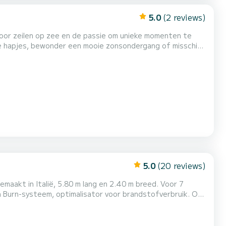
5.0
(2 reviews)
e voor zeilen op zee en de passie om unieke momenten te
jke hapjes, bewonder een mooie zonsondergang of misschien
kliffen van de Costa del Garraf met je speciale persoon,
delen door een van de parels van de kust van B...
5.0
(20 reviews)
urn-systeem, optimalisator voor brandstofverbruik. Om
nen dat de gehuurde boot toelaat te overschrijden, 7