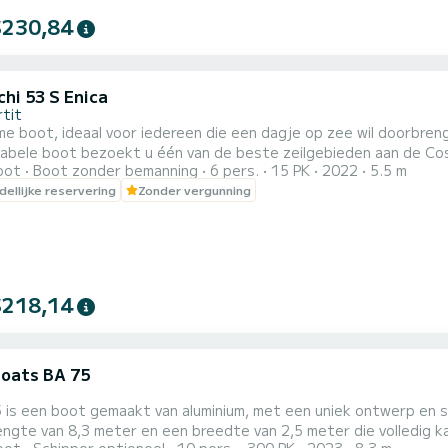
$230,84
chi 53 S Enica
rtit
ime boot, ideaal voor iedereen die een dagje op zee wil doorbr
abele boot bezoekt u één van de beste zeilgebieden aan de Co
oot
Boot zonder bemanning
6 pers.
15 PK
2022
5.5 m
er moderne lijnen, met een "V"-vormige romp die een veiligere n
ellijke reservering
Zonder vergunning
rieur is zeer goed gedaan, met vrije ruimtes en comfort voor pa
$218,14
oats BA 75
 is een boot gemaakt van aluminium, met een uniek ontwerp en 
lengte van 8,3 meter en een breedte van 2,5 meter die volledig