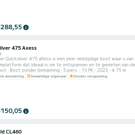
$288,55
ilver 475 Axess
s
e Quicksilver 475 aXess is een zeer veelzijdige boot waar u van
orm dat ideaal is om te ontspannen en te genieten van de zon. De 475 aXess biedt veel uitrusting zoa
oot
Boot zonder bemanning
5 pers.
15 PK
2023
4.75 m
Bluetooth muzieksysteem, roestvrijstalen bimini-luifel, tafel,
ele annulering
Geweldige eigenaar
Zonder vergunning
tep), zwemplatform en ladder.
$150,05
eld CL460