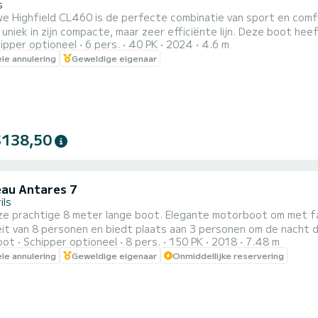
s
e Highfield CL460 is de perfecte combinatie van sport en comf
 uniek in zijn compacte, maar zeer efficiënte lijn. Deze boot he
ipper optioneel
6 pers.
40 PK
2024
4.6 m
het ontwerp is de maximale capaciteit 6 personen.
ele annulering
Geweldige eigenaar
$138,50
au Antares 7
ils
e prachtige 8 meter lange boot. Elegante motorboot om met familie of 
eit van 8 personen en biedt plaats aan 3 personen om de nacht 
oot
Schipper optioneel
8 pers.
150 PK
2018
7.48 m
oor dagtochten, deze boot verrast door zijn eenvoudige bedieni
ele annulering
Geweldige eigenaar
Onmiddellijke reservering
perfect voor snelle ritten. Goedgekeurd voor navigatiezone 4 mi