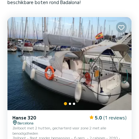
beschikbare boten rond Badalona!
Hanse 320
5.0
(1 reviews)
Barcelona
Zeilboot met 2 hutten, gecharterd voor zone 2 met alle
benodigdheden
Zeilboot
Boot zonder bemanning
6 pers.
2 cabines
2010