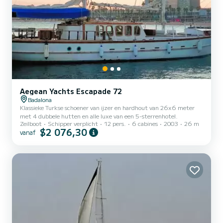
Aegean Yachts Escapade 72
Badalona
Klassieke Turkse schoener van ijzer en hardhout van 26x6 meter
met 4 dubbele hutten en alle luxe van een 5-sterrenhotel.
Zeilboot
Schipper verplicht
12 pers.
6 cabines
2003
26 m
$2 076,30
vanaf