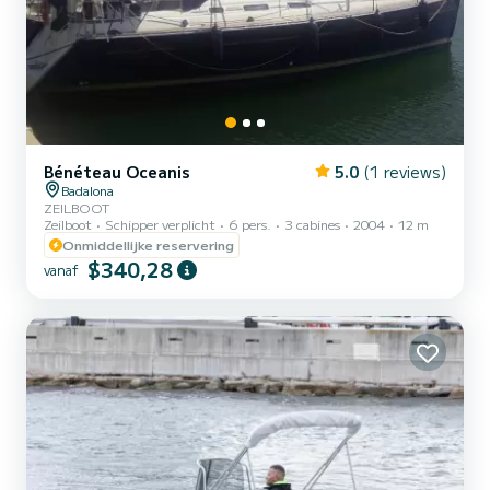
Bénéteau Oceanis
5.0
(1 reviews)
Badalona
ZEILBOOT
Zeilboot
Schipper verplicht
6 pers.
3 cabines
2004
12 m
Onmiddellijke reservering
$340,28
vanaf