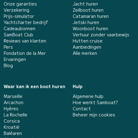
Onze garanties
Jacht huren
Verzekering
Zeilboot huren
Prijs-simulator
Catamaran huren
Yachtcharter bedrijf
Jetski huren
Cadeaubonnen
Woonboot huren
SamBoat Club
Verhuur zonder vaarbewijs
Reviews van klanten
Hutten cruise
Pers
Aanbiedingen
Fondation de la Mer
Alle merken
Ervaringen
Blog
Waar kan ik een boot huren
Hulp
Marseille
Algemene hulp
Arcachon
Hoe werkt Samboat?
Hyères
Contact
La Rochelle
Beheer mijn cookies
Corsica
Kroatië
Baléaren