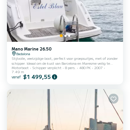
Mano Marine 26.50
Badalona
Stijlvolle, veelzijdige boot, perfect voor groepsuitjes, met of zonder
schipper. Ideaal om de kust van Barcelona en Maresme veilig te
Motorboot
Schipper verplicht
8 pers.
480 PK
2007
verkennen. Ruim zonnedek, bimini-top, tafel, zoetwaterdouche,
7.49 m
Bluetooth-muzieksysteem en koelkast. Perfect voor vieringen,
$1 499,55
vanaf
uitstapjes of gewoon ontspannen varen!