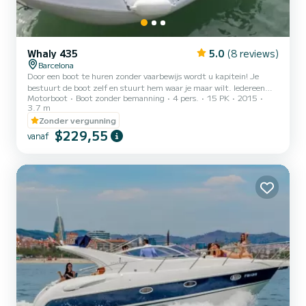
Whaly 435
5.0
(8 reviews)
Barcelona
Door een boot te huren zonder vaarbewijs wordt u kapitein! Je
bestuurt de boot zelf en stuurt hem waar je maar wilt. Iedereen
Motorboot
Boot zonder bemanning
4 pers.
15 PK
2015
kan ermee rijden: je vrienden, je familie, je partner... We kunnen
3.7 m
allemaal kapitein zijn! Elke zomer zien we advertenties op televisie
Zonder vergunning
van mensen die hun droombootvakantie ondernemen en genieten
$229,55
van een authentieke zomer. Dit is nu werkelijkheid! Vaar met je
vanaf
vrienden door de zee en mis de kans niet om foto's te maken om
deze leuke ervaring te vereeuwigen. Deze prachtig...