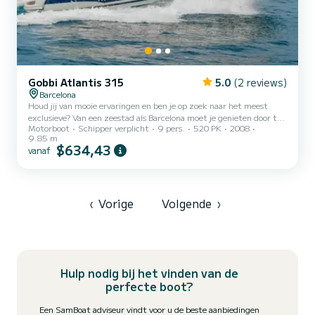
Gobbi Atlantis 315
5.0
(2 reviews)
Barcelona
Houd jij van mooie ervaringen en ben je op zoek naar het meest
exclusieve? Van een zeestad als Barcelona moet je genieten door te
Motorboot
Schipper verplicht
9 pers.
520 PK
2008
zeilen en niet met een simpele boot, maar met onze meest
9.85 m
exclusieve boot van allemaal. Huur nu ons luxe jacht Gobbi Atlantis
$634,43
vanaf
en geniet van een premium service bij het verkennen van de
Catalaanse kusten. Het is tijd om de verbinding te verbreken!
Beleef een totale zeilervaring in Barcelona. Voel de aangename
zeebries, luister aandachtig naar het ontspannende geluid van...
‹
Vorige
Volgende
›
Hulp nodig bij het vinden van de
perfecte boot?
Een SamBoat adviseur vindt voor u de beste aanbiedingen