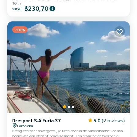
10 m
$230,70
vanaf
-10%
Dresport S.A Furia 37
5.0
(2 reviews)
Barcelona
Breng een paar onvergetelijke uren door in de Middellandse Zee aan
boord van een elegant privé-zeiljacht. Een ervaring ontworpen om