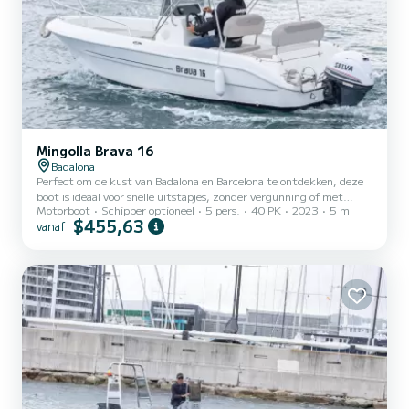
Mingolla Brava 16
Badalona
Perfect om de kust van Badalona en Barcelona te ontdekken, deze
boot is ideaal voor snelle uitstapjes, zonder vergunning of met
Motorboot
Schipper optioneel
5 pers.
40 PK
2023
5 m
schipper. Compact maar ruim, met zonnedek aan de voorkant,
$455,63
vanaf
zonnescherm en efficiënte motor. Ideaal voor koppels, gezinnen of
kleine groepen die van de zee willen genieten.