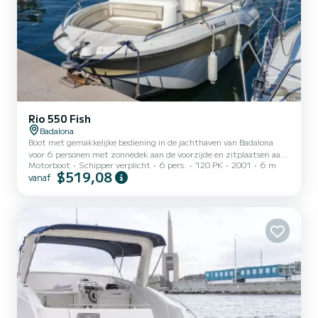
Rio 550 Fish
Badalona
Boot met gemakkelijke bediening in de jachthaven van Badalona
voor 6 personen met zonnedek aan de voorzijde en zitplaatsen aan
Motorboot
Schipper verplicht
6 pers.
120 PK
2001
6 m
de achterzijde. Luifel en draagbare koelbox beschikbaar. Optionele
$519,08
vanaf
schipper: Halve dag - 50EUR Hele dag - 80EUR