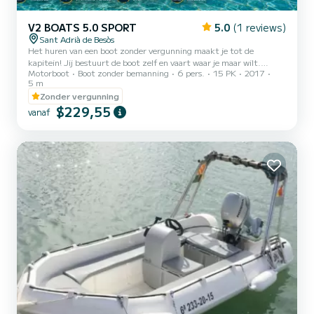
V2 BOATS 5.0 SPORT
5.0
(1 reviews)
Sant Adrià de Besòs
Het huren van een boot zonder vergunning maakt je tot de
kapitein! Jij bestuurt de boot zelf en vaart waar je maar wilt.
Motorboot
Boot zonder bemanning
6 pers.
15 PK
2017
Iedereen kan het besturen, je vrienden, je familie, je partner... We
5 m
kunnen allemaal kapiteins zijn! Elke zomer zien we op tv
Zonder vergunning
advertenties van mensen die hun droomvakantie op een boot
$229,55
doorbrengen en genieten van een echte zomer. Nu is dit al een
vanaf
realiteit! Vaar met je vrienden over de golven van de zee en mis de
kans niet om foto's te maken om deze leuke ervaring vast te leg...