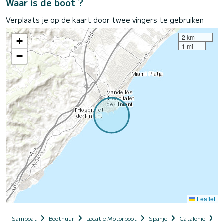
Waar is de boot ?
Verplaats je op de kaart door twee vingers te gebruiken
2 km
+
1 mi
−
Leaflet
Samboat
Boothuur
Locatie Motorboot
Spanje
Catalonië
Pr