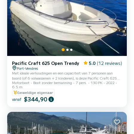
Pacific Craft 625 Open Trendy
5.0
(12 reviews)
Port-Vendres
Met ideale verhoudingen en een capaciteit van 7 personen aan
boord (of 6 volwassenen + 2 kinderen), is deze Pacific Craft 625
Motorboot
Boot zonder bemanning
7 pers.
130 PK
2022
aangedreven door de laatste Yamaha 130pk 4-takt injectiemotor
6.5 m
uitgerust met luxe uitrusting. Zijn zeer prestatiegerichte en
Geweldige eigenaar
comfortabele romp op zee maken van deze Franse Open
$344,90
momenteel de referentie op de markt in zijn categorie! Aan boord
vanaf
geniet u van: • Een groot zonnedek dat de hele voorkant van de
boot verandert in een comfortabel solarium. • Een enorm
intrekbaar R...