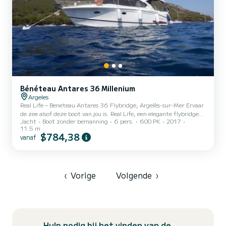
Bénéteau Antares 36 Millenium
Argeles
Real Life – Beneteau Antares 36 Flybridge, Argelès-sur-Mer Ervaar
de zee alsof deze boot van jou is. Real Life, een elegante flybridge
Jacht
Boot zonder bemanning
6 pers.
600 PK
2017
motorboot van 36 voet, wacht op je in Argelès-sur-Mer voor een
11.5 m
week ontsnapping. 2 tweepersoonshutten, badkamer, uitgeruste
$784,38
vanaf
keuken, ruime buitengebieden, 1 paddle en 1 kano inbegrepen,
beddengoed verstrekt. Varen langs de Golf van de Leeuw tot aan de
Calanques van Marseille, langs de Catalaanse kust naar Barcelona of
de Balearen, wilde ankerplaatsen, zonsonderg...
‹
Vorige
Volgende
›
Hulp nodig bij het vinden van de