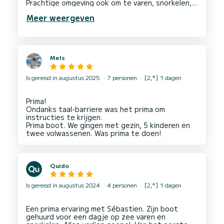
Prachtige omgeving ook om te varen, snorkelen,
zwemmen.
Meer weergeven
Stevige golven op de dag dat we gingen, maar
deze boot kon dat prima aan door de hoge boeg
en sterke motor.
Mels
Is gereisd in augustus 2025
7 personen
[2,*] 1 dagen
Prima!
Ondanks taal-barriere was het prima om
instructies te krijgen.
Prima boot. We gingen met gezin, 5 kinderen en
Quido
Is gereisd in augustus 2024
4 personen
[2,*] 1 dagen
Een prima ervaring met Sébastien. Zijn boot
gehuurd voor een dagje op zee varen en