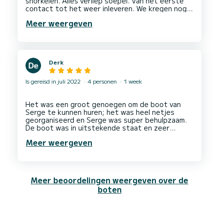
snorkelen. Alles verliep soepel. Van het eerste
contact tot het weer inleveren. We kregen nog
goede tips voor een mooie vaarroute. We zijn
Meer weergeven
richting Collioure, Port Vendres, Cap Béar
gegaan. Wil je een boot huren dan kun je dat
perfect bij deze verhuurder doen. Dankjewel
Derk
Is gereisd in juli 2022
4 personen
1 week
Het was een groot genoegen om de boot van
Serge te kunnen huren; het was heel netjes
georganiseerd en Serge was super behulpzaam.
De boot was in uitstekende staat en zeer
compleet om mee door de kustwateren te varen.
Meer weergeven
We raden zowel Serge als de Semper en davant
Meer beoordelingen weergeven over de
boten