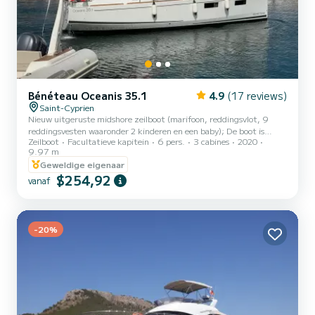
Bénéteau Oceanis 35.1
4.9
(17 reviews)
Saint-Cyprien
Nieuw uitgeruste midshore zeilboot (marifoon, reddingsvlot, 9
reddingsvesten waaronder 2 kinderen en een baby); De boot is
Zeilboot
Facultatieve kapitein
6 pers.
3 cabines
2020
voorzien van een achterdek met een ladder. Het is mogelijk om het
9.97 m
met een gids te huren (op aanvraag, aangezien er mogelijk
Geweldige eigenaar
onbeschikbaarheidsproblemen kunnen zijn). De boot is voorzien van
$254,92
een groot zeil en een genua, een tender met elektromotor, een
vanaf
windturbine en twee watertanks (totale inhoud 330 liter). Nieuw
voor 2024: toevoeging van een zeil van het type Furlstrom...
-20%