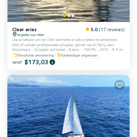
Clear aries
5.0
(17 reviews)
Argelès-sur-Mer
Uw privéboot om de Côte Vermeille in alle vrijheid te verkennen.
Met of zonder professionele schipper, geniet van El Terry, een
Motorboot
Schipper optioneel
8 pers.
150 PK
2012
6.5 m
elegante Italiaanse boot volledig geprivatiseerd, en beleef een
onvergetelijke dag tussen Collioure, Port-Vendres, Paulilles en
Flexibele annulering
Geweldige eigenaar
Banyuls. Met schipper: Patrick, Professionele schipper en local,
$173,03
vanaf
neemt u mee op ontdekkingstocht naar de mooiste baaien en
verborgen schatten van de Catalaanse kust. Zonder schipper:
volledige briefing, weersadvies en assistentie bij vert...