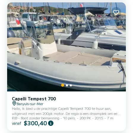
Capelli Tempest 700
Banyuls-sur-Mer
Hallo, Ik bied u de prachtige Capelli Tempest 700 te huur aan,
uitgerust met een 200pk motor. De regio is een droomplek om een
RIB
Boot zonder bemanning
10 pers.
200 PK
2015
7 m
vakantie door te brengen in het hart van een ongerepte natuur.
$300,40
vanaf
Deze boot is ideaal om de regio te verkennen, met een capaciteit
van 10 personen aan boord, perfect voor uitstapjes met familie of