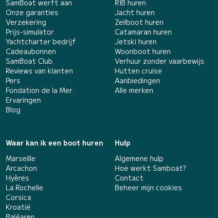
SamBoat werft aan
RIB huren
Onze garanties
Jacht huren
Verzekering
Zeilboot huren
Prijs-simulator
Catamaran huren
Yachtcharter bedrijf
Jetski huren
Cadeaubonnen
Woonboot huren
SamBoat Club
Verhuur zonder vaarbewijs
Reviews van klanten
Hutten cruise
Pers
Aanbiedingen
Fondation de la Mer
Alle merken
Ervaringen
Blog
Waar kan ik een boot huren
Hulp
Marseille
Algemene hulp
Arcachon
Hoe werkt Samboat?
Hyères
Contact
La Rochelle
Beheer mijn cookies
Corsica
Kroatië
Baléaren