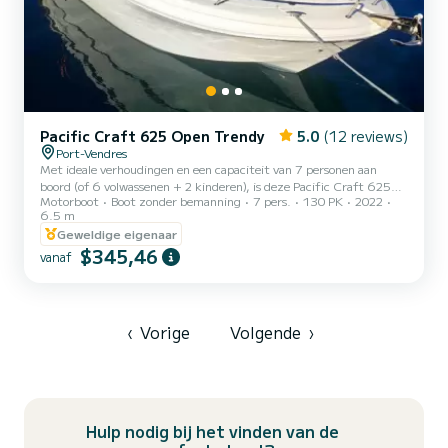
Pacific Craft 625 Open Trendy
5.0
(12 reviews)
Port-Vendres
Met ideale verhoudingen en een capaciteit van 7 personen aan
boord (of 6 volwassenen + 2 kinderen), is deze Pacific Craft 625
Motorboot
Boot zonder bemanning
7 pers.
130 PK
2022
aangedreven door de laatste Yamaha 130pk 4-takt injectiemotor
6.5 m
uitgerust met luxe uitrusting. Zijn zeer prestatiegerichte en
Geweldige eigenaar
comfortabele romp op zee maken van deze Franse Open
$345,46
momenteel de referentie op de markt in zijn categorie! Aan boord
vanaf
geniet u van: • Een groot zonnedek dat de hele voorkant van de
boot verandert in een comfortabel solarium. • Een enorm
intrekbaar R...
‹
Vorige
Volgende
›
Hulp nodig bij het vinden van de