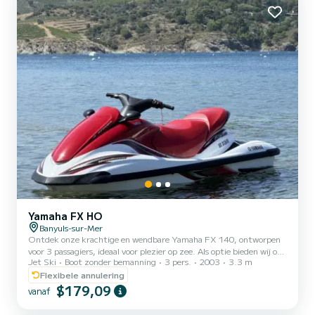
Yamaha FX HO
Banyuls-sur-Mer
Ontdek onze krachtige en wendbare Yamaha FX 140, ontworpen
voor 3 passagiers, ideaal voor plezier op zee. Als optie bieden wij ook
Jet Ski
Boot zonder bemanning
3 pers.
2003
3.3 m
wakeboardverhuur, opblaasbare band, waterskiën, voor opwindende
sensaties en onvergetelijke herinneringen. Boek nu uw sessie en
Flexibele annulering
beleef het avontuur op de wateren van de Côte Vermeille!
$179,09
vanaf
(Reddingsvesten en uitrusting inbegrepen)