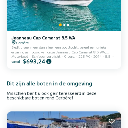
Jeanneau Cap Camarat 8.5 WA
Cerbère
Biedt u veel meer dan alleen een boottocht: beleef een unieke
ervaring aan boord van onze Jeanneau Cap Camarat 8.5 WA,
Motorboot
Schipper verplicht
9 pers.
225 PK
2014
8.5 m
vertrekkend vanuit CERBERE, bij de poorten van de Costa Brava en
$693,24
vanaf
het natuurpark Cap de Creus. Onder begeleiding van uw
professionele schipper, inbegrepen in de prijs, laat u zich in alle rust
leiden naar de mooiste schatten van de Middellandse Zee. Ontdek
de geheime baaien met turquoise wateren, de wilde kliffen van Cap
de Creus, de authentieke charme van Cadaqués en Portlliga...
Dit zijn alle boten in de omgeving
Misschien bent u ook geïnteresseerd in deze
beschikbare boten rond Cerbère!