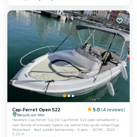
middenconsole. Slim geplaatste leuningen maken het verplaatsen
gemakkelijker. Uitgerust met een extra lange Bimini, ligstoel,
douche, skimat, Bluetooth-radio, GPS. De achterplanken zijn ex...
Cap-Ferret Open 522
5.0
(4 reviews)
Banyuls-sur-Mer
Havelock Cap Ferret 522 De Cap Ferret 522 open verwelkomt u
met familie of vrienden tijdens uw zeetochten op de rotsachtige
Motorboot
Boot zonder bemanning
5 pers.
50 PK
2022
kust. Gereden met een kustvergunning. Comfortabele boot met
5.22 m
zijn ligstoel vooraan, zijn achterbank en zijn bimini, hij zal u als