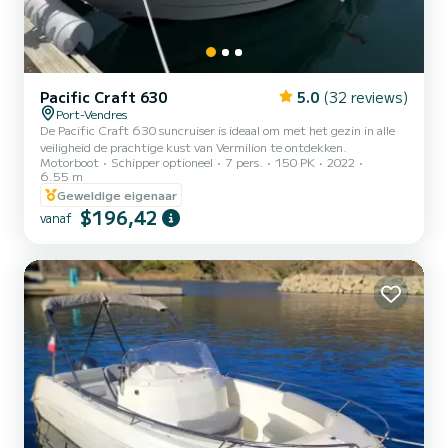
Pacific Craft 630
5.0
(32 reviews)
Port-Vendres
De Pacific Craft 630 suncruiser is ideaal om met het gezin in alle
veiligheid de prachtige kust van Vermilion te ontdekken.
Motorboot
Schipper optioneel
7 pers.
150 PK
2022
6.55 m
Geweldige eigenaar
$196,42
vanaf