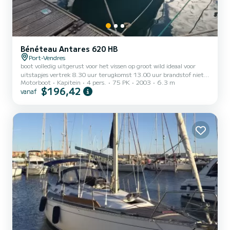
Bénéteau Antares 620 HB
Port-Vendres
boot volledig uitgerust voor het vissen op groot wild ideaal voor
uitstapjes vertrek 8.30 uur terugkomst 13.00 uur brandstof niet
Motorboot
Kapitein
4 pers.
75 PK
2003
6.3 m
inbegrepen neem voor meer informatie rechtstreeks contact met
$196,42
vanaf
mij op