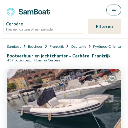
Cerbère
Filteren
Kies een datum of een periode
Samboat
Boothuur
Frankrijk
Occitanie
Pyrénées-Orientales
Bootverhuur en jachtcharter - Cerbère, Frankrijk
437 boten beschikbaar in Cerbère