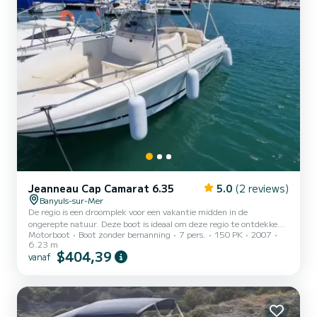
Jeanneau Cap Camarat 6.35
5.0
(2 reviews)
Banyuls-sur-Mer
De regio is een droomplek voor een vakantie midden in de
ongerepte natuur. Deze boot is ideaal om deze regio te ontdekken,
Motorboot
Boot zonder bemanning
7 pers.
150 PK
2007
met een capaciteit aan boord van 7 personen, perfect voor
6.23 m
uitstapjes met familie of vrienden. Vertrek vanuit Banyuls
$404,39
vanaf
verschillende keuzes: Collioure, Anse de Paulilles, Baai van
Peyrefitte (onderwaterpad), zonder het natuurreservaat
CERBERE-BANYULS te vergeten. Als u van zeilen houdt, ligt
Spanje op ongeveer twintig minuten afstand, en de kust is
werkelijk fantastisch....