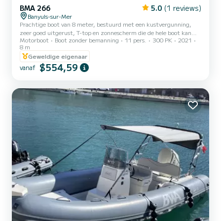
BMA 266
5.0
(1 reviews)
Banyuls-sur-Mer
Prachtige boot van 8 meter, bestuurd met een kustvergunning,
zeer goed uitgerust, T-top en zonnescherm die de hele boot kan
Motorboot
Boot zonder bemanning
11 pers.
300 PK
2021
bedekken, groot ligweide aan de voorkant, tafels aan de voor- en
8 m
achterkant, extra lange achterdekken, douche, koeler, hij
Geweldige eigenaar
ontwikkelt een kracht van 300 pk en kan comfortabel tot 11
$554,59
personen vervoeren. Ideaal voor een dag met familie of vrienden. Je
vanaf
kunt een boei of een kielzog slepen voor gegarandeerde
pleziermomenten.