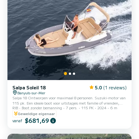
Salpa Soleil 18
5.0
(1 reviews)
Banyuls-sur-Mer
Salpa 18 Ontworpen voor maximaal 8 personen. Suzuki-motor van
115 pk. Een ideale boot voor uitstapjes met familie of vrienden,
RIB
Boot zonder bemanning
7 pers.
115 PK
2024
6 m
aanbevolen voor 7 personen. Gereden met een kustvergunning.
Met zijn motor van 115 pk is het een veilige boot die zich zeer
Geweldige eigenaar
gemakkelijk zal aanpassen aan al uw activiteiten (vissen,
$681,69
vanaf
sleepsporten, wandelingen, enz.). Deze boot is uitgerust met een
ligstoel waar u kunt ontspannen en een zonnescherm, GPS,
douche.