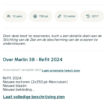
12 pers.
700 pk
12 meter
2017
Door deze boot te reserveren, kunt u een donatie doen aan de
Stichting van de Zee om de bescherming van de oceanen te
ondersteunen.
Over Marlin 38 - Refit 2024
Automatisch vertaalde tekst
Laat originele tekst zien
Refit 2024:
Nieuwe motoren (2x350 pk Mercruiser)
Nieuwe blazen
Nieuwe bekleding
Micro-geperforeerde zonneluifel (kan tijdens het varen
Laat volledige beschrijving zien
behouden blijven)
Radio 6 luidsprekers + subwoofer + versterker
Dekverlichting + onderwaterverlichting