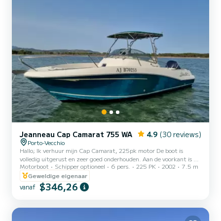
Jeanneau Cap Camarat 755 WA
4.9
(30 reviews)
Porto-Vecchio
Hallo; Ik verhuur mijn Cap Camarat, 225pk motor De boot is
volledig uitgerust en zeer goed onderhouden. Aan de voorkant is er
Motorboot
Schipper optioneel
6 pers.
225 PK
2002
7.5 m
een groot zonnedek perfect om te ontspannen en te genieten van
het uitzicht en de vaartocht, achterin is er een verwijderbare tafel
Geweldige eigenaar
om te lunchen, een audiosysteem voor muziek en een koelkast Er is
$346,26
vanaf
een hut aan de voorkant met twee slaapplaatsen, ideaal voor 2
volwassenen en 1 kind. toilet aan boord De boot bevindt zich in
Porto-Vecchio, van daaruit kunt u de prachtige...