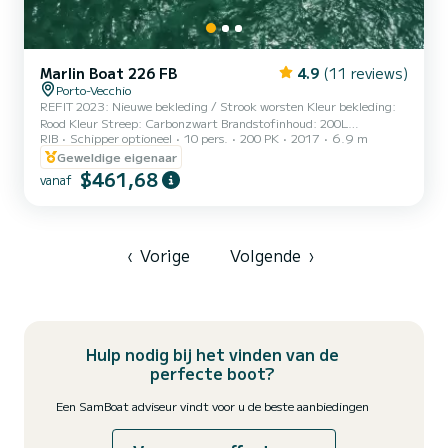
Marlin Boat 226 FB
4.9
(11 reviews)
Porto-Vecchio
REFIT 2023: Nieuwe bekleding / Strook worsten Kleur bekleding:
Rood Kleur Streep: Carbonzwart Brandstofinhoud: 200L
RIB
Schipper optioneel
10 pers.
200 PK
2017
6.9 m
Watercapaciteit: 40L Lengte: 6m90 GPS/sounder, radio (BT),
micro-geperforeerde bimini-top (kan bewaard worden tijdens het
Geweldige eigenaar
navigeren), afneembare tafel, zwemtrap & douche met helder
$461,68
vanaf
water. Gedurende 3 dagen: 1/2 dag gratis (prijs van 2,5 dagen)
Voor 1 week: 1 dag gratis (prijs van 6 dagen) Schipper aan
aanvraag: 250€ / dag
‹
Vorige
Volgende
›
Hulp nodig bij het vinden van de
perfecte boot?
Een SamBoat adviseur vindt voor u de beste aanbiedingen