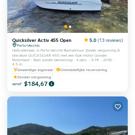
Quicksilver Activ 455 Open
5.0
(13 reviews)
Porto-Vecchio
Hallo allemaal, in Porto-Vecchio Bootverhuur Zonder vergunning Ik
stel deze QUICKSILVER 465 met een 6pk-motor (zonder
Motorboot
Boot zonder bemanning
4 pers.
6 PK
2018
vergunning) te huur voor vanuit Porto-Vecchio Goed uitgerust
4.5 m
:taud met zon, muziek, zwemtrap...
Geweldige eigenaar
Onmiddellijke reservering
Zonder vergunning
$184,67
vanaf