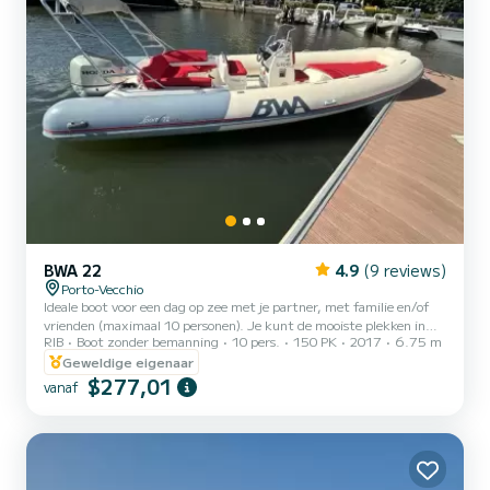
BWA 22
4.9
(9 reviews)
Porto-Vecchio
Ideale boot voor een dag op zee met je partner, met familie en/of
vrienden (maximaal 10 personen). Je kunt de mooiste plekken in
RIB
Boot zonder bemanning
10 pers.
150 PK
2017
6.75 m
Zuid-Corsica ontdekken vanuit de haven van Porto-Vecchio. We
geven je een logboek om gevaarlijke zones aan te geven, maar ook
Geweldige eigenaar
interessante stranden en snorkelplekken. We kunnen je ook 's
$277,01
vanaf
middags adviseren over strandrestaurants waar je de boot veilig
kunt aanmeren. Deze boot is uitgerust met een GPS, dieptemeter,
zonnescherm, buitendouche, tafel, voor- en achte...