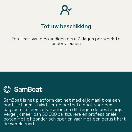
Tot uw beschikking
Een team van deskundigen om u 7 dagen per week te
ondersteunen
SamBoat is het platform dat het makkelijk maakt om een
boot te huren. U vindt er de perfecte boot voor een
dagtocht of een zeilvakantie, en dit tegen de beste prijs.
Vergelijk meer dan 50 000 particuliere en professionele
boten met of zonder schipper en vaar met een gerust hart
de wereld rond.