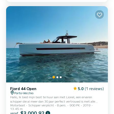
uw uitstapjes met familie of vrienden. Aan boord vindt u een
middenconsole, een GPS, een bimini-top...
Fjord 44 Open
5.0
(1 reviews)
Porto-Vecchio
Hallo, Ik bied mijn boot te huur aan met Lionel, een ervaren
schipper die al meer dan 30 jaar perfect vertrouwd is met alle
Motorboot
Schipper verplicht
8 pers.
900 PK
2019
hoekjes van Corsica (350€/dag directe betaling in de haven). De
13.45 m
boot is zeer goed gemotoriseerd (2x450PK) en stelt u in staat om
$3 000,92
vanaf