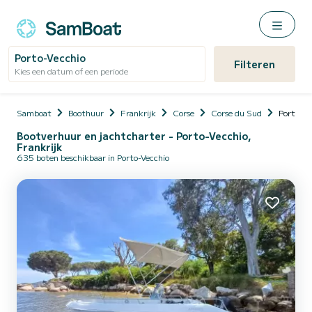
Porto-Vecchio
Filteren
Kies een datum of een periode
Samboat
Boothuur
Frankrijk
Corse
Corse du Sud
Porto-Ve
Bootverhuur en jachtcharter - Porto-Vecchio,
Frankrijk
635 boten beschikbaar in Porto-Vecchio