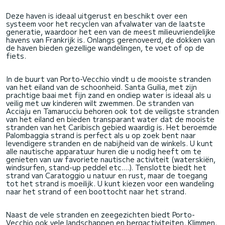
Deze haven is ideaal uitgerust en beschikt over een
systeem voor het recyclen van afvalwater van de laatste
generatie, waardoor het een van de meest milieuvriendelijke
havens van Frankrijk is. Onlangs gerenoveerd, de dokken van
de haven bieden gezellige wandelingen, te voet of op de
fiets.
In de buurt van Porto-Vecchio vindt u de mooiste stranden
van het eiland van de schoonheid. Santa Guilia, met zijn
prachtige baai met fijn zand en ondiep water is ideaal als u
veilig met uw kinderen wilt zwemmen. De stranden van
Acciaju en Tamarucciu behoren ook tot de veiligste stranden
van het eiland en bieden transparant water dat de mooiste
stranden van het Caribisch gebied waardig is. Het beroemde
Palombaggia strand is perfect als u op zoek bent naar
levendigere stranden en de nabijheid van de winkels. U kunt
alle nautische apparatuur huren die u nodig heeft om te
genieten van uw favoriete nautische activiteit (waterskiën,
windsurfen, stand-up peddel etc....). Tenslotte biedt het
strand van Caratoggio u natuur en rust, maar de toegang
tot het strand is moeilijk. U kunt kiezen voor een wandeling
naar het strand of een boottocht naar het strand.
Naast de vele stranden en zeegezichten biedt Porto-
Vecchio ook vele landschappen en bergactiviteiten. Klimmen,