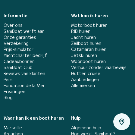
Informatie
Wat kan ik huren
Over ons
Motorboot huren
SamBoat werft aan
RIB huren
Onze garanties
Jacht huren
Verzekering
Zeilboot huren
Prijs-simulator
Catamaran huren
Yachtcharter bedrijf
Jetski huren
Cadeaubonnen
Woonboot huren
SamBoat Club
Verhuur zonder vaarbewijs
Reviews van klanten
Hutten cruise
Pers
Aanbiedingen
Fondation de la Mer
Alle merken
Ervaringen
Blog
Waar kan ik een boot huren
Hulp
Marseille
Algemene hulp
Arcachon
Hoe werkt Samboat?