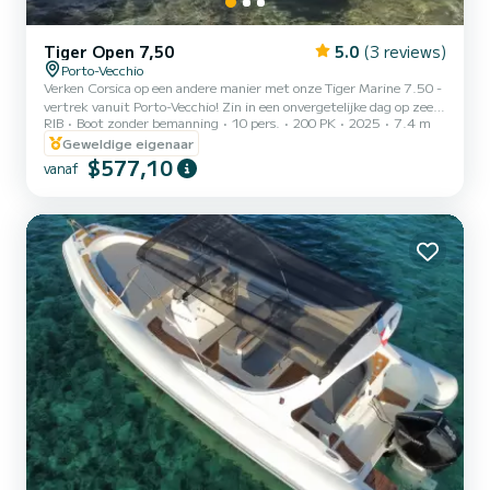
Tiger Open 7,50
5.0
(3 reviews)
Porto-Vecchio
Verken Corsica op een andere manier met onze Tiger Marine 7.50 -
vertrek vanuit Porto-Vecchio! Zin in een onvergetelijke dag op zee?
RIB
Boot zonder bemanning
10 pers.
200 PK
2025
7.4 m
Huur onze Tiger Marine Open 7.50 - een ruime, comfortabele en
ideale halfstijve boot om de mooiste baaien en geheime stranden
Geweldige eigenaar
van Corsica te ontdekken. Perfect voor een uitje met vrienden of
$577,10
vanaf
familie! Wat onze boot biedt: Capaciteit tot 10 personen Krachtige
en zuinige Suzuki 200 pk motor Biminitop voor aangename
schaduw Topgeluidssysteem voor uw muziek Zeer...