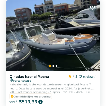
vrienden, voor een verjaardag, een ontspannende dag of een
uitzonderlijke ontsnapping in de Middellandse Zee. Waarom voor...
Qingdao haohai Moana
4.5
(2 reviews)
Porto-Vecchio
Hallo allemaal, ik stel voor dat je deze semi-rigide boot Moana 7
huurt. Deze laatste werd gelanceerd in juli 2024. Als je vertrekt
RIB
Boot zonder bemanning
10 pers.
225 PK
2024
7 m
vanuit Porto-Vecchio, kun je aan boord van een prachtige boot in de
prachtige Corsicaanse wateren varen. Een boot die zowel veilig als
Onmiddellijke reservering
comfortabel is, ideaal om te genieten van de Corsicaanse kust. Met
$519,39
vanaf
een capaciteit van 10 personen aan boord is deze boot perfect voor