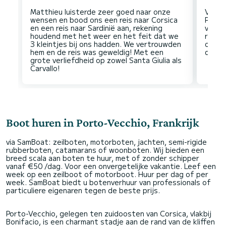
Matthieu luisterde zeer goed naar onze
Via e
wensen en bood ons een reis naar Corsica
Piana
en een reis naar Sardinië aan, rekening
verla
houdend met het weer en het feit dat we
rusti
3 kleintjes bij ons hadden. We vertrouwden
om te
hem en de reis was geweldig! Met een
grote verliefdheid op zowel Santa Giulia als
Boot huren in Porto-Vecchio, Frankrijk
via SamBoat: zeilboten, motorboten, jachten, semi-rigide
rubberboten, catamarans of woonboten. Wij bieden een
breed scala aan boten te huur, met of zonder schipper
vanaf €50 /dag. Voor een onvergetelijke vakantie. Leef een
week op een zeilboot of motorboot. Huur per dag of per
week. SamBoat biedt u botenverhuur van professionals of
particuliere eigenaren tegen de beste prijs.
Porto-Vecchio, gelegen ten zuidoosten van Corsica, vlakbij
Bonifacio, is een charmant stadje aan de rand van de kliffen