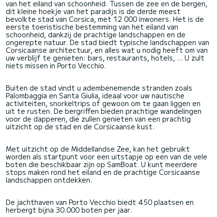
van het eiland van schoonheid. Tussen de zee en de bergen,
dit kleine hoekje van het paradijs is de derde meest
bevolkte stad van Corsica, met 12 000 inwoners. Het is de
eerste toeristische bestemming van het eiland van
schoonheid, dankzij de prachtige landschappen en de
ongerepte natuur. De stad biedt typische landschappen van
Corsicaanse architectuur, en alles wat u nodig heeft om van
uw verblijf te genieten: bars, restaurants, hotels, ... U zult
niets missen in Porto Vecchio.
Buiten de stad vindt u adembenemende stranden zoals
Palombaggia en Santa Giulia, ideaal voor uw nautische
activiteiten, snorkeltrips of gewoon om te gaan liggen en
uit te rusten. De bergriffen bieden prachtige wandelingen
voor de dapperen, die zullen genieten van een prachtig
uitzicht op de stad en de Corsicaanse kust.
Met uitzicht op de Middellandse Zee, kan het gebruikt
worden als startpunt voor een uitstapje op een van de vele
boten die beschikbaar zijn op SamBoat. U kunt meerdere
stops maken rond het eiland en de prachtige Corsicaanse
landschappen ontdekken.
De jachthaven van Porto Vecchio biedt 450 plaatsen en
herbergt bijna 30.000 boten per jaar.