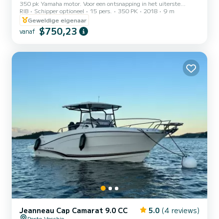
350 pk Yamaha motor. Voor een ontsnapping in het uiterste
RIB
Schipper optioneel
15 pers.
350 PK
2018
9 m
zuiden van het eiland, kunt u kustvaart maken om onze mooie
baaien te bezoeken. Geniet van dit turquoise water.
Geweldige eigenaar
$750,23
vanaf
Jeanneau Cap Camarat 9.0 CC
5.0
(4 reviews)
Porto-Vecchio