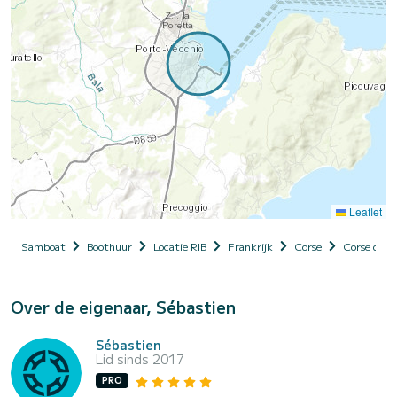
Leaflet
Samboat
Boothuur
Locatie RIB
Frankrijk
Corse
Corse du S
Over de eigenaar, Sébastien
Sébastien
Lid sinds 2017
PRO