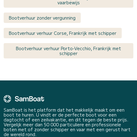
vaarbewijs
Bootverhuur zonder vergunning
Bootverhuur verhuur Corse, Frankrijk met schipper
Bootverhuur verhuur Porto-Vecchio, Frankrijk met
schipper
SamBoat is het platform dat het makkelijk maakt om een
boot te huren. U vindt er de perfecte boot voor een
dagtocht of een zeilvakantie, en dit tegen de beste prijs.
Vergelijk meer dan 50 000 particuliere en professionele
boten met of zonder schipper en vaar met een gerust hart
de wereld rond.