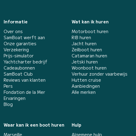
Informatie
Wat kan ik huren
Over ons
Motorboot huren
SamBoat werft aan
RIB huren
Onze garanties
Jacht huren
Verzekering
Zeilboot huren
Prijs-simulator
Catamaran huren
Yachtcharter bedrijf
Jetski huren
Cadeaubonnen
Woonboot huren
SamBoat Club
Verhuur zonder vaarbewijs
Reviews van klanten
Hutten cruise
Pers
Aanbiedingen
Fondation de la Mer
Alle merken
Ervaringen
Blog
Waar kan ik een boot huren
Hulp
Marseille
Algemene hulp