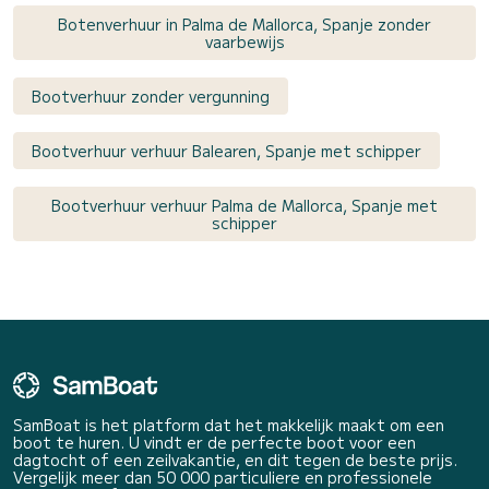
Botenverhuur in Palma de Mallorca, Spanje zonder
vaarbewijs
Bootverhuur zonder vergunning
Bootverhuur verhuur Balearen, Spanje met schipper
Bootverhuur verhuur Palma de Mallorca, Spanje met
schipper
SamBoat is het platform dat het makkelijk maakt om een
boot te huren. U vindt er de perfecte boot voor een
dagtocht of een zeilvakantie, en dit tegen de beste prijs.
Vergelijk meer dan 50 000 particuliere en professionele