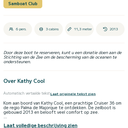
Samboat Club
6 pers.
3 cabins
11,3 meter
2013
Door deze boot te reserveren, kunt u een donatie doen aan de
Stichting van de Zee om de bescherming van de oceanen te
ondersteunen.
Over Kathy Cool
Automatisch vertaalde tekst
Laat originele tekst zien
Kom aan boord van Kathy Cool, een prachtige Cruiser 36 om
de regio Palma de Majorque te ontdekken. De zeilboot is
gebouwd 2013 en belooft veel comfort op zee.
De boot heeft 3 hutten met alle comfort en een capaciteit
Laat volledige beschrijving zien
van 6 personen. Met een totale lengte van 11 meter is het