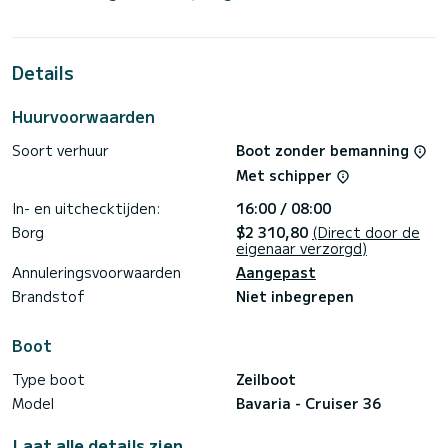
uw perfecte metgezel voor een unieke vakantie op het
water in de omgeving van Palma de Majorque.
Voor uw comfort heeft Kathy Cool 1 toilet met douche
Details
Deze boot is uitgerust met een rolgrootzeil en een
rolgenua. Het is onder meer uitgerust met de volgende
Huurvoorwaarden
apparatuur: Autopilot, Boegschroef.
Soort verhuur
Boot zonder bemanning
Boekingsaanvragen en vrijblijvende prijsaanvragen worden
rechtstreeks door SamBoot. Via het platform kunt u de
Met schipper
In- en uitchecktijden:
16:00 / 08:00
Borg
$2 310,80
(Direct door de
eigenaar verzorgd)
Annuleringsvoorwaarden
Aangepast
Brandstof
Niet inbegrepen
Boot
Type boot
Zeilboot
Model
Bavaria - Cruiser 36
Laat alle details zien