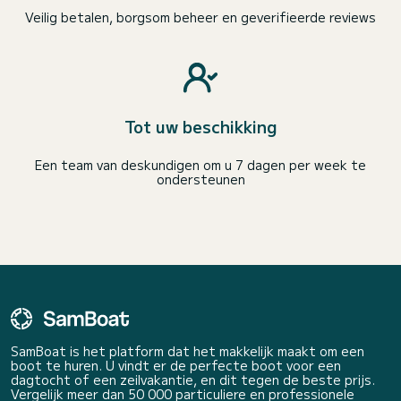
Veilig betalen, borgsom beheer en geverifieerde reviews
Tot uw beschikking
Een team van deskundigen om u 7 dagen per week te
ondersteunen
SamBoat is het platform dat het makkelijk maakt om een
boot te huren. U vindt er de perfecte boot voor een
dagtocht of een zeilvakantie, en dit tegen de beste prijs.
Vergelijk meer dan 50 000 particuliere en professionele