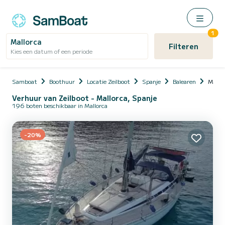
1
Mallorca
Filteren
Kies een datum of een periode
Samboat
Boothuur
Locatie Zeilboot
Spanje
Balearen
Mallo
Verhuur van Zeilboot - Mallorca, Spanje
196 boten beschikbaar in Mallorca
-20%