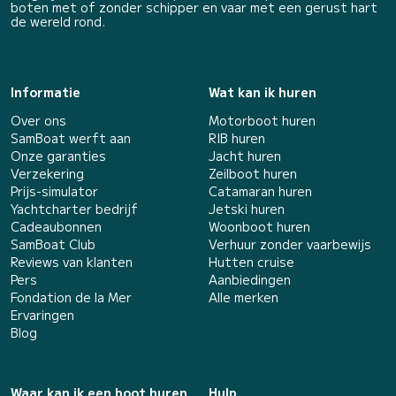
boten met of zonder schipper en vaar met een gerust hart
de wereld rond.
Informatie
Wat kan ik huren
Over ons
Motorboot huren
SamBoat werft aan
RIB huren
Onze garanties
Jacht huren
Verzekering
Zeilboot huren
Prijs-simulator
Catamaran huren
Yachtcharter bedrijf
Jetski huren
Cadeaubonnen
Woonboot huren
SamBoat Club
Verhuur zonder vaarbewijs
Reviews van klanten
Hutten cruise
Pers
Aanbiedingen
Fondation de la Mer
Alle merken
Ervaringen
Blog
Waar kan ik een boot huren
Hulp