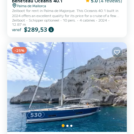
Bénéteau Oceanis 40.1
5.0
(4 reviews)
Palma de Mallorca
Zeilboot for rent in Palma de Majorque. This Oceanis 40.1 built in
2024 offers an excellent quality for its price for a cruise of a few
Zeilboot
Schipper optioneel
10 pers.
4 cabines
2024
days or even a few weeks. The boat has 4 cabins with total comfort
12.87 m
and a capacity of 10 passengers. With a total length of 13 meters
$289,53
vanaf
and 45 horsepower, it will be your best friend when spending
extraordinary holidays on the waters of Palma de Majorque Dit
Oceanis 40.1 is uitgerust met2 toilets met douche. Deze...
-25%