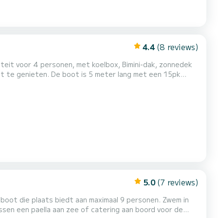
4.4
(8 reviews)
teit voor 4 personen, met koelbox, Bimini-dak, zonnedek
eter lang met een 15pk
a vlakbij Palma. Vanaf hier zijn er veel leuke kleine unieke
m te bezoeken: Cala Major, Cas Catala, Illetas, Portals, P...
5.0
(7 reviews)
edboot die plaats biedt aan maximaal 9 personen. Zwem in
ussen een paella aan zee of catering aan boord voor de