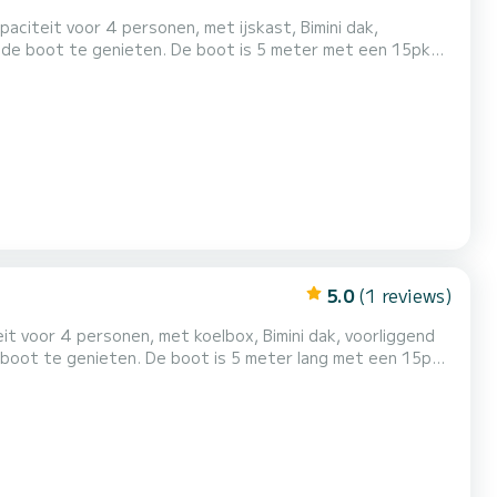
citeit voor 4 personen, met ijskast, Bimini dak,
op de boot te genieten. De boot is 5 meter met een 15pk
ala in de buurt van Palma, Vanaf hier zijn er veel mooie
et de boot kunt bezoeken. Calas om te bezoeken: Cala Major, cas catala, illetas, portals,...
5.0
(1 reviews)
it voor 4 personen, met koelbox, Bimini dak, voorliggend
de boot te genieten. De boot is 5 meter lang met een 15pk
 in de buurt van Palma. Vanaf hier zijn er veel mooie kleine
ala Major, Cas Catala, Illetas, Por...