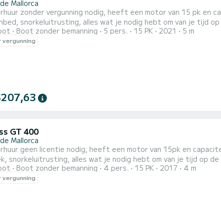
 de Mallorca
huur zonder vergunning nodig, heeft een motor van 15 pk en capa
bed, snorkeluitrusting, alles wat je nodig hebt om van je tijd 
oot
Boot zonder bemanning
5 pers.
15 PK
2021
5 m
eer gemakkelijk te besturen! We leveren het af bij Illetas, cas cat
 vergunning
kleine unieke plekken die je m
$207,63
ss GT 400
 de Mallorca
huur geen licentie nodig, heeft een motor van 15pk en capacite
, snorkeluitrusting, alles wat je nodig hebt om van je tijd op 
oot
Boot zonder bemanning
4 pers.
15 PK
2017
4 m
eel gemakkelijk te besturen! We leveren het bij Illetas, Cas Catala
 vergunning
lekken die je met de boot kunt bezoeken. Baaien om te bezoeken: C