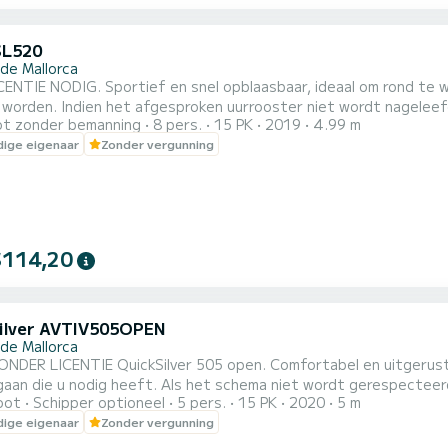
SL520
 de Mallorca
ENTIE NODIG. Sportief en snel opblaasbaar, ideaal om rond te w
 worden. Indien het afgesproken uurrooster niet wordt nageleef
t zonder bemanning
8 pers.
15 PK
2019
4.99 m
kend. Te verrekenen met de borg. 300 euro borg contant 500 eur
ige eigenaar
Zonder vergunning
$114,20
ilver AVTIV505OPEN
 de Mallorca
NDER LICENTIE QuickSilver 505 open. Comfortabel en uitgerust 
gaan die u nodig heeft. Als het schema niet wordt gerespecteer
oot
Schipper optioneel
5 pers.
15 PK
2020
5 m
00 contant 500 kaart
ige eigenaar
Zonder vergunning