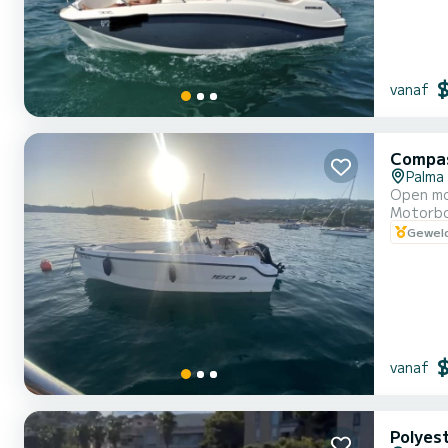
vanaf
Compas
Palma
Open mo
Motorb
Geweld
vanaf
Polyes