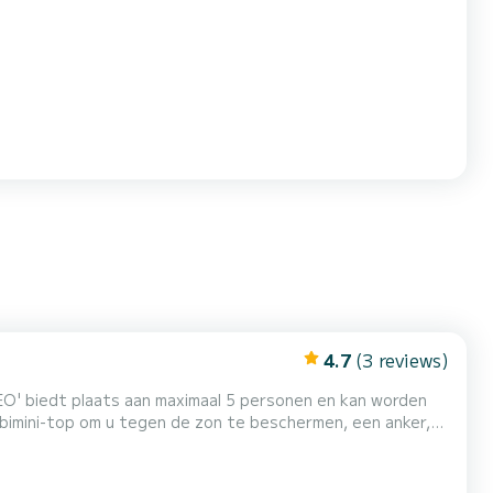
cht om de mooiste kant van Mallorca te ontdekken.
s, families en vriendengroepen die op zoek zijn naar ie...
4.7
(3 reviews)
O' biedt plaats aan maximaal 5 personen en kan worden
 bimini-top om u tegen de zon te beschermen, een anker,
 te gaan, een radio / bluetooth en natuurlijk alle
rg van € 500 vereist (contant of Visa / Mastercard), t...