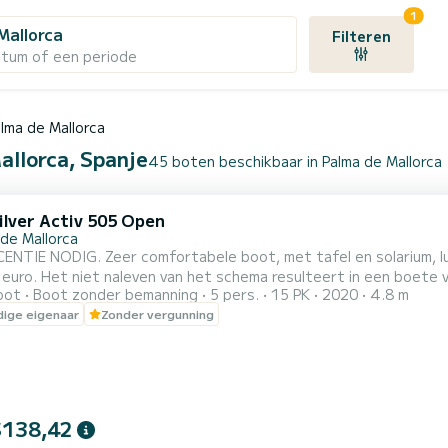
1
Mallorca
Filteren
atum of een periode
lma de Mallorca
allorca, Spanje
45 boten beschikbaar in Palma de Mallorca
ilver Activ 505 Open
 de Mallorca
ENTIE NODIG. Zeer comfortabele boot, met tafel en solarium, lui
euro. Het niet naleven van het schema resulteert in een boete v
oot
Boot zonder bemanning
5 pers.
15 PK
2020
4.8 m
ige eigenaar
Zonder vergunning
$138,42