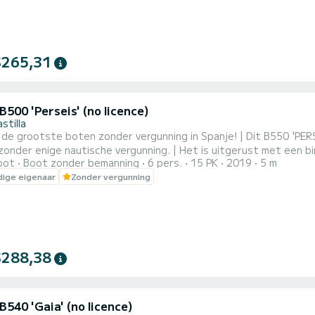
$265,31
B500 'Perseis' (no licence)
stilla
 de grootste boten zonder vergunning in Spanje! | Dit B550 'PE
onder enige nautische vergunning. | Het is uitgerust met een b
oot
Boot zonder bemanning
6 pers.
15 PK
2019
5 m
n een zwemplateau om te zwemmen en terug aan boord te komen, 
ige eigenaar
Zonder vergunning
idsuitrusting (reddingsvesten, anker, misthoorn ...). | Een borg va
$288,38
B540 'Gaia' (no licence)