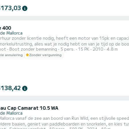
$173,03
e 400
 de Mallorca
huur zonder licentie nodig, heeft een motor van 15pk en capaci
rkeluitrusting, alles wat je nodig hebt om van je tijd op de boot te genieten. De boot is 5 m
oot
Boot zonder bemanning
5 pers.
15 PK
2010
4.8 m
eel gemakkelijk te besturen! We leveren deze bij Illetas, Cas Catal
ele annulering
Zonder vergunning
plekken die je met de boot kunt bezoeken. Calas o
$138,42
au Cap Camarat 10.5 WA
 de Mallorca
allorca vanaf de zee aan boord van Run Wild, een stijlvolle spe
eldere baaien, geniet van paddleboarden en snorkelen, en kies t