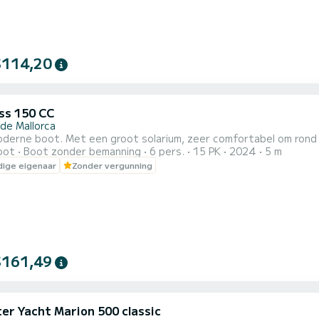
$114,20
s 150 CC
 de Mallorca
derne boot. Met een groot solarium, zeer comfortabel om rond M
oot
Boot zonder bemanning
6 pers.
15 PK
2024
5 m
ige eigenaar
Zonder vergunning
$161,49
ter Yacht Marion 500 classic