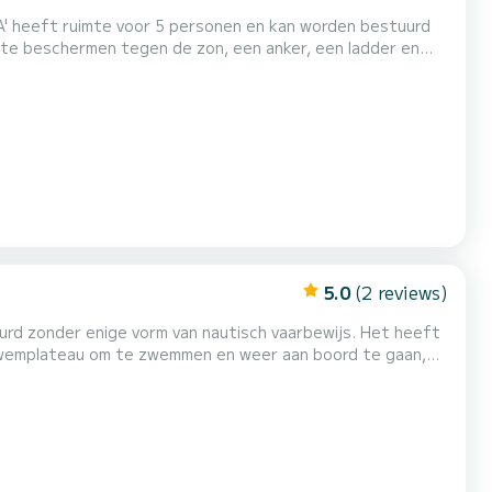
' heeft ruimte voor 5 personen en kan worden bestuurd
m te beschermen tegen de zon, een anker, een ladder en
luetooth en uiteraard alle veiligheidsuitrusting
contant of Visa/Mastercard), die aan het einde van de
5.0
(2 reviews)
rd zonder enige vorm van nautisch vaarbewijs. Het heeft
zwemplateau om te zwemmen en weer aan boord te gaan,
reddingsvesten, anker, misthoorn...). Benzine/schoonmaak:
 (contant of Visa/Mastercard), die aan het einde van...