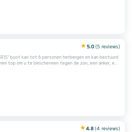
5.0
(5 reviews)
RSEIS' boot kan tot 6 personen herbergen en kan bestuurd
imini top om u te beschermen tegen de zon, een anker, een
een radio / bluetooth en natuurlijk alle
n € 500 is vereist (contant of Visa / Mastercard), die aan
4.8
(4 reviews)