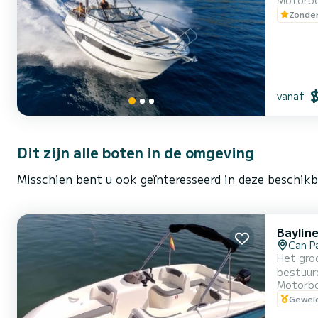
Motorb
perfecte
Zonder
Ontworpe
vanaf
Dit zijn alle boten in de omgeving
Misschien bent u ook geïnteresseerd in deze beschik
Bayline
Can Pa
Het gro
bestuurd
Motorb
een ladd
Geweld
veilighe