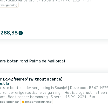
oot
Schipper verplicht
10 pers.
599 PK
2024
10 m
 mediterrane dag. Welkom aan boord van Run Wild, jouw privéja
 vergunning
n voor maximaal 9 personen, deze ervaring is perfect voor koppel
$288,38
bare boten rond Palma de Mallorca!
r B542 'Nereo' (without licence)
stilla
otste boot zonder vergunning in Spanje! | Deze boot B542 'NERE
 zonder enige nautische vergunning. | Het is uitgerust met een
oot
Boot zonder bemanning
5 pers.
15 PK
2021
5 m
er en een zwemplateau om het water in te gaan en weer aan boord
ige eigenaar
Zonder vergunning
idsuitrusting (reddingsvesten, anker, misthoorn...). | Er is een bo