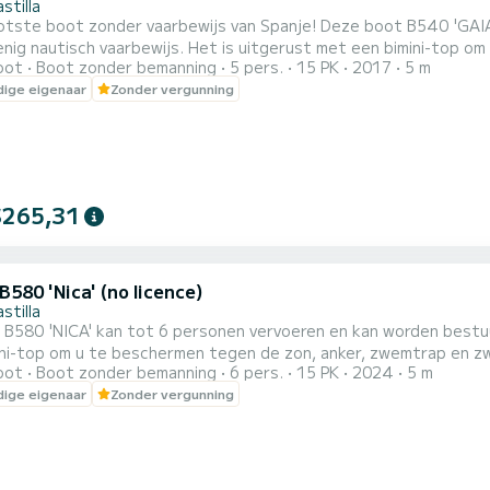
stilla
otste boot zonder vaarbewijs van Spanje! Deze boot B540 'GAIA
nig nautisch vaarbewijs. Het is uitgerust met een bimini-top o
oot
Boot zonder bemanning
5 pers.
15 PK
2017
5 m
mplateau om te zwemmen en weer aan boord te komen, een radio/b
ige eigenaar
Zonder vergunning
svesten, anker, misthoorn...). Er is een borg van € 500 vereist (
..
$265,31
B580 'Nica' (no licence)
stilla
 B580 'NICA' kan tot 6 personen vervoeren en kan worden bestuu
ini-top om u te beschermen tegen de zon, anker, zwemtrap en 
oot
Boot zonder bemanning
6 pers.
15 PK
2024
5 m
h-radio, en natuurlijk alle veiligheids- en navigatieapparatuur (
ige eigenaar
Zonder vergunning
50€/8u (te betalen bij inscheping). Een borg van 500€ is vereist