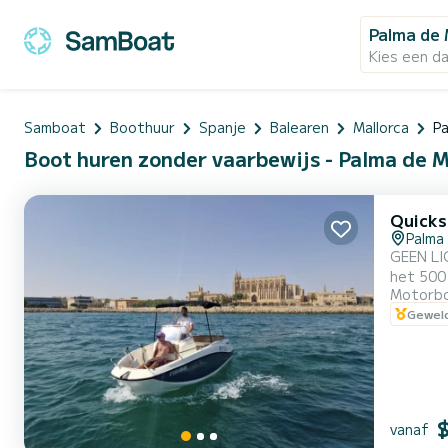
Palma de 
Kies een d
Samboat
Boothuur
Spanje
Balearen
Mallorca
Pa
Boot huren zonder vaarbewijs - Palma de M
Quicks
Palma
GEEN LIC
het 500 
Motorb
Geweld
vanaf