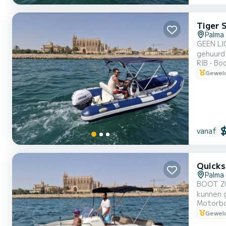
Tiger 
Palma
GEEN LIC
gehuurd
RIB
Boo
aangere
Geweld
vanaf
Quicks
Palma
BOOT ZO
kunnen 
Motorb
Stort 3
Geweld