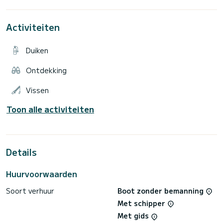
LEG GEWICHT 820 KG
MAXIMUMGEWICHT 2.280 KG
MAXIMUM PERSONEN 12
Activiteiten
MOTORVERMOGEN 350 PK
BRANDSTOFCAPACITEIT 2 x 190 L
Duiken
ELEKTRONISCHE APPARATUUR
Ontdekking
Sirene, GPS, marifoon, radar, geluid systeem,
Vissen
TECHNISCHE UITRUSTING
Toon alle activiteiten
Details
Huurvoorwaarden
Soort verhuur
Boot zonder bemanning
Met schipper
Met gids