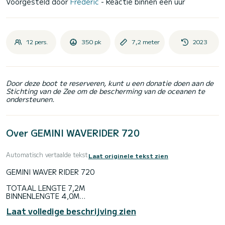
Voorgesteld door
Frédéric
- Reactie binnen een uur
12 pers.
350 pk
7,2 meter
2023
Door deze boot te reserveren, kunt u een donatie doen aan de
Stichting van de Zee om de bescherming van de oceanen te
ondersteunen.
Over GEMINI WAVERIDER 720
Automatisch vertaalde tekst
Laat originele tekst zien
GEMINI WAVER RIDER 720
TOTAAL LENGTE 7,2M
BINNENLENGTE 4,0M
TOTAAL BREEDTE 2,80M
Laat volledige beschrijving zien
INTERNE BREEDTE 1,70M
BUISDIAMETER 57CM