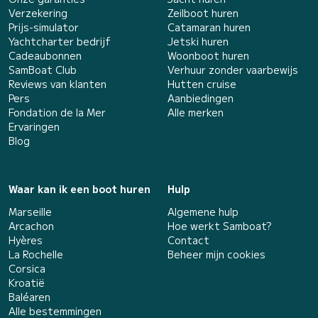
Verzekering
Zeilboot huren
Prijs-simulator
Catamaran huren
Yachtcharter bedrijf
Jetski huren
Cadeaubonnen
Woonboot huren
SamBoat Club
Verhuur zonder vaarbewijs
Reviews van klanten
Hutten cruise
Pers
Aanbiedingen
Fondation de la Mer
Alle merken
Ervaringen
Blog
Waar kan ik een boot huren
Hulp
Marseille
Algemene hulp
Arcachon
Hoe werkt Samboat?
Hyères
Contact
La Rochelle
Beheer mijn cookies
Corsica
Kroatië
Baléaren
Alle bestemmingen