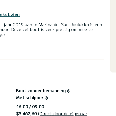
tekst zien
t jaar 2019 aan in Marina del Sur. Joulukka is een
rhuur. Deze zeilboot is zeer prettig om mee te
ger.
en een capaciteit van 11 personen. Met een totale
genoot voor een buitengewone vakantie op het
oiletten met douche
ootzeil en een rolgenua. Het beschikt over de
platform een offerte aan te vragen, wij sturen u
Boot zonder bemanning
Met schipper
16:00 / 09:00
$3 462,60
(Direct door de eigenaar