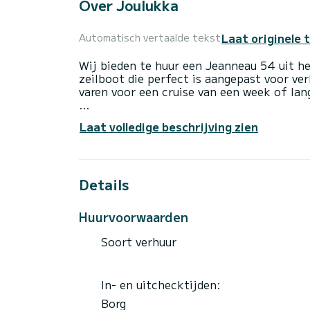
Over Joulukka
Laat originele 
Automatisch vertaalde tekst
Wij bieden te huur een Jeanneau 54 uit he
zeilboot die perfect is aangepast voor ve
varen voor een cruise van een week of lan
De boot heeft 5 hutten met alle comfort 
Laat volledige beschrijving zien
lengte van 17 meter is dit uw beste bond
water rond Marina del Sur
Deze Jeanneau 54 It is uitgerust met 3 t
Details
Deze boot is uitgerust met een rollend gr
volgende uitrusting: Dekdouche.
Huurvoorwaarden
Wij nodigen u uit om rechtstreeks via het 
Soort verhuur
In- en uitchecktijden:
Borg