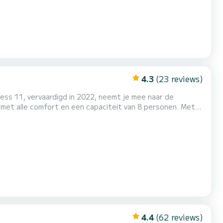
4.3
(23 reviews)
ess 11, vervaardigd in 2022, neemt je mee naar de
uitengewone vakantie op het water in de omgeving van San
4.4
(62 reviews)