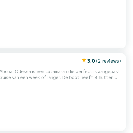
dgenoot om een buitengewone vakantie in het water door
3.0
(2 reviews)
e Abona. Odessa is een catamaran die perfect is aangepast
eek of langer. De boot heeft 4 hutten
engte van 13 meter is het uw beste bondgenoot om een
oor uw comfort heeft Odessa 4