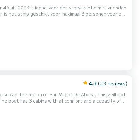
r 46 uit 2008 is ideaal voor een vaarvakantie met vrienden
oef, TV, Buitenluidsprekers , Dekdo...
4.3
(23 reviews)
discover the region of San Miguel De Abona. This zeilboot
 spend an exceptional vacation on the water in the
Simba (!from Monday!) 2 toil...