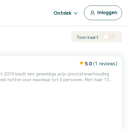
Inloggen
Ontdek
Toon kaart
5.0
(1 reviews)
it 2019 biedt een geweldige prijs-prestatieverhouding
gezel voor een onvergetelijke vaarvakantie in de