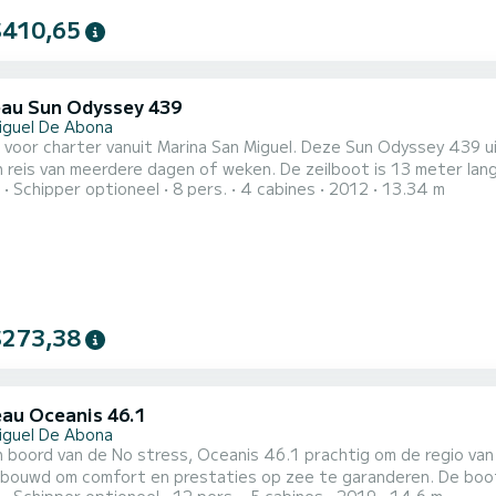
$410,65
au Sun Odyssey 439
iguel De Abona
 voor charter vanuit Marina San Miguel. Deze Sun Odyssey 439 u
ere dagen of weken. De zeilboot is 13 meter lang en heeft 54 pk. Met zijn 4 hutten is het schip geschikt
Schipper optioneel
8 pers.
4 cabines
2012
13.34 m
 voor een reis. Voor uw comfort heeft Gael 2 toiletten met douche Deze boot is uitgerust met een
doorgelat grootzeil en een rolgenua. Het is onder andere uitg
$273,38
au Oceanis 46.1
iguel De Abona
 boord van de No stress, Oceanis 46.1 prachtig om de regio van
 comfort en prestaties op zee te garanderen. De boot heeft 5 hutten met alle comfort en een capaciteit van