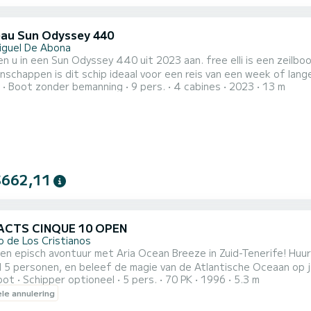
au Sun Odyssey 440
iguel De Abona
lboot die ideaal is om te charteren. Met haar prettige
ppen is dit schip ideaal voor een reis van een week of langer. De boot beschikt over 4 comfortabele hutten
Boot zonder bemanning
9 pers.
4 cabines
2023
13 m
l 9 personen. Met haar 13 meter lengte en een motorvermogen va
kantie in de omgeving . Deze Sun Odyssey 440< /b > heeft 2 toiletten met douches. Deze boot is
t...
$662,11
ACTS CINQUE 10 OPEN
o de Los Cristianos
en episch avontuur met Aria Ocean Breeze in Zuid-Tenerife! Huur 
ersonen, en beleef de magie van de Atlantische Oceaan op jouw manier. Met of zonder professio
oot
Schipper optioneel
5 pers.
70 PK
1996
5.3 m
Vaar vrij rond of laat je leiden door een ervaren schipper van Aria Ocean Br
ele annulering
geluidssysteem zodat