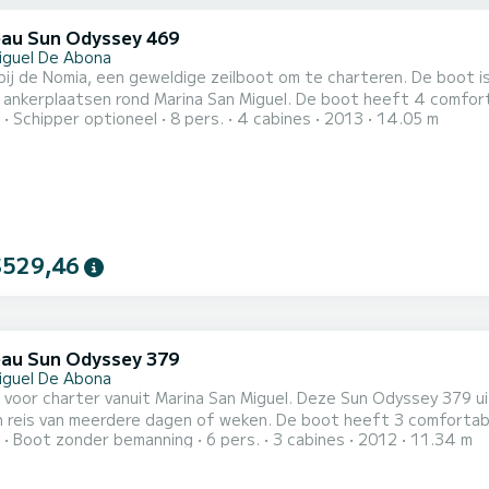
au Sun Odyssey 469
iguel De Abona
bij de Nomia, een geweldige zeilboot om te charteren. De boot 
n rond Marina San Miguel. De boot heeft 4 comfortabele hutten voor maximaal 8 personen. Met haar 14
Schipper optioneel
8 pers.
4 cabines
2013
14.05 m
ngte en een motorvermogen van 75 PK is het schip de ideale met
l. Deze Sun Odyssey 469 heeft 4 toiletten met douches. Deze boot is uitgerust met een
eil en...
$529,46
au Sun Odyssey 379
iguel De Abona
 voor charter vanuit Marina San Miguel. Deze Sun Odyssey 379 u
dere dagen of weken. De boot heeft 3 comfortabele hutten voor maximaal tot 6 personen. Met haar 11
Boot zonder bemanning
6 pers.
3 cabines
2012
11.34 m
ngte en een motorvermogen van 29 PK is het schip de ideale met
 Voor uw comfort , Erin heeft 1 toiletten met douche Deze boot is uitgerust met een doorgelat
.