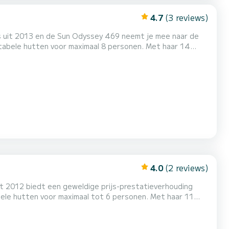
4.7
(3 reviews)
is uit 2013 en de Sun Odyssey 469 neemt je mee naar de
gezel voor een onvergetelijke vaarvakantie in de
4.0
(2 reviews)
it 2012 biedt een geweldige prijs-prestatieverhouding
gezel voor een onvergetelijke vaarvakantie in de