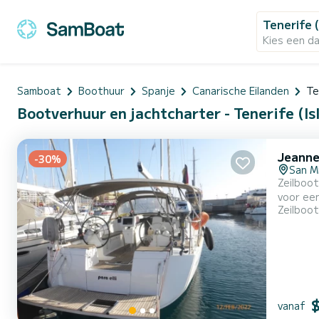
Tenerife (
Kies een d
Samboat
Boothuur
Spanje
Canarische Eilanden
Te
Bootverhuur en jachtcharter - Tenerife (Is
Jeanne
-30%
San M
Zeilboot
voor een reis van meer
Zeilboot
meter le
omgeving van Marina San Migue
rolgrootz
vanaf