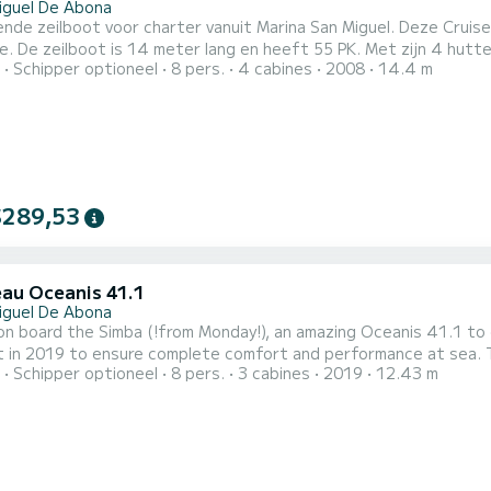
iguel De Abona
nde zeilboot voor charter vanuit Marina San Miguel. Deze Cruise
 maximaal 8 personen voor een
Schipper optioneel
8 pers.
4 cabines
2008
14.4 m
dere uitgerust met de volgende apparatuur: Autopilot, Boegschr
$289,53
au Oceanis 41.1
iguel De Abona
n board the Simba (!from Monday!), an amazing Oceanis 41.1 to 
019 to ensure complete comfort and performance at sea. The boat has 3 cabins with all comfort and a capacity of 8
Schipper optioneel
8 pers.
3 cabines
2019
12.43 m
With an overall length of 12 meters, it will be your best ally to
surroundings of San Miguel De Abona Voor uw comfort heeft 