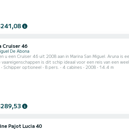
$241,08
a Cruiser 46
iguel De Abona
en u een Cruiser 46 uit 2008 aan in Marina San Miguel. Aruna is e
reigenschappen is dit schip ideaal voor een reis van een week of langer. De boot beschikt over 4 c
Schipper optioneel
8 pers.
4 cabines
2008
14.4 m
ximaal 8 personen. Met haar 14 meter lengte en een motorvermog
onvergetelijke
$289,53
ine Pajot Lucia 40