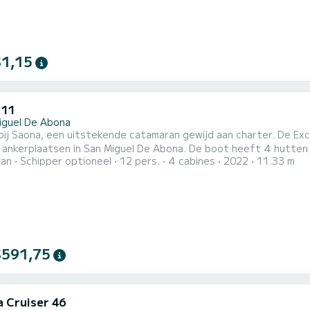
$1,15
 11
iguel De Abona
ij Saona, een uitstekende catamaran gewijd aan charter. De Exc
 in San Miguel De Abona. De boot heeft 4 hutten met alle comfort en een capaciteit van 8 personen. Met
ran
Schipper optioneel
12 pers.
4 cabines
2022
11.33 m
ale lengte van 11 meter is dit uw beste bondgenoot voor een b
2 toiletten met douche Deze boot is uitgerust met een doorgelat
$591,75
a Cruiser 46