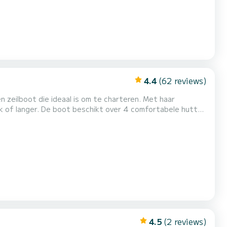
4.4
(62 reviews)
en zeilboot die ideaal is om te charteren. Met haar
omfortabele hutten
en van 55 PK is het schip de ideale metgezel voor een
 vaarvakantie in de omgeving van Marina San Miguel. Voor uw comfort , Aruna heeft 2 toiletten met douche...
4.5
(2 reviews)