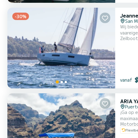
Jeanne
-30%
San M
Wij bieden u in een Sun Odyssey 440 uit 2023 aan. free elli is een zei
vaareigenscha
Zeilboot
maximaa
onvergetelijke vaarva
uitgerus
vanaf
ARIA Y
Puert
¡Ga op e
maximaal 5 p
Motorb
beslist! 
Flexib