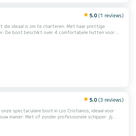
5.0
(1 reviews)
 voor
n 57 PK is het schip de ideale metgezel voor een
5.0
(3 reviews)
onze spectaculaire boot in Los Cristianos, ideaal voor
nele schipper: jij
eeze naar de beste plekjes. Muziek aan boord:
 jouw favoriete nummers de sfeer vullen. Snorkel inbegrepen: Duik in het kristalheldere wate...