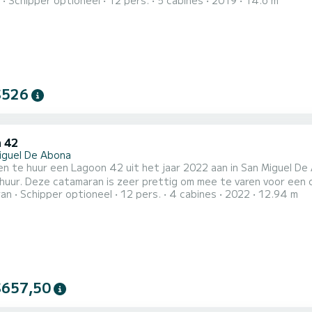
Schipper optioneel
12 pers.
5 cabines
2019
14.6 m
onen. Met een totale lengte van 15 meter is het uw beste bon
geving van San Miguel De Abona Voor uw comfort is er geen stress 3 toiletten met douche Het heeft de
$526
 42
iguel De Abona
en te huur een Lagoon 42 uit het jaar 2022 aan in San Miguel D
uur. Deze catamaran is zeer prettig om mee te varen voor een cruise van een w
ran
Schipper optioneel
12 pers.
4 cabines
2022
12.94 m
e comfort en een capaciteit van 12 personen. Met een totale l
ne vakantie op het water door te brengen in de omgeving van San Miguel De Abona V
$657,50