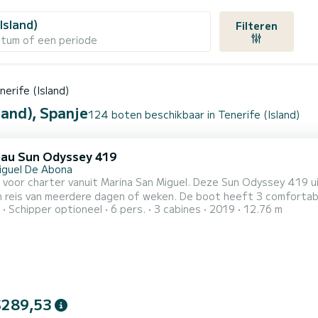
Island)
Filteren
atum of een periode
nerife (Island)
land), Spanje
124 boten beschikbaar in Tenerife (Island)
au Sun Odyssey 419
iguel De Abona
 voor charter vanuit Marina San Miguel. Deze Sun Odyssey 419 u
dere dagen of weken. De boot heeft 3 comfortabele hutten voor maximaal tot 6 personen. Met haar 13
Schipper optioneel
6 pers.
3 cabines
2019
12.76 m
ngte en een motorvermogen van 40 PK is het schip de ideale met
l. Deze Sun Odyssey 419 heeft 2 toiletten met douches. Deze boot is uitgerust met een
eil en...
$289,53