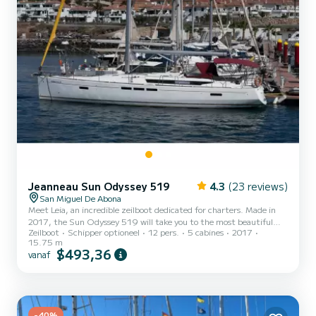
Jeanneau Sun Odyssey 519
4.3
(23 reviews)
San Miguel De Abona
Meet Leia, an incredible zeilboot dedicated for charters. Made in
2017, the Sun Odyssey 519 will take you to the most beautiful
Zeilboot
Schipper optioneel
12 pers.
5 cabines
2017
anchorages in San Miguel De Abona. The boat has 5 cabins with all
15.75 m
comfort and a capacity of 12 people. With an overall length of 16
$493,36
vanaf
meters, it will be your best ally to spend an exceptional vacation on
the water in the surroundings of San Miguel De Abona Dit Sun
Odyssey 519 is uitgerust met2 toilets met douche. Deze boot is
uitgerust met een Furling mainsail en e...
-40%