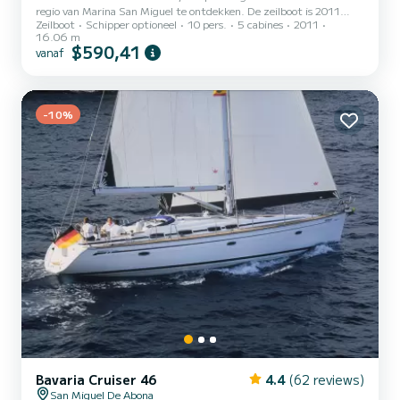
regio van Marina San Miguel te ontdekken. De zeilboot is 2011
Zeilboot
Schipper optioneel
10 pers.
5 cabines
2011
gebouwd en belooft een hoog niveau van comfort op zee. De boot
16.06 m
heeft 5 comfortabele hutten voor maximaal 10 personen. Met haar
$590,41
vanaf
16 meter lengte en een motorvermogen van 110 PK is het schip de
ideale metgezel voor een onvergetelijke vaarvakantie in de
omgeving van Marina San Miguel. Deze Jeanneau 53 heeft 3
toiletten met douches. Deze boot is uitgerust met een doorgelat
-10%
g...
Bavaria Cruiser 46
4.4
(62 reviews)
San Miguel De Abona