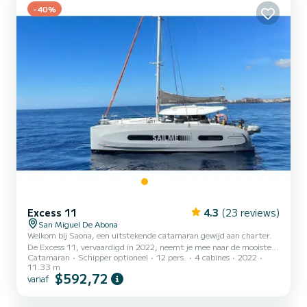
-40%
Excess 11
4.3
(23 reviews)
San Miguel De Abona
Welkom bij Saona, een uitstekende catamaran gewijd aan charter.
De Excess 11, vervaardigd in 2022, neemt je mee naar de mooiste
Catamaran
Schipper optioneel
12 pers.
4 cabines
2022
ankerplaatsen in San Miguel De Abona. De boot heeft 4 hutten
11.33 m
met alle comfort en een capaciteit van 8 personen. Met een totale
$592,72
vanaf
lengte van 11 meter is dit uw beste bondgenoot voor een
buitengewone vakantie op het water in de omgeving van San
Miguel De Abona Deze Excess 11< /b > hij is uitgerust met 2