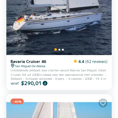
Bavaria Cruiser 46
4.4
(62 reviews)
San Miguel De Abona
Uitstekende zeilboot voor charter vanuit Marina San Miguel. Deze
Cruiser 46 uit 2008 is ideaal voor een vaarvakantie met vrienden of
Zeilboot
Schipper optioneel
8 pers.
4 cabines
2008
14.4 m
familie. De zeilboot is 14 meter lang en heeft 55 PK. Met zijn 4
$290,01
vanaf
hutten is het schip geschikt voor maximaal 8 personen voor een
reis. Voor uw comfort heeft Cristina 2 toiletten met douche Deze
boot is uitgerust met een rolgrootzeil en een rolgenua. Het is onder
andere uitgerust met de volgende apparatuur: Autopilot,
Boegschroef, TV, Buitenluidsprekers , Dekdo...
-40%