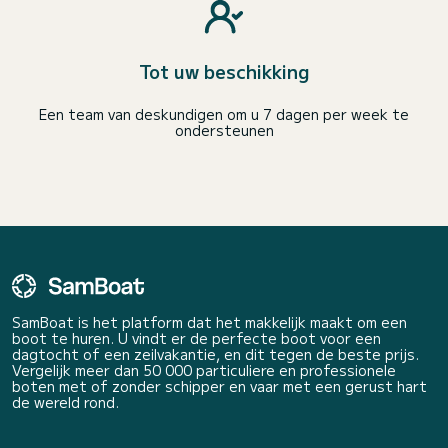
Tot uw beschikking
Een team van deskundigen om u 7 dagen per week te
ondersteunen
SamBoat is het platform dat het makkelijk maakt om een
boot te huren. U vindt er de perfecte boot voor een
dagtocht of een zeilvakantie, en dit tegen de beste prijs.
Vergelijk meer dan 50 000 particuliere en professionele
boten met of zonder schipper en vaar met een gerust hart
de wereld rond.