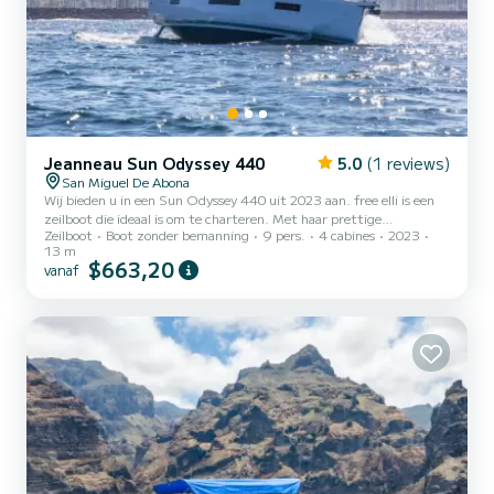
Jeanneau Sun Odyssey 440
5.0
(1 reviews)
San Miguel De Abona
Wij bieden u in een Sun Odyssey 440 uit 2023 aan. free elli is een
zeilboot die ideaal is om te charteren. Met haar prettige
Zeilboot
Boot zonder bemanning
9 pers.
4 cabines
2023
vaareigenschappen is dit schip ideaal voor een reis van een week of
13 m
langer. De boot beschikt over 4 comfortabele hutten voor
$663,20
vanaf
maximaal 9 personen. Met haar 13 meter lengte en een
motorvermogen van 57 PK is het schip de ideale metgezel voor een
onvergetelijke vaarvakantie in de omgeving . Deze Sun Odyssey
440< /b > heeft 2 toiletten met douches. Deze boot is
uitgerust...