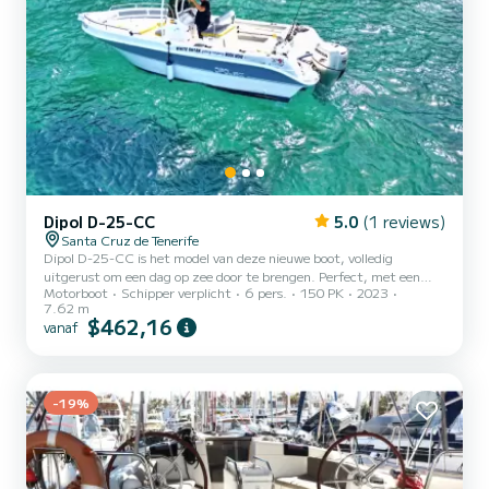
Dipol D-25-CC
5.0
(1 reviews)
Santa Cruz de Tenerife
Dipol D-25-CC is het model van deze nieuwe boot, volledig
uitgerust om een dag op zee door te brengen. Perfect, met een
Motorboot
Schipper verplicht
6 pers.
150 PK
2023
capaciteit voor 6 passagiers plus schipper, zult u een onvergetelijke
7.62 m
dag doorbrengen met solarium, zwemtrap, luifel, duikbril,
$462,16
vanaf
koelkast. om uw drankjes erg koud te houden en, als u dat wilt,
visuitrusting om plezier te hebben met familie of vrienden.
-19%