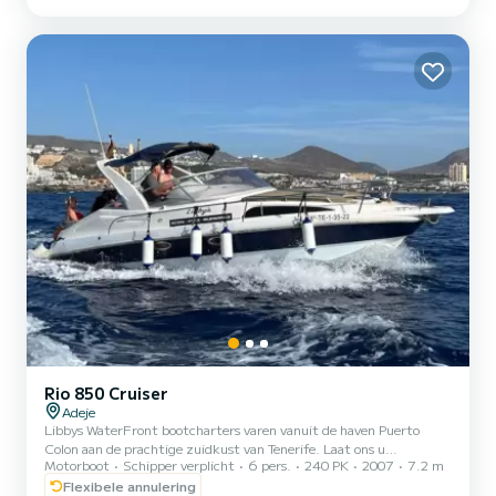
van 15 meter is dit uw beste bondgenoot voor een buitengewone
vakantie op het water rond San Miguel De Abona Deze Oceanis
46.1 het is uitgerust met 3 toiletten met douche...
Rio 850 Cruiser
Adeje
Libbys WaterFront bootcharters varen vanuit de haven Puerto
Colon aan de prachtige zuidkust van Tenerife. Laat ons u
Motorboot
Schipper verplicht
6 pers.
240 PK
2007
7.2 m
verwelkomen aan boord van "Libby", onze 30 ft Twin Engine Rio 850
Cruiser. U zult genieten van voldoende ruimte om te ontspannen
Flexibele annulering