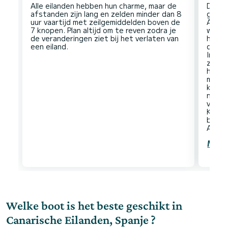
Alle eilanden hebben hun charme, maar de
De ro
afstanden zijn lang en zelden minder dan 8
gekoz
uur vaartijd met zeilgemiddelden boven de
Arrec
7 knopen. Plan altijd om te reven zodra je
wat la
de veranderingen ziet bij het verlaten van
het e
dag ha
In het
zien,
heel 
moete
kunne
niet 
van d
Korto
beste
Meer
Welke boot is het beste geschikt in
Canarische Eilanden, Spanje ?