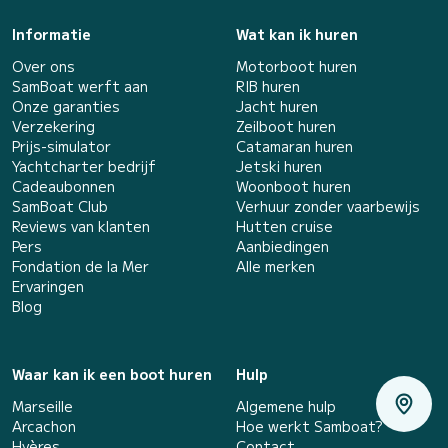
Informatie
Wat kan ik huren
Over ons
Motorboot huren
SamBoat werft aan
RIB huren
Onze garanties
Jacht huren
Verzekering
Zeilboot huren
Prijs-simulator
Catamaran huren
Yachtcharter bedrijf
Jetski huren
Cadeaubonnen
Woonboot huren
SamBoat Club
Verhuur zonder vaarbewijs
Reviews van klanten
Hutten cruise
Pers
Aanbiedingen
Fondation de la Mer
Alle merken
Ervaringen
Blog
Waar kan ik een boot huren
Hulp
Marseille
Algemene hulp
Arcachon
Hoe werkt Samboat?
Hyères
Contact