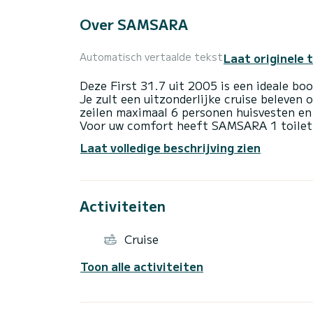
Over SAMSARA
Laat originele 
Automatisch vertaalde tekst
Deze First 31.7 uit 2005 is een ideale bo
Je zult een uitzonderlijke cruise beleven 
zeilen maximaal 6 personen huisvesten en 
Voor uw comfort heeft SAMSARA 1 toilet
Als u vragen heeft over de boot of de huu
Laat volledige beschrijving zien
via het Samboat-platform.
Activiteiten
Cruise
Toon alle activiteiten