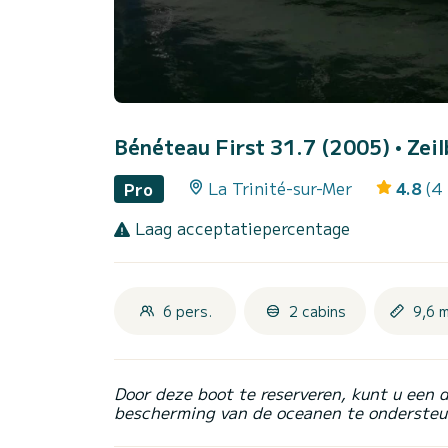
Bénéteau First 31.7 (2005)
• Zei
La Trinité-sur-Mer
4.8
(4
Pro
Laag acceptatiepercentage
6 pers.
2 cabins
9,6 
Door deze boot te reserveren, kunt u een 
bescherming van de oceanen te ondersteu