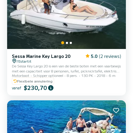
Sessa Marine Key Largo 20
5.0
(2 reviews)
l'Estartit
De Sessa Key Largo 20 is een van de beste boten met een vaarbewijs
met een capaciteit voor 8 personen, luifel, picknicktafel, elektrisch
Motorboot
Schipper optioneel
8 pers.
130 PK
2018
6 m
anker en ongelooflijke navigatie Mogelijkheid van aanbetaling
verlaagd tot 300,00 euro met een verzekering van 20,00 euro op de
Flexibele annulering
dag van verhuur. Niet Samboat-verzekering
$230,70
vanaf