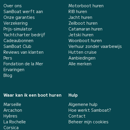
Over ons
Motorboot huren
SamBoat werft aan
RIB huren
Onze garanties
Jacht huren
Verzekering
Zeilboot huren
Prijs-simulator
Catamaran huren
Yachtcharter bedrijf
Jetski huren
Cadeaubonnen
Woonboot huren
SamBoat Club
Verhuur zonder vaarbewijs
Reviews van klanten
Hutten cruise
Pers
Aanbiedingen
Fondation de la Mer
Alle merken
Ervaringen
Blog
Waar kan ik een boot huren
Hulp
Marseille
Algemene hulp
Arcachon
Hoe werkt Samboat?
Hyères
Contact
La Rochelle
Beheer mijn cookies
Corsica