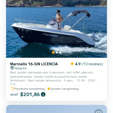
Marinello 16-SIN LICENCIA
4.9
(10 reviews)
l'Estartit
Boot zonder vaarbewijs voor 6 personen, met luifel, solarium,
badkamerladder. Zonder twijfel de grootste boot zonder
Motorboot
Boot zonder bemanning
6 pers.
15 PK
2020
vaarbewijs. Mogelijkheid van aanbetaling verlaagd tot 200,00 euro
5 m
met een verzekering van 20,00 euro op de dag van verhuur. Niet
Flexibele annulering
Zonder vergunning
Samboat-verzekering
$201,86
vanaf