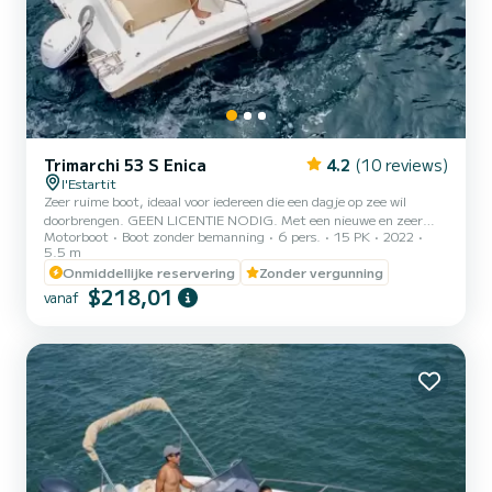
Trimarchi 53 S Enica
4.2
(10 reviews)
l'Estartit
Zeer ruime boot, ideaal voor iedereen die een dagje op zee wil
doorbrengen. GEEN LICENTIE NODIG. Met een nieuwe en zeer
Motorboot
Boot zonder bemanning
6 pers.
15 PK
2022
comfortabele boot bezoekt u één van de beste zeilgebieden aan de
5.5 m
Costa Brava. Gemakkelijk te besturen. De TRIMARCHI 530 heeft
Onmiddellijke reservering
Zonder vergunning
zeer moderne lijnen, met een "V"-vormige romp die een veiligere
$218,01
navigatie bevordert door golven betrouwbaar te snijden. Het
vanaf
interieur is zeer goed gedaan, met vrije ruimtes en comfort voor
passagiers.