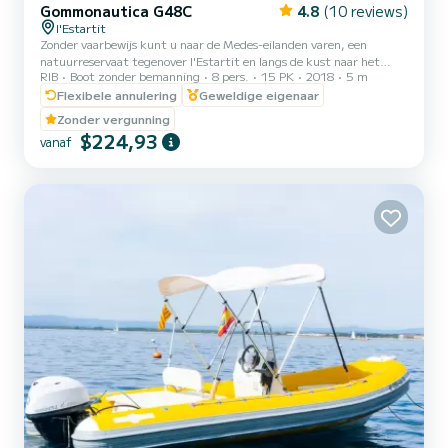
Gommonautica G48C
4.8
(10 reviews)
l'Estartit
Zonder vaarbewijs kunt u naar de Medes-eilanden varen, een
natuurreservaat tegenover l'Estartit en langs de kust naar het
RIB
Boot zonder bemanning
8 pers.
15 PK
2018
5 m
noorden, op 3 km van de haven, waar u verschillende baaien vindt.
Zeilen is overdag Wat betreft de prijs zijn BTW, aanmeren in de
Flexibele annulering
Geweldige eigenaar
basishaven en uitgebreide verzekering inbegrepen. Brandstof IS
Zonder vergunning
NIET inbegrepen
$224,93
vanaf