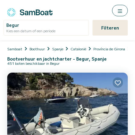
Begur
Filteren
Kies een datum of een periode
Samboat
Boothuur
Spanje
Catalonië
Província de Girona
B
Bootverhuur en jachtcharter - Begur, Spanje
451 boten beschikbaar in Begur