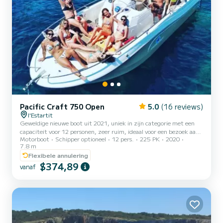
Pacific Craft 750 Open
5.0
(16 reviews)
l'Estartit
Geweldige nieuwe boot uit 2021, uniek in zijn categorie met een
capaciteit voor 12 personen, zeer ruim, ideaal voor een bezoek aan
Motorboot
Schipper optioneel
12 pers.
225 PK
2020
de kust, solarium, luifel en picknicktafel in het voor- en
7.8 m
achtergedeelte. Elektronisch anker en radio. Mogelijkheid van
Flexibele annulering
aanbetaling verlaagd tot 300,00 euro met een verzekering van
$374,89
25,00 euro op de dag van verhuur. Niet Samboat-verzekering
vanaf