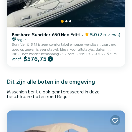
Bombard Sunrider 650 Neo Edition
5.0
(2 reviews)
Begur
Sunrider 6.5 M is zeer comfortabel en super wendbaar, vaart erg
goed op zee en is zeer stabiel. Ideaal voor uitstapjes, duiken,
RIB
Boot zonder bemanning
12 pers.
115 PK
2015
6.5 m
waterskiën of wakeboarden (ski mast). Zeer zorgvuldig
$576,75
vanaf
onderhouden boot van de eigenaar. Boot in zeer goede staat. Motor
volledig gereviseerd elk jaar door een professional. Ideaal voor 6/8
personen maar is goedgekeurd voor 12 personen
Dit zijn alle boten in de omgeving
Misschien bent u ook geïnteresseerd in deze
beschikbare boten rond Begur!