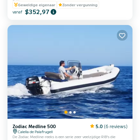
met uw partner, familie of vrienden.
Geweldige eigenaar
Zonder vergunning
$352,97
vanaf
Zodiac Medline 500
5.0
(6 reviews)
Calella de Palafrugell
De Zodiac Medline-reeks is een serie zeer veelzijdige RIB's die