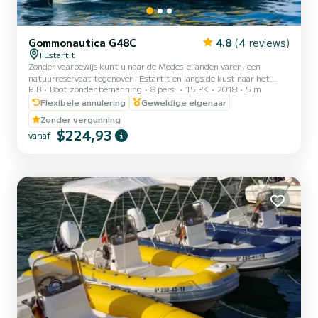
Gommonautica G48C
4.8
(4 reviews)
l'Estartit
Zonder vaarbewijs kunt u naar de Medes-eilanden varen, een
natuurreservaat tegenover l'Estartit en langs de kust naar het
RIB
Boot zonder bemanning
8 pers.
15 PK
2018
5 m
noorden, op 3 km van de haven, waar u verschillende baaien vindt.
Zeilen is overdag Wat betreft de prijs zijn BTW, aanmeren in de
Flexibele annulering
Geweldige eigenaar
basishaven en uitgebreide verzekering inbegrepen. Brandstof IS
Zonder vergunning
NIET inbegrepen
$224,93
vanaf