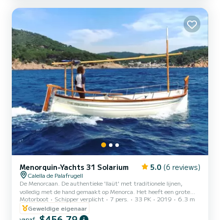
biedt, zonder de luxe en elegantie van alle boten van het merk
Invictus te vergeten.
Menorquin-Yachts 31 Solarium
5.0
(6 reviews)
Calella de Palafrugell
De Menorcaan. De authentieke 'llaüt' met traditionele lijnen,
volledig met de hand gemaakt op Menorca. Het heeft een grote
Motorboot
Schipper verplicht
7 pers.
33 PK
2019
6.3 m
kuip in het achterschip en een ruim solarium in de boeg, een
perfecte combinatie, met veel klasse, ideaal voor een grote groep.
Geweldige eigenaar
$456,79
vanaf