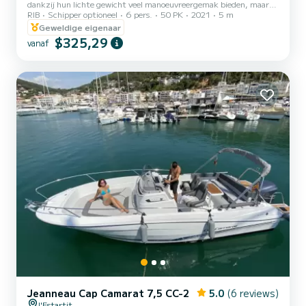
dankzij hun lichte gewicht veel manoeuvreergemak bieden, maar
RIB
Schipper optioneel
6 pers.
50 PK
2021
5 m
ook voldoende ruimte aan dek dankzij het boegsolarium en het
converteerbare achtersolarium. Geniet van de Costa Brava op uw
Geweldige eigenaar
'privéstrand'.
$325,29
vanaf
Jeanneau Cap Camarat 7,5 CC-2
5.0
(6 reviews)
l'Estartit