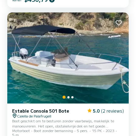
Estable Consola 501 Bote
5.0
(2 reviews)
Calella de Palafrugell
Boot geschikt om te besturen zonder vaarbewijs, makkelijk te
manoeuvreren. Het open, obstakelvrije dek en het goede
Motorboot
Boot zonder bemanning
5 pers.
15 PK
2023
boegsolarium maken het een ideale boot om de dag door te brengen
5 m