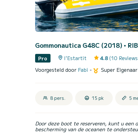
Gommonautica G48C (2018)
• RIB
l'Estartit
4.8
(10 Reviews
Pro
Voorgesteld door
Fabi
-
Super Eigenaa
8 pers.
15 pk
5 m
Door deze boot te reserveren, kunt u een 
bescherming van de oceanen te ondersteu