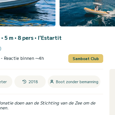
 • 5 m • 8 pers •
l'Estartit
)
r
- Reactie binnen ~4h
Samboat Club
eter
2018
Boot zonder bemanning
donatie doen aan de Stichting van de Zee om de
nen.