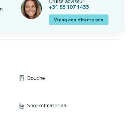
Cruise adviseur
+31 85 107 1433
om
Vraag een offerte aan
Douche
Snorkelmateriaal