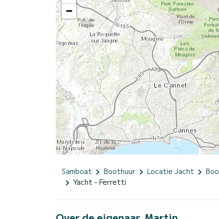
−
Samboat
Boothuur
Locatie Jacht
Boo
Yacht - Ferretti
Over de eigenaar, Martin