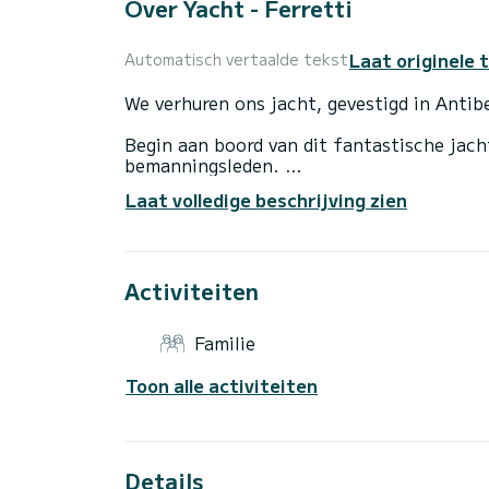
Over Yacht - Ferretti
Laat originele 
Automatisch vertaalde tekst
We verhuren ons jacht, gevestigd in Antib
Begin aan boord van dit fantastische jac
bemanningsleden.
Laat volledige beschrijving zien
4 hutten zijn gereserveerd voor boothuur
De boot heeft:
1 x hoogwaardige tender - 1 jetski - 2 Sea
Activiteiten
1 peddel - Dekjacuzzi - Waterspeelgoed, 
uitrusting - Banaan. - Wifi - iPod-aansluiting in alle hutten
Familie
De weergegeven prijs is exclusief belastin
om contact met ons op te nemen voor een
Toon alle activiteiten
Details