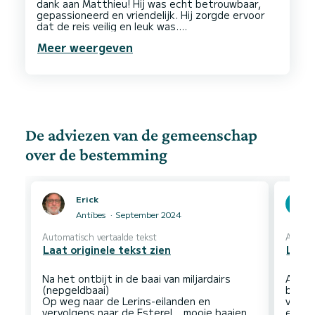
dank aan Matthieu! Hij was echt betrouwbaar,
gepassioneerd en vriendelijk. Hij zorgde ervoor
dat de reis veilig en leuk was.
Wanneer we weer zouden varen zouden we zeker
Meer weergeven
De adviezen van de gemeenschap
over de bestemming
Erick
Antibes
September 2024
Automatisch vertaalde tekst
Automa
Laat originele tekst zien
Laat 
Na het ontbijt in de baai van miljardairs
Als je
(nepgeldbaai)
bezoe
Op weg naar de Lerins-eilanden en
vroeg
vervolgens naar de Esterel... mooie baaien
een g