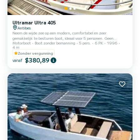
Ultramar Ultra 405
Antibes
Neem de wijde zee op een modern, comfortabel en zeer
gemakkelijk te besturen boot, ideaal voor 5 personen. Geen
Motorboot
Boot zonder bemanning
5 pers.
6 PK
1996
vergunning nodig! En Geen borg Vertrek: Haven van Antibes (snelle
4 m
toegang tot de mooiste plekken). Snel van start: Eenvoudige
Zonder vergunning
briefing bij vertrek, perfect voor beginners. Programma:
$380,89
Zwemmen, picknicken op het water en ontspannen in de zon!
vanaf