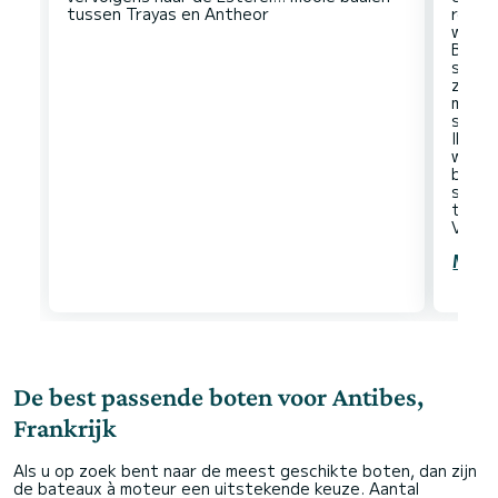
rond h
weeke
Billio
snork
zonne
mouwe
snelh
Iles L
worde
beboe
snelh
tot d
Meer
De best passende boten voor Antibes,
Frankrijk
Als u op zoek bent naar de meest geschikte boten, dan zijn
de bateaux à moteur een uitstekende keuze. Aantal