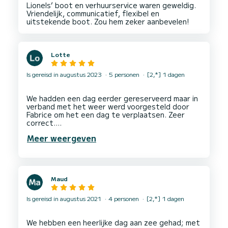
Lionels’ boot en verhuurservice waren geweldig.
Vriendelijk, communicatief, flexibel en
Lotte
Is gereisd in augustus 2023
5 personen
[2,*] 1 dagen
We hadden een dag eerder gereserveerd maar in
verband met het weer werd voorgesteld door
Fabrice om het een dag te verplaatsen. Zeer
correct.
Het is een nieuwe, nette ruime schone boot.
Meer weergeven
Thibeaut was onze schipper, zeer prettig en
correcte man. Hij heeft leuke locaties en een
restaurant voorgesteld.
Mede dankzij hem een onvergetelijke dag gehad.
Maud
Is gereisd in augustus 2021
4 personen
[2,*] 1 dagen
We hebben een heerlijke dag aan zee gehad; met