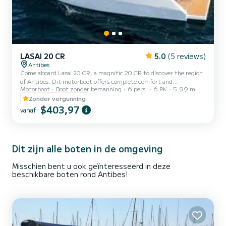
LASAI 20 CR
5.0
(5 reviews)
Antibes
Come aboard Lasai 20 CR, a magnific 20 CR to discover the region
of Antibes. Dit motorboot offers complete comfort and
Motorboot
Boot zonder bemanning
6 pers.
6 PK
5.99 m
performance at sea. You are guaranteed to spend an exceptional
day or week on this 6 meter boat. The capacity of this boat is 6
Zonder vergunning
passengers. U kunt uw reserveringsaanvraag naar ons sturen op
$403,97
vanaf
SamBoat!
Dit zijn alle boten in de omgeving
Misschien bent u ook geïnteresseerd in deze
beschikbare boten rond Antibes!