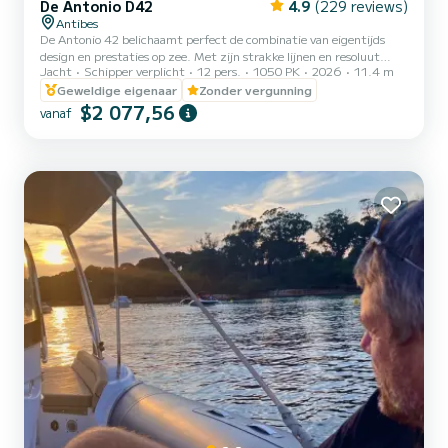
De Antonio D42
4.9
(229 reviews)
Antibes
De Antonio 42 belichaamt perfect de combinatie van eigentijds
design en prestaties op zee. Met zijn strakke lijnen en resoluut
Jacht
Schipper verplicht
12 pers.
1050 PK
2026
11.4 m
moderne stijl biedt deze luxe jacht een eersteklas ervaring, ideaal
voor een uitzonderlijke dag aan de Côte d'Azur. Ruim en perfect
Geweldige eigenaar
Zonder vergunning
ingedeeld, het heeft ruime buitenruimtes met ligstoelen aan de
$2 077,56
vanaf
voorkant en achterkant, evenals een gezellige cockpit om
bijzondere momenten op zee te delen. Aan boord is alles ontworpen
voor comfort: een elegante hut, eersteklas afwerking e...