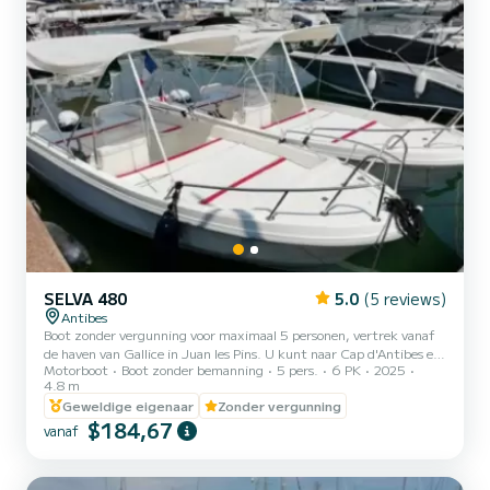
SELVA 480
5.0
(5 reviews)
Antibes
Boot zonder vergunning voor maximaal 5 personen, vertrek vanaf
de haven van Gallice in Juan les Pins. U kunt naar Cap d'Antibes en
Motorboot
Boot zonder bemanning
5 pers.
6 PK
2025
de eilanden van Lérins tegenover Cannes varen. Zeer gemakkelijk te
4.8 m
besturen en met een groot zonnedek is deze boot ideaal voor een
Geweldige eigenaar
Zonder vergunning
eerste uitje op zee. De prijs van de boot is exclusief brandstof. Een
$184,67
brandstofpakket moet ter plaatse voor vertrek worden betaald.
vanaf
€10 voor een halve dag, €20 voor een volledige dag. Neem contact
met ons op via de berichtenfunctie voor m...