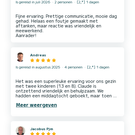
Is gereisd in juli 2026
2 personen
[2,*] 1 dagen
Fijne ervaring. Prettige communicatie, mooie dag
gehad. Helaas een foutje gemaakt met
aftanken, maar reactie was vriendelijk en
meewerkend.
Andreas
Is gereisd in augustus 2025
4 personen
[2,*] 1 dagen
Het was een superleuke ervaring voor ons gezin
met twee kinderen (13 en 8). Claude is
ontzettend vriendelijk en behulpzaam. We
hadden een middagtocht geboekt, maar toen we
een dag van tevoren zagen dat het weer ’s
Meer weergeven
middags minder goed zou zijn, vroegen we of we
eerder konden vertrekken. Geen enkel probleem!
Aan boord hebben we pizza besteld en een
flesje wijn gedronken, en we hadden zelf ook
wat lekkers meegenomen. Heerlijk gezwommen
Jacobus Pjm
en gesnorkeld.
Echt top. Deze boottocht raden we absoluut