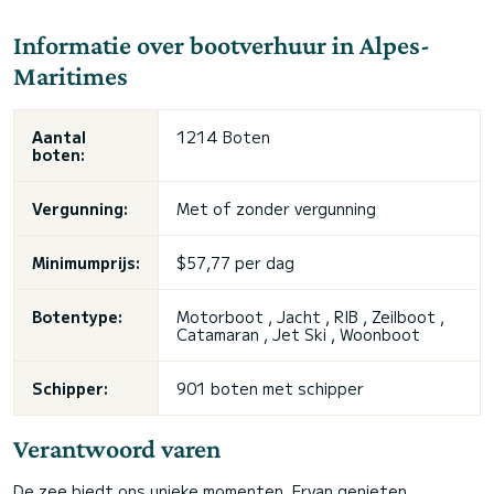
Informatie over bootverhuur in Alpes-
Maritimes
Aantal
1214 Boten
boten:
Vergunning:
Met of zonder vergunning
Minimumprijs:
$57,77 per dag
Botentype:
Motorboot , Jacht , RIB , Zeilboot ,
Catamaran ,
Jet Ski
, Woonboot
Schipper:
901 boten met schipper
Verantwoord varen
De zee biedt ons unieke momenten. Ervan genieten