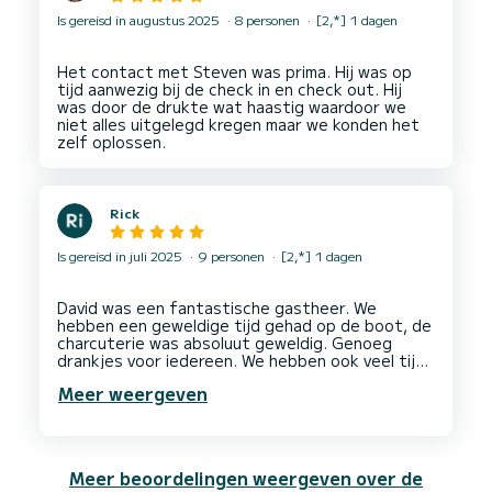
Is gereisd in augustus 2025
8 personen
[2,*] 1 dagen
Het contact met Steven was prima. Hij was op
tijd aanwezig bij de check in en check out. Hij
was door de drukte wat haastig waardoor we
niet alles uitgelegd kregen maar we konden het
Rick
Is gereisd in juli 2025
9 personen
[2,*] 1 dagen
David was een fantastische gastheer. We
hebben een geweldige tijd gehad op de boot, de
charcuterie was absoluut geweldig. Genoeg
drankjes voor iedereen. We hebben ook veel tijd
doorgebracht met de onderwaterscooter...
Meer weergeven
Bedankt David - ook voor de flexibiliteit om ons
Meer beoordelingen weergeven over de