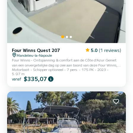
Four Winns Quest 207
5.0
(1 reviews)
Mandelieu-la-Napoule
Four Winns - Ontspanning & comfort aan de Côte d'Azur Geniet
van een onvergetelijke dag op zee aan boord van deze Four Winns,
Motorboot
Schipper optioneel
7 pers.
175 PK
2023
een elegant, ruim en perfect geschikt voor uw uitstapjes met
5.97 m
vrienden of familie. Capaciteit: tot 7 personen Krachtige motor
$335,07
vanaf
175pk Een zonnedek voor om te ontspannen en een goede maaltijd
te nemen. Voorzieningen: Zwemtrap, Douche om na het zwemmen
geen jeukende huid te hebben, Zonnedek en BBQ op aanvraag!!
Ideaal voor kustwandelingen, zwemmen in baaien of een goede...