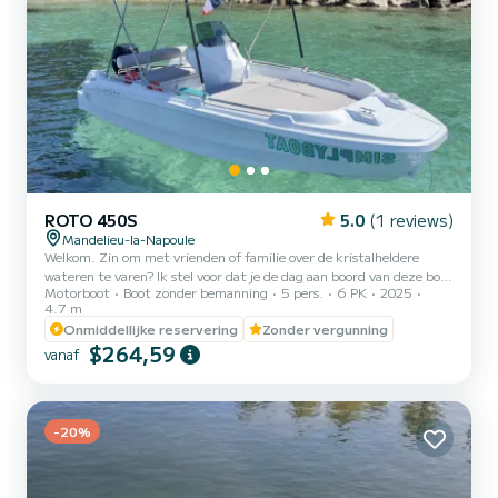
ROTO 450S
5.0
(1 reviews)
Mandelieu-la-Napoule
Welkom. Zin om met vrienden of familie over de kristalheldere
wateren te varen? Ik stel voor dat je de dag aan boord van deze boot
Motorboot
Boot zonder bemanning
5 pers.
6 PK
2025
doorbrengt. Zijn ruime en ergonomische ontwerp biedt een mooi
4.7 m
dek, het is een zeer gemakkelijk te manoeuvreren boot die geschikt
Onmiddellijke reservering
Zonder vergunning
is voor beginners. Met zijn 6 PK elektrische startmotor kunt u de
$264,59
hele dag genieten van de paradijselijke landschappen van onze regio.
vanaf
Uitrusting op aanvraag: - Onderwaterscooter Sublue €30 voor 30
minuten en €40 voor 1 uur. Betaling o...
-20%