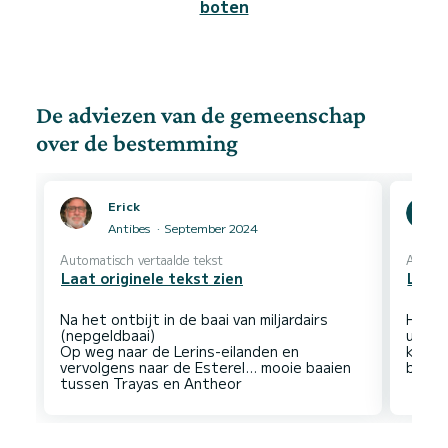
boten
De adviezen van de gemeenschap
over de bestemming
Erick
Antibes
September 2024
Automatisch vertaalde tekst
Automa
Laat originele tekst zien
Laat 
Na het ontbijt in de baai van miljardairs
Het wa
(nepgeldbaai)
uitzi
Op weg naar de Lerins-eilanden en
kust,
vervolgens naar de Esterel... mooie baaien