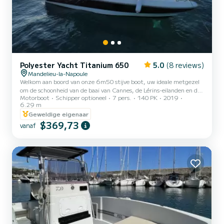
Polyester Yacht Titanium 650
5.0
(8 reviews)
Mandelieu-la-Napoule
Welkom aan boord van onze 6m50 stijve boot, uw ideale metgezel
om de schoonheid van de baai van Cannes, de Lérins-eilanden en de
Motorboot
Schipper optioneel
7 pers.
140 PK
2019
Estérel te verkennen! Uitgerust met een zuinige 140 pk motor,
6.29 m
stelt onze boot u in staat om in alle rust te varen en optimaal te
Geweldige eigenaar
genieten van uw boottochten op zee. Voor uw comfort heeft onze
$369,73
boot een kleine binnenhut, een zonnetent om u te beschermen
vanaf
tegen de brandende zonnestralen, een douche om u af te spoelen
met zoet water en een Bluetooth-versterker om uw favori...