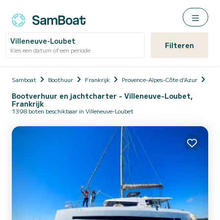
Villeneuve-Loubet
Filteren
Kies een datum of een periode
Samboat
Boothuur
Frankrijk
Provence-Alpes-Côte d'Azur
Alp
Bootverhuur en jachtcharter - Villeneuve-Loubet,
Frankrijk
1398 boten beschikbaar in Villeneuve-Loubet