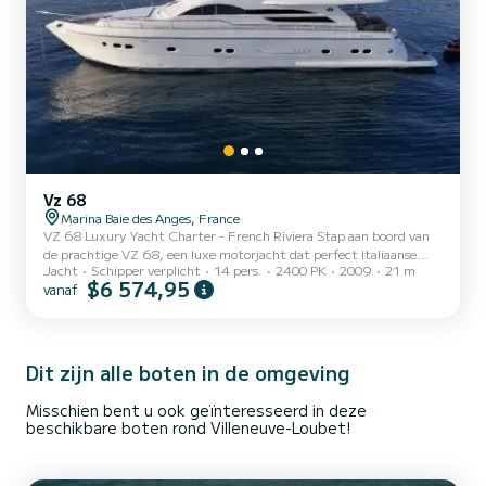
Vz 68
Marina Baie des Anges, France
VZ 68 Luxury Yacht Charter - French Riviera Stap aan boord van
de prachtige VZ 68, een luxe motorjacht dat perfect Italiaanse
Jacht
Schipper verplicht
14 pers.
2400 PK
2009
21 m
elegantie, uitzonderlijk comfort en uitstekende prestaties
$6 574,95
vanaf
combineert. Ontworpen voor onvergetelijke ervaringen aan de
Franse Rivièra, biedt de VZ 68 de ideale omgeving voor exclusieve
dagtochten, privéfeesten, zakelijke evenementen en ontspannen
cruises langs de Middellandse Zeekust. Met haar indrukwekkende
omvang en verfijnde ontwerp biedt de VZ 68 uitgestrekte
Dit zijn alle boten in de omgeving
buitenru...
Misschien bent u ook geïnteresseerd in deze
beschikbare boten rond Villeneuve-Loubet!