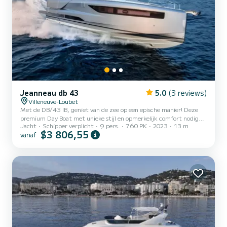
Jeanneau db 43
5.0
(3 reviews)
Villeneuve-Loubet
Met de DB/43 IB, geniet van de zee op een epische manier! Deze
premium Day Boat met unieke stijl en opmerkelijk comfort nodigt u
Jacht
Schipper verplicht
9 pers.
760 PK
2023
13 m
uit om speciale momenten te delen met vrienden, in de turquoise
$3 806,55
vanaf
wateren. Een fles champagne, water, frisdranken, handdoeken