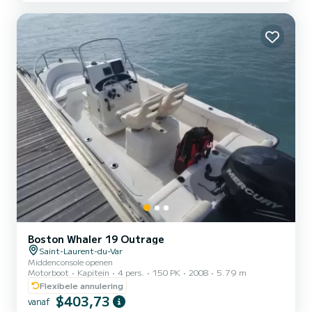
Boston Whaler 19 Outrage
Saint-Laurent-du-Var
Middenconsole openen
Motorboot
Kapitein
4 pers.
150 PK
2008
5.79 m
Flexibele annulering
$403,73
vanaf