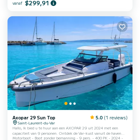
zonder twijfel het beste is. Met zijn 130 pk kunt u met deze RIB
$299,91
vanaf
snelheid maken op zee. Bovendien zullen degenen die de middagen
in de zon verkiezen blij zijn een zonnedek aan de voorkant van de
boot te vinden voor aangename ankerperiodes...
Axopar 29 Sun Top
5.0
(1 reviews)
Saint-Laurent-du-Var
Hallo, Ik bied u te huur aan een AXOPAR 29 uit 2024 met een
capaciteit van 9 personen. Ontdek de Var-kust vanuit de haven
Motorboot
Boot zonder bemanning
9 pers.
400 PK
2024
van Saint-Laurent-du-Var met deze kwaliteitsboot in zeer goede