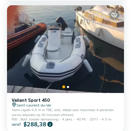
met familie of vrienden. De toegestane capaciteit...
Valiant Sport 450
Saint-Laurent-du-Var
Semi-rigide 4,5 m in TBE, snel, ideaal voor maximaal 4 personen.
Lerins-eilanden op 30 minuten afstand.
RIB
Boot zonder bemanning
4 pers.
40 PK
2011
4.5 m
$288,38
vanaf