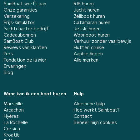
SamBoat werft aan
RIB huren
Onze garanties
Jacht huren
Verzekering
Zeilboot huren
Prijs-simulator
Catamaran huren
Yachtcharter bedrijf
Jetski huren
Cadeaubonnen
Woonboot huren
SamBoat Club
Verhuur zonder vaarbewijs
Reviews van klanten
Hutten cruise
Pers
Aanbiedingen
Fondation de la Mer
Alle merken
Ervaringen
Blog
Waar kan ik een boot huren
Hulp
Marseille
Algemene hulp
Arcachon
Hoe werkt Samboat?
Hyères
Contact
La Rochelle
Beheer mijn cookies
Corsica
Kroatië