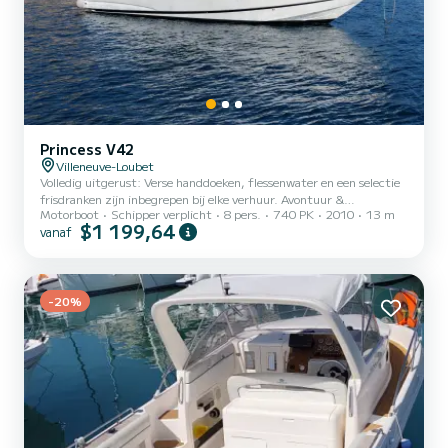
Princess V42
Villeneuve-Loubet
Volledig uitgerust: Verse handdoeken, flessenwater en een selectie
frisdranken zijn inbegrepen bij elke verhuur. Avontuur &
Motorboot
Schipper verplicht
8 pers.
740 PK
2010
13 m
Waterspeelgoed Voor degenen die de Middellandse Zee willen
$1 199,64
vanaf
verkennen, bieden wij aan: Snorkeluitrusting Staande Peddelplank
(SUP) Sublue Navbow+ Optioneel E-Foil (+€250) Praktische
Informatie Flexibele Logistiek: Vertrek- en aankomsthavens kunnen
worden aangepast aan uw reisroute. Neem contact met ons op om
-20%
uw voorkeurslocatie te bespreken. Brandstof: Let op dat brandst...