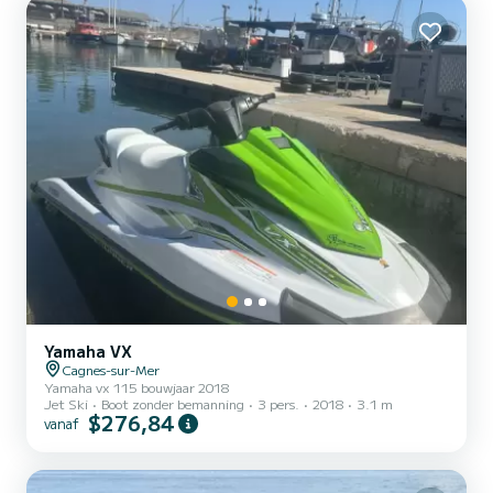
de natuur. De Bluetooth-radio stelt u in staat de ideale sfeer te
creëren voor uw wateruitstapjes, met adembenemende uitz...
Yamaha VX
Cagnes-sur-Mer
Yamaha vx 115 bouwjaar 2018
Jet Ski
Boot zonder bemanning
3 pers.
2018
3.1 m
$276,84
vanaf