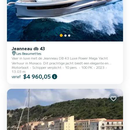
Jeanneau db 43
Les Beaumettes
Vaar in luxe met de Jeanneau DB 43 Luxe Power Mega Yacht
Verhuur in Monaco. Dit prachtige jacht biedt een elegante en
Motorboot
Schipper verplicht
10 pers.
100 PK
2023
comfortabele manier om de Franse Rivièra te verkennen, met een
13.03 m
onvergetelijke en luxe ervaring. **Bij het huren van deze boot kunt
$4 960,05
vanaf
u gratis inschepen in: Antibes en Cannes ook Monaco, Saint Tropez
of een andere haven is mogelijk, controleer gewoon de haven- en
brandstofprijs. Wat te verwachten aan boord: Deze premium
dagboot met een unieke stijl en opmerkelijk comfort nodigt...