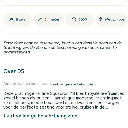
8 pers.
24 meter
2009
Met schipper
Door deze boot te reserveren, kunt u een donatie doen aan de
Stichting van de Zee om de bescherming van de oceanen te
ondersteunen.
Over D5
Automatisch vertaalde tekst
Laat originele tekst zien
Deze prachtige Fairline Squadron 78 biedt royale leefruimtes
zowel binnen als buiten. Haar chique moderne inrichting met
luxe meubels, mooie houtsoorten en kwaliteitsleer zorgen
voor de perfecte setting voor stijlvol cruisen in de
Middellandse Zee. De ruime buitenruimtes bieden gezellige
Laat volledige beschrijving zien
eetervaringen zowel op het achterschip als op de flybridge,
samen met een lounge en zonnedek. Op het voorschip zijn
zonnedekken beschikbaar of, als alternatief, originele