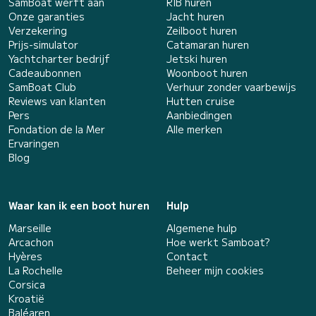
SamBoat werft aan
RIB huren
Onze garanties
Jacht huren
Verzekering
Zeilboot huren
Prijs-simulator
Catamaran huren
Yachtcharter bedrijf
Jetski huren
Cadeaubonnen
Woonboot huren
SamBoat Club
Verhuur zonder vaarbewijs
Reviews van klanten
Hutten cruise
Pers
Aanbiedingen
Fondation de la Mer
Alle merken
Ervaringen
Blog
Waar kan ik een boot huren
Hulp
Marseille
Algemene hulp
Arcachon
Hoe werkt Samboat?
Hyères
Contact
La Rochelle
Beheer mijn cookies
Corsica
Kroatië
Baléaren