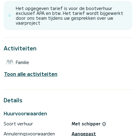
'fatboy' zitkussens voor zonliefhebbers! De flybridge is ook
uitgerust met een bimini cover, bar, gootsteen, koelkast en
Het opgegeven tarief is voor de bootverhuur
apart geluidssysteem. D5 biedt plaats aan 8 gasten in 4
exclusief APA en btw. Het tarief wordt bijgewerkt
hutten met een luxe boetiekgevoel. De master hut is licht
door ons team tijdens uw gesprekken over uw
en luchtig dankzij de driedubbele portret ramen met bank,
vaarproject
kaptafel, inloopkast en een grote badkamer met dubbele
wastafel en inloopdouche. Er is een VIP hut voorin en de
twee tweepersoonshutten hebben beide volwaardige
bedden en een ruime gedeelde badkamer. D5 biedt comfort
en stijl en is ideaal voor een luxe jachtcharter met familie,
Activiteiten
Familie
Toon alle activiteiten
Details
Huurvoorwaarden
Soort verhuur
Met schipper
Annuleringsvoorwaarden
Aangepast