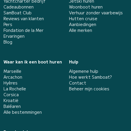
Yachtcharter bedrijf
Jetski huren
Cadeaubonnen
Woonboot huren
SamBoat Club
Verhuur zonder vaarbewijs
Reviews van klanten
Hutten cruise
Pers
Aanbiedingen
Fondation de la Mer
Alle merken
Ervaringen
Blog
Waar kan ik een boot huren
Hulp
Marseille
Algemene hulp
Arcachon
Hoe werkt Samboat?
Hyères
Contact
La Rochelle
Beheer mijn cookies
Corsica
Kroatië
Baléaren
Alle bestemmingen