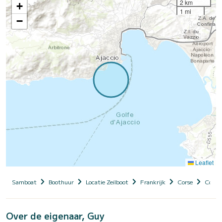
2 km
+
1 mi
−
Leaflet
Samboat
Boothuur
Locatie Zeilboot
Frankrijk
Corse
Corse
Over de eigenaar, Guy