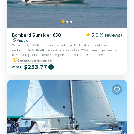
Bombard Sunrider 650
5.0
(1 reviews)
Ajaccio
Welkom bij JAVA, een fantastische motorboot speciaal voor
verhuur. De SUNRIDER 650, gebouwd in 2022, neemt je mee naar
RIB
Schipper optioneel
8 pers.
115 PK
2022
6.5 m
de mooiste ankerplaatsen in Ajaccio. Je brengt gegarandeerd een
uitzonderlijke dag of week door op deze 7 meter lange boot. De
Geweldige eigenaar
capaciteit van de boot is 1 persoon. Wij nodigen u uit om ons
$253,77
vanaf
rechtstreeks op het platform een verzoek te sturen.