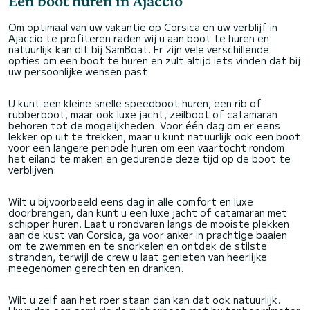
Een boot huren in Ajaccio
Om optimaal van uw vakantie op Corsica en uw verblijf in
Ajaccio te profiteren raden wij u aan boot te huren en
natuurlijk kan dit bij SamBoat. Er zijn vele verschillende
opties om een boot te huren en zult altijd iets vinden dat bij
uw persoonlijke wensen past.
U kunt een kleine snelle speedboot huren, een rib of
rubberboot, maar ook luxe jacht, zeilboot of catamaran
behoren tot de mogelijkheden. Voor één dag om er eens
lekker op uit te trekken, maar u kunt natuurlijk ook een boot
voor een langere periode huren om een vaartocht rondom
het eiland te maken en gedurende deze tijd op de boot te
verblijven.
Wilt u bijvoorbeeld eens dag in alle comfort en luxe
doorbrengen, dan kunt u een luxe jacht of catamaran met
schipper huren. Laat u rondvaren langs de mooiste plekken
aan de kust van Corsica, ga voor anker in prachtige baaien
om te zwemmen en te snorkelen en ontdek de stilste
stranden, terwijl de crew u laat genieten van heerlijke
meegenomen gerechten en dranken.
Wilt u zelf aan het roer staan dan kan dat ook natuurlijk.