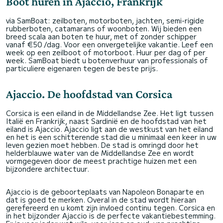
Boot huren in Ajaccio, Frankrijk
via SamBoat: zeilboten, motorboten, jachten, semi-rigide
rubberboten, catamarans of woonboten. Wij bieden een
breed scala aan boten te huur, met of zonder schipper
vanaf €50 /dag. Voor een onvergetelijke vakantie. Leef een
week op een zeilboot of motorboot. Huur per dag of per
week. SamBoat biedt u botenverhuur van professionals of
particuliere eigenaren tegen de beste prijs.
Ajaccio. De hoofdstad van Corsica
Corsica is een eiland in de Middellandse Zee. Het ligt tussen
Italië en Frankrijk, naast Sardinië en de hoofdstad van het
eiland is Ajaccio. Ajaccio ligt aan de westkust van het eiland
en het is een schitterende stad die u minimaal een keer in uw
leven gezien moet hebben. De stad is omringd door het
helderblauwe water van de Middellandse Zee en wordt
vormgegeven door de meest prachtige huizen met een
bijzondere architectuur.
Ajaccio is de geboorteplaats van Napoleon Bonaparte en
dat is goed te merken. Overal in de stad wordt hieraan
gerefereerd en u komt zijn invloed continu tegen. Corsica en
in het bijzonder Ajaccio is de perfecte vakantiebestemming.