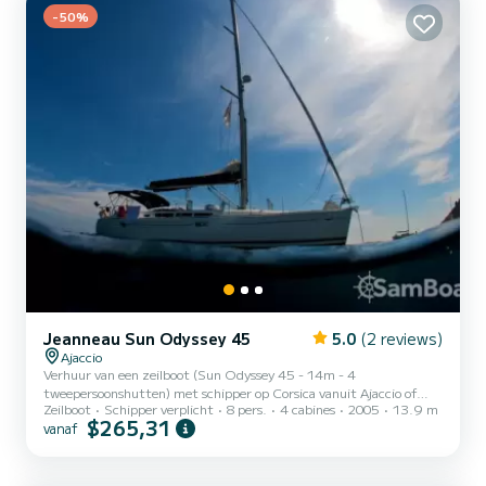
-50%
Jeanneau Sun Odyssey 45
5.0
(2 reviews)
Ajaccio
Verhuur van een zeilboot (Sun Odyssey 45 - 14m - 4
tweepersoonshutten) met schipper op Corsica vanuit Ajaccio of
Zeilboot
Schipper verplicht
8 pers.
4 cabines
2005
13.9 m
Bonifacio. Gepassioneerde schipper, die het eiland van schoonheid
$265,31
vanaf
perfect kent en daar al meer dan 15 jaar heeft gevaren, Ik laat je al
zeilend de ruimtes van vrijheid, de landschappen, de
droomankerplaatsen, de lokale culturen, de vishutten, de
activiteiten en gebieden van duiken, ontoegankelijke stranden en