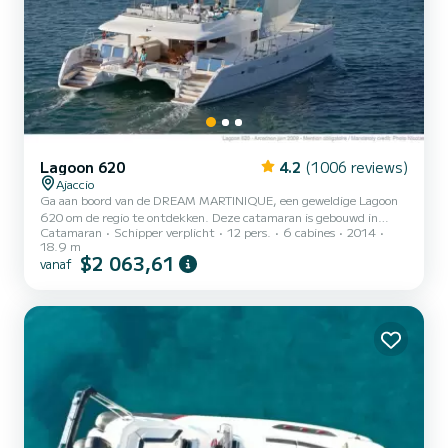
Lagoon 620
4.2
(1006 reviews)
Ajaccio
Ga aan boord van de DREAM MARTINIQUE, een geweldige Lagoon
620 om de regio te ontdekken. Deze catamaran is gebouwd in
Catamaran
Schipper verplicht
12 pers.
6 cabines
2014
2014 om volledig comfort en prestaties op zee te garanderen. De
18.9 m
catamaran is 19 meter lang en heeft 220 pk. De 6 hutten bieden
$2 063,61
vanaf
plaats aan 14 passagiers tijdens het cruisen. Voor uw comfort heeft
DREAM MARTINIQUE 6 toiletten met een douche Deze boot is
uitgerust met een volledig gelat grootzeil en een rolgenua. Het
heeft de volgende uitrusting: automatische piloot, buitenbo...