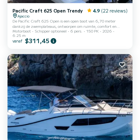
Pacific Craft 625 Open Trendy
4.9
(22 reviews)
Ajaccio
De Pacific Craft 625 Open is een open boot van 6,70 meter
dankzij de zwemplateaus, ontworpen om ruimte, comfort en
Motorboot
Schipper optioneel
6 pers.
150 PK
2026
prestaties te bieden tijdens uitstapjes op zee. Met een capaciteit
6.25 m
tot 7 personen is het perfect voor familie-uitstapjes (zeer veilig
$311,45
vanaf
met kinderen in tegenstelling tot een halfstijve boot), vissen of
watersportactiviteiten. Het slimme ontwerp zorgt voor een vlotte
circulatie aan boord en optimaal comfort tijdens het varen en voor
anker. Het dekplan omvat een groot omvormbaar zonnede...