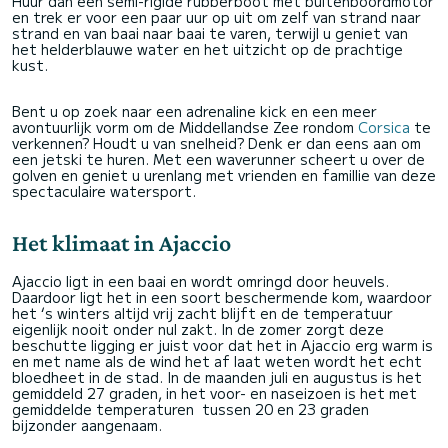
Huur dan een semi-rigide rubberboot met buitenboordmotor
en trek er voor een paar uur op uit om zelf van strand naar
strand en van baai naar baai te varen, terwijl u geniet van
het helderblauwe water en het uitzicht op de prachtige
kust.
Bent u op zoek naar een adrenaline kick en een meer
avontuurlijk vorm om de Middellandse Zee rondom
Corsica
te
verkennen? Houdt u van snelheid? Denk er dan eens aan om
een jetski te huren. Met een waverunner scheert u over de
golven en geniet u urenlang met vrienden en famillie van deze
spectaculaire watersport.
Het klimaat in Ajaccio
Ajaccio ligt in een baai en wordt omringd door heuvels.
Daardoor ligt het in een soort beschermende kom, waardoor
het ‘s winters altijd vrij zacht blijft en de temperatuur
eigenlijk nooit onder nul zakt. In de zomer zorgt deze
beschutte ligging er juist voor dat het in Ajaccio erg warm is
en met name als de wind het af laat weten wordt het echt
bloedheet in de stad. In de maanden juli en augustus is het
gemiddeld 27 graden, in het voor- en naseizoen is het met
gemiddelde temperaturen tussen 20 en 23 graden
bijzonder aangenaam.