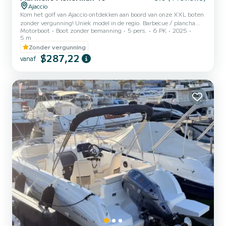
Ajaccio
Kom het golf van Ajaccio ontdekken aan boord van onze XXL boten
zonder vergunning! Uniek model in de regio. Barbecue / plancha
Motorboot
Boot zonder bemanning
5 pers.
6 PK
2025
aan boord. Bluetooth radio! USB-aansluiting. Zonnezeil. Brandstof
5 m
inbegrepen!!!
Zonder vergunning
$287,22
vanaf