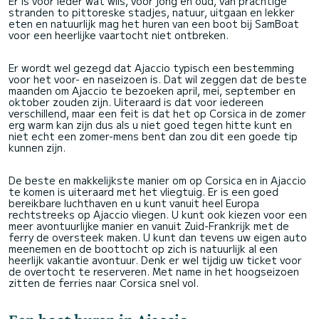
Er is voor ieder wat wils, voor jong en oud, van prachtige
stranden to pittoreske stadjes, natuur, uitgaan en lekker
eten en natuurlijk mag het huren van een boot bij SamBoat
voor een heerlijke vaartocht niet ontbreken.
Er wordt wel gezegd dat Ajaccio typisch een bestemming
voor het voor- en naseizoen is. Dat wil zeggen dat de beste
maanden om Ajaccio te bezoeken april, mei, september en
oktober zouden zijn. Uiteraard is dat voor iedereen
verschillend, maar een feit is dat het op Corsica in de zomer
erg warm kan zijn dus als u niet goed tegen hitte kunt en
niet echt een zomer-mens bent dan zou dit een goede tip
kunnen zijn.
De beste en makkelijkste manier om op Corsica en in Ajaccio
te komen is uiteraard met het vliegtuig. Er is een goed
bereikbare luchthaven en u kunt vanuit heel Europa
rechtstreeks op Ajaccio vliegen. U kunt ook kiezen voor een
meer avontuurlijke manier en vanuit Zuid-Frankrijk met de
ferry de oversteek maken. U kunt dan tevens uw eigen auto
meenemen en de boottocht op zich is natuurlijk al een
heerlijk vakantie avontuur. Denk er wel tijdig uw ticket voor
de overtocht te reserveren. Met name in het hoogseizoen
zitten de ferries naar Corsica snel vol.