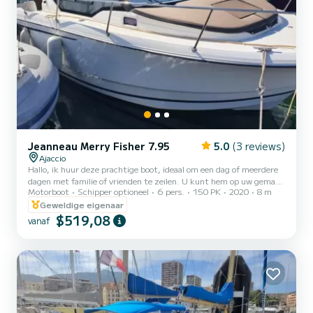
Jeanneau Merry Fisher 7.95
5.0
(3 reviews)
Ajaccio
Hallo, ik huur deze prachtige boot, ideaal om een dag of meerdere
dagen met familie of vrienden te zeilen. U kunt hem op uw gemak
Motorboot
Schipper optioneel
6 pers.
150 PK
2020
8 m
huren of als schipper. Voor meer informatie kunt u contact met mij
opnemen via e-mail Jean Baptiste
Geweldige eigenaar
$519,08
vanaf