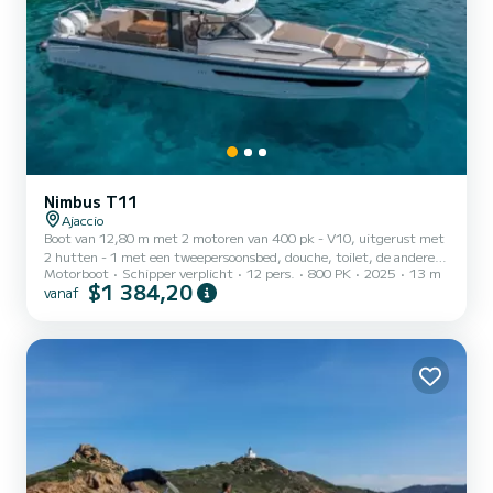
Nimbus T11
Ajaccio
Boot van 12,80 m met 2 motoren van 400 pk - V10, uitgerust met
2 hutten - 1 met een tweepersoonsbed, douche, toilet, de andere in
Motorboot
Schipper verplicht
12 pers.
800 PK
2025
13 m
een aparte ruimte met 2 matrassen naast elkaar. De boot is
$1 384,20
vanaf
voorzien van 3 koelkasten, 1 keramische kookplaat en 1 gootsteen,
evenals serviesgoed voor 12 passagiers. Voor uw comfort biedt het 2
zonnebadruimtes (voor en achter) en 2 luifels. Een U-vormige bank
met een ovale tafel in het midden, de banken zijn omkeerbaar.
Boegschroef, elektrische ankerlier met afstands...