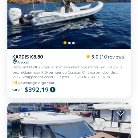
KARDIS K8.80
5.0
(10 reviews)
Ajaccio
Deze 8m80 RIB uitgerust met een krachtige motor van 350 pk is
beschikbaar voor RIB-verhuur op Corsica. Ontworpen door de
RIB
Schipper optioneel
12 pers.
350 PK
2013
9 m
Italiaanse fabriek Kardis waar elke romp, elk detail met de hand
wordt afgewerkt en rigoureus wordt gecontroleerd. Het biedt
Geweldige eigenaar
prachtige voor- en achterzon ligstoelen, een comfortabele zitbank
$392,19
vanaf
en een zonnescherm. Al deze uitrusting maakt het een ideale semi-
rigide boot om de golfbaan van Ajaccio een dag te verkennen. Tot
14 personen zonder schipper of 12 personen met schipper in...