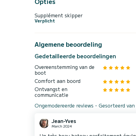
Opties
Supplément skipper
Verplicht
Algemene beoordeling
Gedetailleerde beoordelingen
Overeenstemming van de
boot
Comfort aan boord
Ontvangst en
communicatie
Ongemodereerde reviews - Gesorteerd van
Jean-Yves
March 2024
Un très beau bateau parfaitement équip