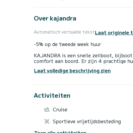
Over kajandra
Laat originele 
Automatisch vertaalde tekst
-5% op de tweede week huur
KAJANDRA is een snelle zeilboot, bijboot 
comfort aan boord. Er zijn 4 prachtige h
stapelbed voor de schipper.
Laat volledige beschrijving zien
Kom deze prachtige zeilboot ontdekken op
Ik heet je welkom in de jachthaven van 
Activiteiten
te delen vindt u alle comfort in uw twee
Als je eenmaal het interieur hebt gezien, b
Afhankelijk van het tijdstip van aankomst
Cruise
je geleidelijk aan los te laten, ben je op 
Sportieve vrijetijdsbesteding
Jean-luc, uw schipper, laat u zijn passie 
Toon alle activiteiten