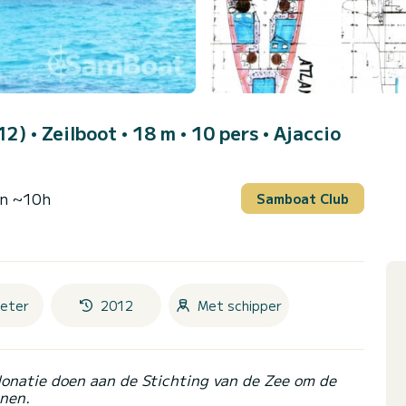
012)
• Zeilboot • 18 m • 10 pers •
Ajaccio
en ~10h
Samboat Club
eter
2012
Met schipper
donatie doen aan de Stichting van de Zee om de
nen.