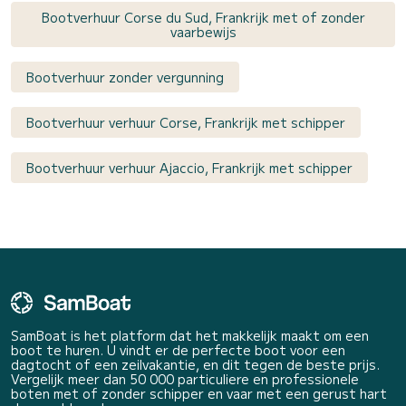
Bootverhuur Corse du Sud, Frankrijk met of zonder
vaarbewijs
Bootverhuur zonder vergunning
Bootverhuur verhuur Corse, Frankrijk met schipper
Bootverhuur verhuur Ajaccio, Frankrijk met schipper
SamBoat is het platform dat het makkelijk maakt om een
boot te huren. U vindt er de perfecte boot voor een
dagtocht of een zeilvakantie, en dit tegen de beste prijs.
Vergelijk meer dan 50 000 particuliere en professionele
boten met of zonder schipper en vaar met een gerust hart