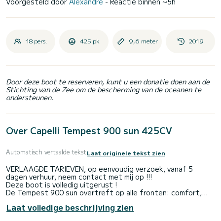
Voorgesteld door
Alexandre
- Reactie binnen ~5h
18 pers.
425 pk
9,6 meter
2019
Door deze boot te reserveren, kunt u een donatie doen aan de
Stichting van de Zee om de bescherming van de oceanen te
ondersteunen.
Over Capelli Tempest 900 sun 425CV
Automatisch vertaalde tekst
Laat originele tekst zien
VERLAAGDE TARIEVEN, op eenvoudig verzoek, vanaf 5
dagen verhuur, neem contact met mij op !!!
Deze boot is volledig uitgerust !
De Tempest 900 sun overtreft op alle fronten: comfort,
uitrusting, vaarplezier en prestaties, het biedt ongetwijfeld
Laat volledige beschrijving zien
het meest aantrekkelijke aanbod in zijn klasse met zijn zeer
groot zonnedek voor, zijn grote zonnetent. Uitgerust met 1