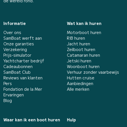
de wereld rond.
Informatie
Wat kan ik huren
Over ons
Motorboot huren
SamBoat werft aan
RIB huren
Onze garanties
Jacht huren
Verzekering
Zeilboot huren
Prijs-simulator
Catamaran huren
Yachtcharter bedrijf
Jetski huren
Cadeaubonnen
Woonboot huren
SamBoat Club
Verhuur zonder vaarbewijs
Reviews van klanten
Hutten cruise
Pers
Aanbiedingen
Fondation de la Mer
Alle merken
Ervaringen
Blog
Waar kan ik een boot huren
Hulp