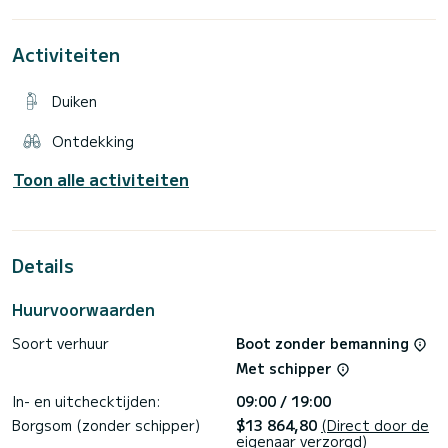
Yamaha 425 pk V8-motor van de nieuwe generatie, biedt
Activiteiten
Duiken
Ontdekking
Toon alle activiteiten
Details
Huurvoorwaarden
Soort verhuur
Boot zonder bemanning
Met schipper
In- en uitchecktijden:
09:00 / 19:00
Borgsom (zonder schipper)
$13 864,80
(Direct door de
eigenaar verzorgd)